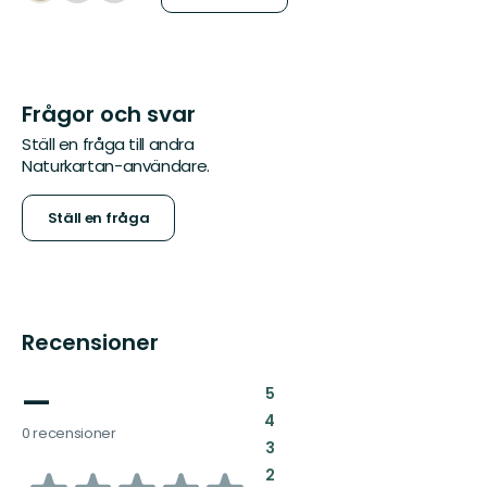
Frågor och svar
Ställ en fråga till andra
Naturkartan-användare.
Ställ en fråga
Recensioner
—
:
5
:
4
0 recensioner
:
3
:
2