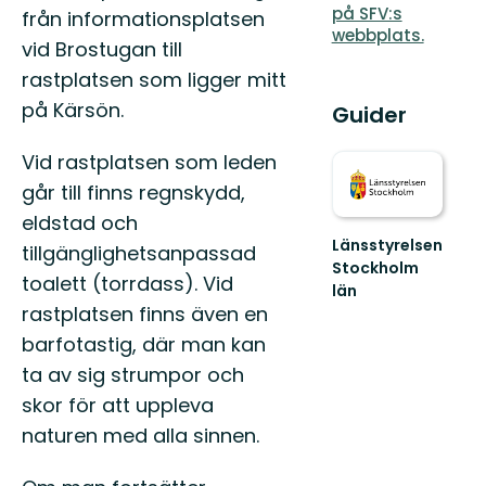
på SFV:s
från informationsplatsen
webbplats.
vid Brostugan till
rastplatsen som ligger mitt
på Kärsön.
Guider
Vid rastplatsen som leden
går till finns regnskydd,
eldstad och
Länsstyrelsen
tillgänglighetsanpassad
Stockholm
toalett (torrdass). Vid
län
Guide
rastplatsen finns även en
till
barfotastig, där man kan
naturreservat
ta av sig strumpor och
och
nationalparker
skor för att uppleva
i
naturen med alla sinnen.
S...