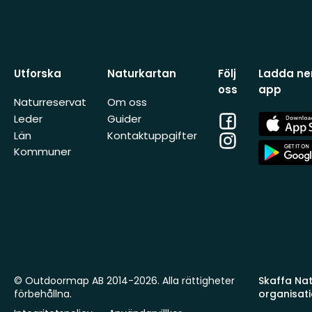
Utforska
Naturkartan
Följ
Ladda ner
oss
app
Naturreservat
Om oss
Facebook
App
Leder
Guider
Store
Län
Kontaktuppgifter
Instagram
App
Kommuner
Store
© Outdoormap AB 2014-2026. Alla rättigheter
Skaffa Natu
förbehållna.
organisat