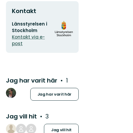
Kontakt
E-
Organisationens
Länsstyrelsen i
postadress
logotyp
Stockholm
Kontakt via e-
post
Jag har varit här
1
Jag har varit här
Jag vill hit
3
Jag vill hit