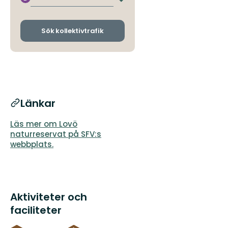
Byt
avgångs-
och
ankomsthållplatser
Sök kollektivtrafik
Länkar
Läs mer om Lovö
naturreservat på SFV:s
webbplats.
Aktiviteter och
faciliteter