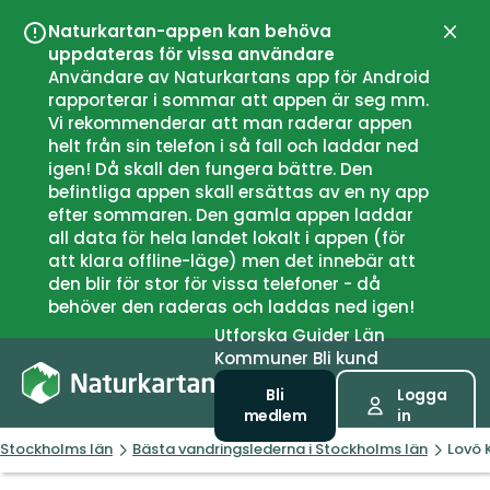
Naturkartan-appen kan behöva
Stän
uppdateras för vissa användare
Användare av Naturkartans app för Android
rapporterar i sommar att appen är seg mm.
Vi rekommenderar att man raderar appen
helt från sin telefon i så fall och laddar ned
igen! Då skall den fungera bättre. Den
befintliga appen skall ersättas av en ny app
efter sommaren. Den gamla appen laddar
all data för hela landet lokalt i appen (för
att klara offline-läge) men det innebär att
den blir för stor för vissa telefoner - då
behöver den raderas och laddas ned igen!
Utforska
Guider
Län
Kommuner
Bli kund
Bli
Logga
medlem
in
Stockholms län
Bästa vandringslederna i Stockholms län
Lovö K