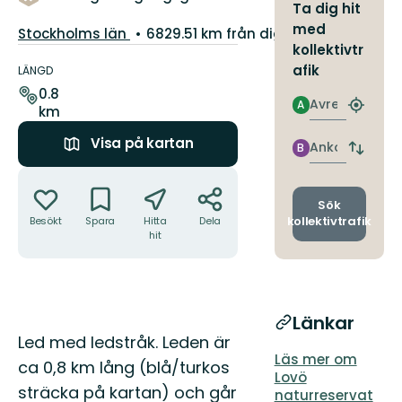
Ta dig hit
med
Län:
Stockholms län
6829.51 km från dig
kollektivtr
Information
om
afik
LÄNGD
leden
0.8
Avresa
A
km
Hitta
närmas
Visa på kartan
hållpla
Ankomst
B
Byt
avgång
Åtgärder
och
ankomst
Sök
kollektivtrafik
Besökt
Spara
Hitta
Dela
hit
Länkar
Beskrivning
Led med ledstråk. Leden är
Läs mer om
ca 0,8 km lång (blå/turkos
Lovö
sträcka på kartan) och går
naturreservat