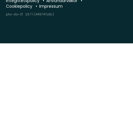
Integritetspolicy
Användarvillkor
Cookiepolicy
Impressum
phx-sto-01 · 26.7.1 (449747a8c)