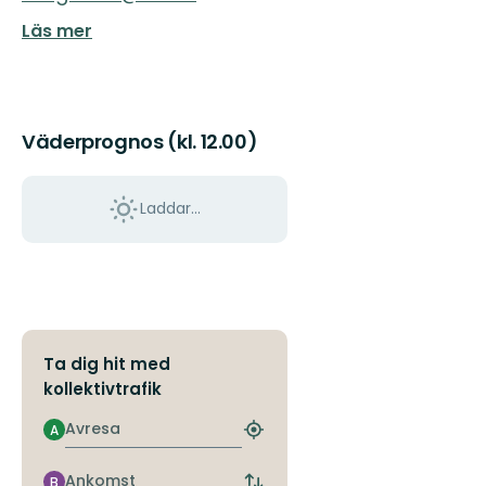
Läs mer
Väderprognos (kl. 12.00)
Laddar...
Ta dig hit med
kollektivtrafik
Avresa
A
Hitta
närmaste
hållplats
Ankomst
B