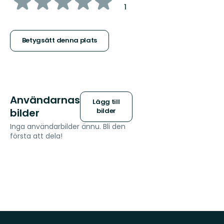
av
:
1
5
stjärnor
Betygsätt denna plats
Användarnas
Lägg till
bilder
bilder
Inga användarbilder ännu. Bli den
första att dela!