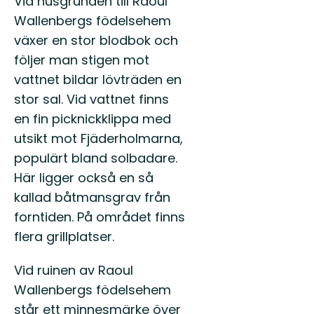
Vid husgrunden till Raoul
Wallenbergs födelsehem
växer en stor blodbok och
följer man stigen mot
vattnet bildar lövträden en
stor sal. Vid vattnet finns
en fin picknickklippa med
utsikt mot Fjäderholmarna,
populärt bland solbadare.
Här ligger också en så
kallad båtmansgrav från
forntiden. På området finns
flera grillplatser.
Vid ruinen av Raoul
Wallenbergs födelsehem
står ett minnesmärke över