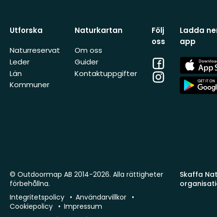
Utforska
Naturkartan
Följ
Ladda ner
oss
app
Naturreservat
Om oss
Facebook
App
Leder
Guider
Store
Län
Kontaktuppgifter
Instagram
App
Kommuner
Store
© Outdoormap AB 2014-2026. Alla rättigheter
Skaffa Natu
förbehållna.
organisat
Integritetspolicy
Användarvillkor
Cookiepolicy
Impressum