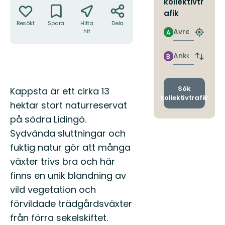
kollektivtr
afik
Besökt
Spara
Hitta
Dela
Avresa
hit
A
Hitta
närmas
hållpla
Ankomst
B
Byt
avgång
och
ankomst
Beskrivning
Sök
Kappsta är ett cirka 13
kollektivtrafik
hektar stort naturreservat
på södra Lidingö.
Sydvända sluttningar och
fuktig natur gör att många
växter trivs bra och här
finns en unik blandning av
vild vegetation och
förvildade trädgårdsväxter
från förra sekelskiftet.