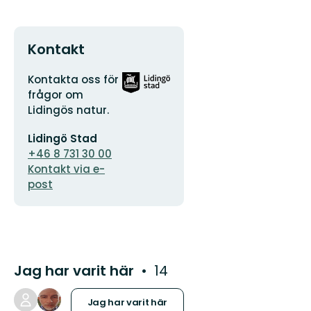
Kontakt
Adress
Organisationens
Kontakta oss för
logotyp
frågor om
Lidingös natur.
E-
Lidingö Stad
postadress
+46 8 731 30 00
Kontakt via e-
post
Jag har varit här
14
Jag har varit här