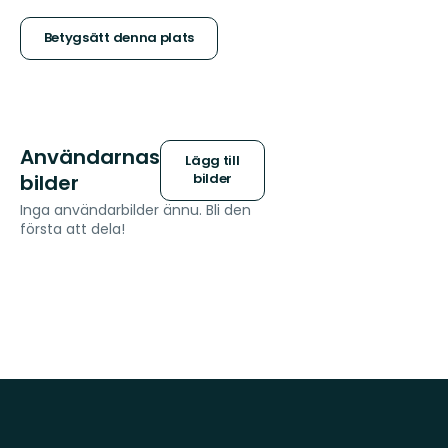
5
stjärnor
Betygsätt denna plats
Användarnas
Lägg till
bilder
bilder
Inga användarbilder ännu. Bli den
första att dela!