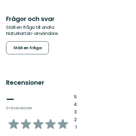
Frågor och svar
Ställ en fråga till andra
Naturkartan-användare.
Ställ en fråga
Recensioner
—
:
5
:
4
0 recensioner
:
3
av
:
2
:
1