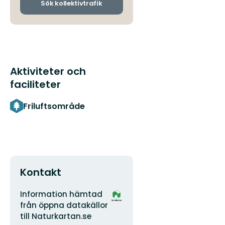
ankomsthållplatser
Sök kollektivtrafik
Aktiviteter och
faciliteter
Friluftsområde
Kontakt
Adress
Organisationens
Information hämtad
logotyp
från öppna datakällor
till Naturkartan.se