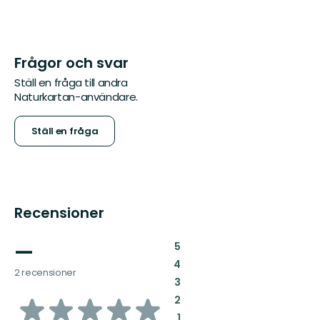
Frågor och svar
Ställ en fråga till andra
Naturkartan-användare.
Ställ en fråga
Recensioner
—
:
5
:
4
2 recensioner
:
3
av
:
2
:
1