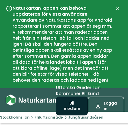
Naturkartan-appen kan behöva
Stän
uppdateras för vissa användare
Användare av Naturkartans app för Android
rapporterar i sommar att appen är seg mm.
Vi rekommenderar att man raderar appen
helt från sin telefon i så fall och laddar ned
igen! Då skall den fungera bättre. Den
befintliga appen skall ersättas av en ny app
efter sommaren. Den gamla appen laddar
all data för hela landet lokalt i appen (för
att klara offline-läge) men det innebär att
den blir för stor för vissa telefoner - då
behöver den raderas och laddas ned igen!
Utforska
Guider
Län
Kommuner
Bli kund
Bli
Logga
medlem
in
Stockholms län
Friluftsområde
Jungfrusundsåsen