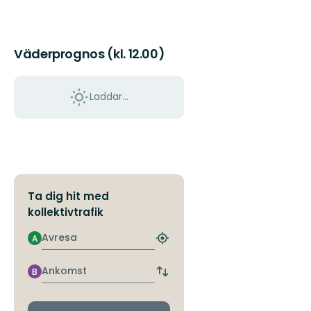
Väderprognos (kl. 12.00)
Laddar...
Ta dig hit med
kollektivtrafik
Avresa
A
Hitta
närmaste
hållplats
Ankomst
B
Byt
avgångs-
och