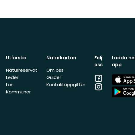
Utforska
Naturkartan
Följ
Ladda ner
oss
app
Naturreservat
Om oss
Facebook
App
Leder
Guider
Store
Län
Kontaktuppgifter
Instagram
App
Kommuner
Store