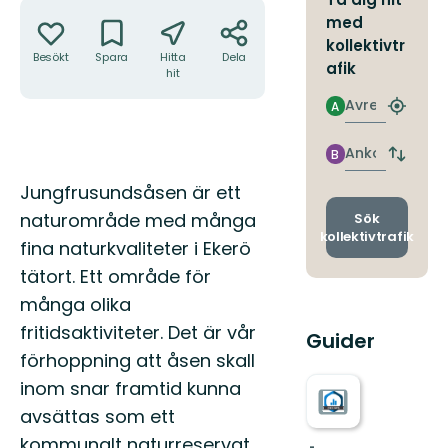
Åtgärder
med
kollektivtr
Besökt
Spara
Hitta
Dela
afik
hit
Avresa
A
Hitta
närmas
hållpla
Ankomst
B
Byt
avgång
Beskrivning
Jungfrusundsåsen är ett
och
ankomst
naturområde med många
Sök
kollektivtrafik
fina naturkvaliteter i Ekerö
tätort. Ett område för
många olika
fritidsaktiviteter. Det är vår
Guider
förhoppning att åsen skall
inom snar framtid kunna
avsättas som ett
kommunalt naturreservat.