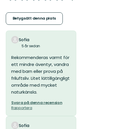
5
stjärnor
Betygsätt denna plats
Sofia
5 år sedan
Rekommenderas varmt för
ett mindre äventyr, vandra
med barn eller prova på
friluftsliv. Litet lättillgängligt
område med mycket
naturkänsla.
Svara på denna recension
Rapportera
Sofia