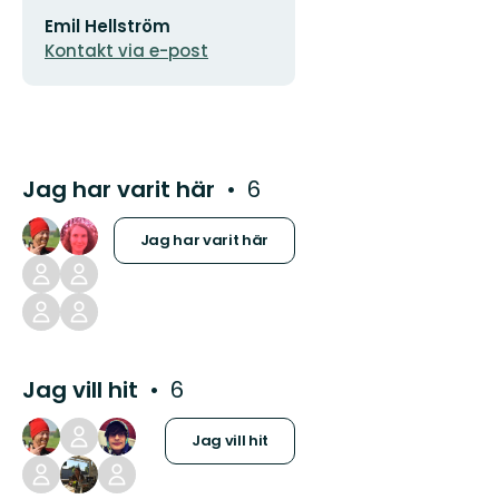
E-
Emil Hellström
postadress
Kontakt via e-post
Jag har varit här
6
Jag har varit här
Jag vill hit
6
Jag vill hit