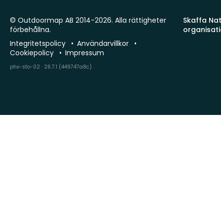
© Outdoormap AB 2014-2026. Alla rättigheter
Skaffa Natu
förbehållna.
organisat
Integritetspolicy
Användarvillkor
Cookiepolicy
Impressum
phx-sto-02 · 26.7.1 (449747a8c)