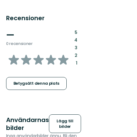
Recensioner
—
:
5
:
4
0 recensioner
:
3
av
:
2
:
1
5
stjärnor
Betygsätt denna plats
Användarnas
Lägg till
bilder
bilder
Inga användarbilder ännu. Bli den