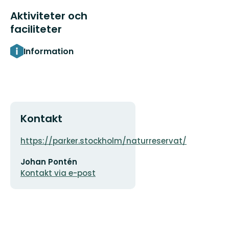
Aktiviteter och
faciliteter
Information
Kontakt
Adress
Organisat
https://parker.stockholm/naturreservat/
logotyp
E-
Johan Pontén
postadress
Kontakt via e-post