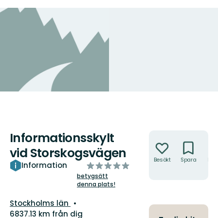
Informationsskylt
Åtgärder
vid Storskogsvägen
Besökt
Spara
Hitt
av
Information
hit
5
betygsätt
denna plats!
stjärnor
Län:
Stockholms län
6837.13 km från dig