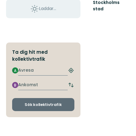
Stockholms
Laddar...
stad
Välkomna
till
Stockholms
natur
Ta dig hit med
kollektivtrafik
Avresa
A
Hitta
närmaste
hållplats
Ankomst
B
Byt
avgångs-
och
ankomsthållplatser
Sök kollektivtrafik