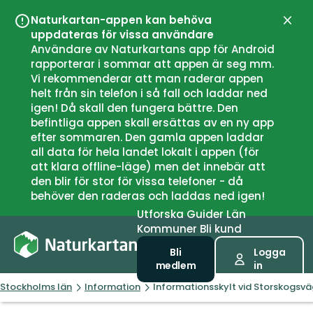
Naturkartan-appen kan behöva
Stän
uppdateras för vissa användare
Användare av Naturkartans app för Android
rapporterar i sommar att appen är seg mm.
Vi rekommenderar att man raderar appen
helt från sin telefon i så fall och laddar ned
igen! Då skall den fungera bättre. Den
befintliga appen skall ersättas av en ny app
efter sommaren. Den gamla appen laddar
all data för hela landet lokalt i appen (för
att klara offline-läge) men det innebär att
den blir för stor för vissa telefoner - då
behöver den raderas och laddas ned igen!
Utforska
Guider
Län
Kommuner
Bli kund
Bli
Logga
medlem
in
Stockholms län
Information
Informationsskylt vid Storskogsv