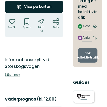
Ta dig hit
med
Visa på kartan
kollektivtr
Åtgärder
afik
Avresa
A
Besökt
Spara
Hitta
Dela
Hitta
hit
närmas
hållpla
Ankomst
B
Byt
avgång
och
ankomst
Sök
kollektivtrafik
Beskrivning
Informationsskylt vid
Storskogsvägen
Läs mer
Guider
Väderprognos (kl. 12.00)