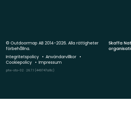
© Outdoormap AB 2014-2026. Alla rättigheter
Skaffa Natu
förbehållna.
organisat
Integritetspolicy
Användarvillkor
Cookiepolicy
Impressum
phx-sto-02 · 26.7.1 (449747a8c)