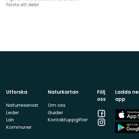
första att dela!
Utforska
Naturkartan
Följ
Ladda ner
oss
app
Naturreservat
Om oss
Facebook
App
Leder
Guider
Store
Län
Kontaktuppgifter
Instagram
App
Kommuner
Store