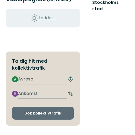
Stockholms
stad
Välkomna
Laddar...
till
Stockholms
natur
Ta dig hit med
kollektivtrafik
Avresa
A
Hitta
närmaste
hållplats
Ankomst
B
Byt
avgångs-
och
ankomsthållplatser
Sök kollektivtrafik