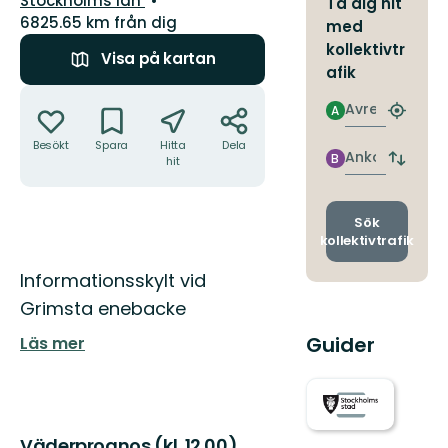
Stockholms län
Ta dig hit
6825.65 km från dig
med
kollektivtr
Visa på kartan
afik
Åtgärder
Avresa
A
Hitta
närmas
Besökt
Spara
Hitta
Dela
hållpla
Ankomst
B
hit
Byt
avgång
och
ankomst
Sök
kollektivtrafik
Beskrivning
Informationsskylt vid
Grimsta enebacke
Guider
Läs mer
Väderprognos (kl. 12.00)