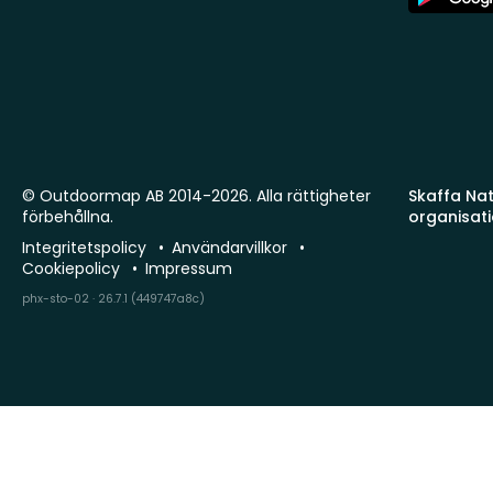
Store
© Outdoormap AB 2014-2026. Alla rättigheter
Skaffa Natu
förbehållna.
organisat
Integritetspolicy
Användarvillkor
Cookiepolicy
Impressum
phx-sto-02 · 26.7.1 (449747a8c)