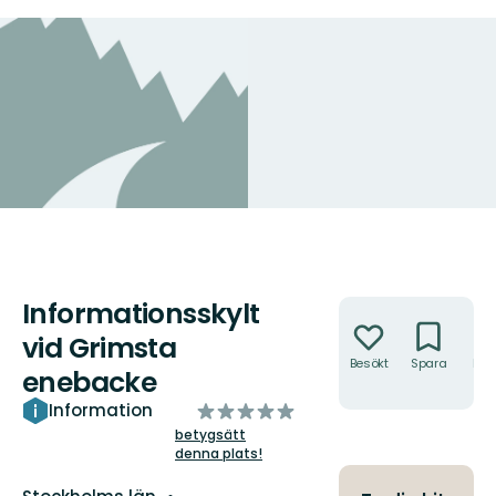
Informationsskylt
Åtgärder
vid Grimsta
Besökt
Spara
Hitt
enebacke
hit
av
Information
5
betygsätt
denna plats!
stjärnor
Län: