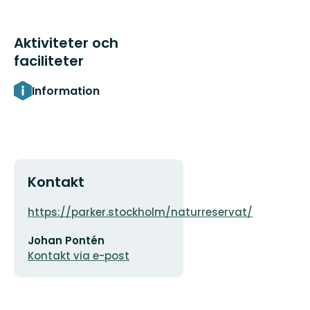
Aktiviteter och
faciliteter
Information
Kontakt
Adress
Organisat
https://parker.stockholm/naturreservat/
logotyp
E-
Johan Pontén
postadress
Kontakt via e-post