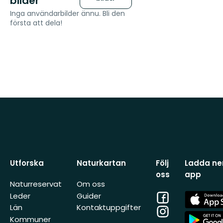
bilder
Inga användarbilder ännu. Bli den
första att dela!
Utforska
Naturkartan
Följ
Ladda ner
oss
app
Naturreservat
Om oss
Facebook
App
Leder
Guider
Store
Län
Kontaktuppgifter
Instagram
App
Kommuner