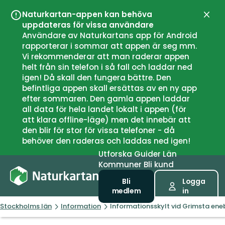
Naturkartan-appen kan behöva
Stän
uppdateras för vissa användare
Användare av Naturkartans app för Android
rapporterar i sommar att appen är seg mm.
Vi rekommenderar att man raderar appen
helt från sin telefon i så fall och laddar ned
igen! Då skall den fungera bättre. Den
befintliga appen skall ersättas av en ny app
efter sommaren. Den gamla appen laddar
all data för hela landet lokalt i appen (för
att klara offline-läge) men det innebär att
den blir för stor för vissa telefoner - då
behöver den raderas och laddas ned igen!
Utforska
Guider
Län
Kommuner
Bli kund
Bli
Logga
medlem
in
Stockholms län
Information
Informationsskylt vid Grimsta en