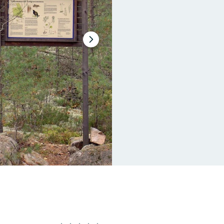
Nästa
bildspel