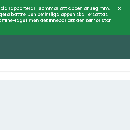
oid rapporterar i sommar att appen är seg mm.
Stän
gera bättre. Den befintliga appen skall ersättas
fline-läge) men det innebär att den blir för stor