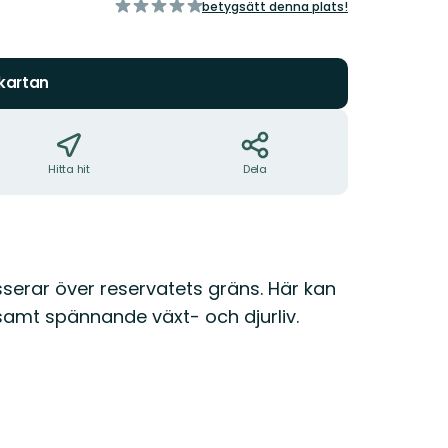
av
betygsätt denna plats!
5
stjärnor
 kartan
Hitta hit
Dela
serar över reservatets gräns. Här kan
amt spännande växt- och djurliv.