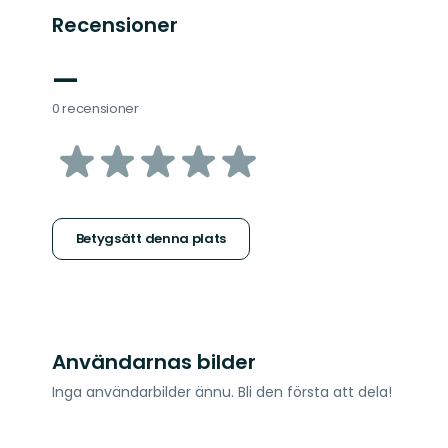
Recensioner
—
0 recensioner
av
5
stjärnor
Betygsätt denna plats
Användarnas bilder
Inga användarbilder ännu. Bli den första att dela!