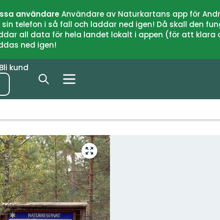
issa användare
Användare av Naturkartans app för Andr
n telefon i så fall och laddar ned igen! Då skall den fun
 all data för hela landet lokalt i appen (för att klara of
addas ned igen!
Bli kund
Gå
till
helskärmsläge