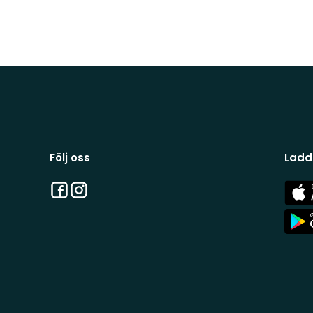
Följ oss
Ladd
Facebook
Instagram
App
Stor
App
Stor