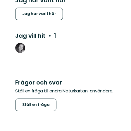
Jag har varit här
Jag har varit här
Jag vill hit
1
Frågor och svar
Ställ en fråga till andra Naturkartan-användare.
Ställ en fråga