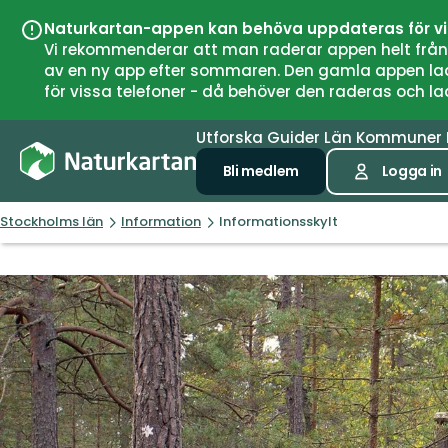
Naturkartan-appen kan behöva uppdateras för v
Vi rekommenderar att man raderar appen helt från si
av en ny app efter sommaren. Den gamla appen laddar
för vissa telefoner - då behöver den raderas och l
Utforska
Guider
Län
Kommuner
Bli medlem
Logga in
Stockholms län
Information
Informationsskylt