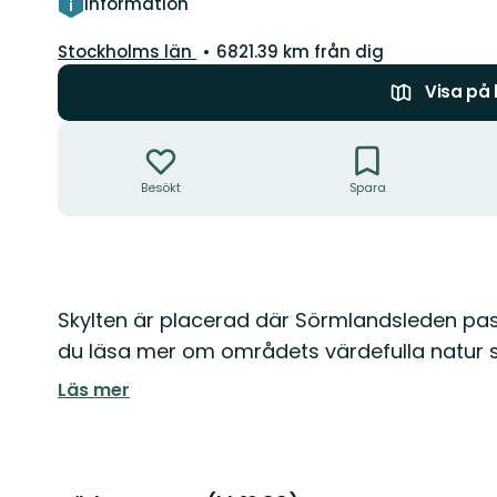
Information
Län:
Stockholms län
6821.39 km från dig
Visa på
Åtgärder
Besökt
Spara
Beskrivning
Skylten är placerad där Sörmlandsleden pas
du läsa mer om områdets värdefulla natur s
Läs mer