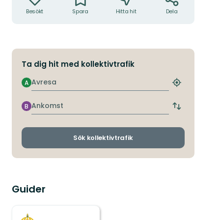
Besökt
Spara
Hitta hit
Dela
Ta dig hit med kollektivtrafik
Avresa
A
Hitta
närmaste
hållplats
Ankomst
B
Byt
avgångs-
och
ankomsthållp
Sök kollektivtrafik
Guider