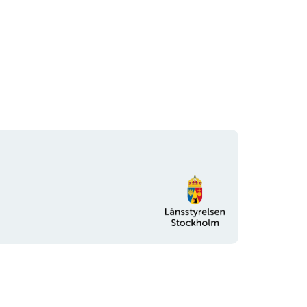
Organisationens
logotyp