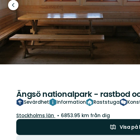
Föregående
bild
Ängsö nationalpark - rastbod oc
Sevärdhet
Information
Raststuga
Konst
Län:
Stockholms län
6853.95 km från dig
Visa på
Åtgärder