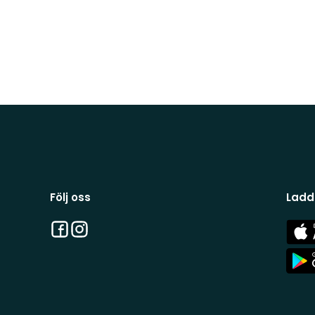
Följ oss
Ladd
Facebook
Instagram
App
Stor
App
Stor