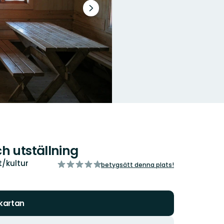
Nästa
bildspel
h utställning
/kultur
av
betygsätt denna plats!
5
stjärnor
 kartan