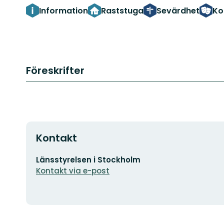
Information
Raststuga
Sevärdhet
Ko
Föreskrifter
Kontakt
E-
Länsstyrelsen i Stockholm
postadress
Kontakt via e-post