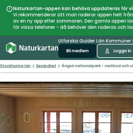
Naturkartan-appen kan behöva uppdateras för v
Vi rekommenderar att man raderar appen helt från si
av en ny app efter sommaren. Den gamla appen laddar
för vissa telefoner - då behöver den raderas och l
Utforska
Guider
Län
Kommuner
Bli medlem
Logga in
Stockholms län
Sevärdhet
Ängsö nationalpark - rastbod och ut