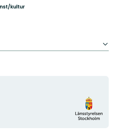
nst/kultur
Organisationens
logotyp