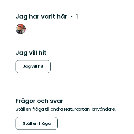
Jag har varit här
1
Jag vill hit
Jag vill hit
Frågor och svar
Ställ en fråga till andra Naturkartan-användare.
Ställ en fråga