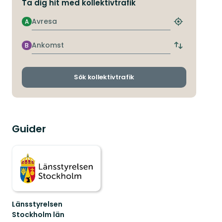
Ta dig hit med kollektivtrafik
Avresa
A
Hitta
närmaste
hållplats
Ankomst
B
Byt
avgångs-
och
ankomsthållp
Sök kollektivtrafik
Guider
Länsstyrelsen
Stockholm län