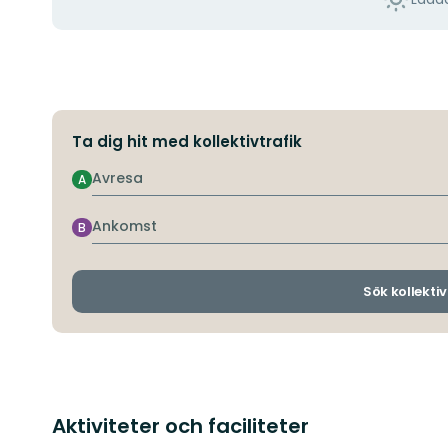
Ta dig hit med kollektivtrafik
Avresa
A
Ankomst
B
Sök kollektiv
Aktiviteter och faciliteter