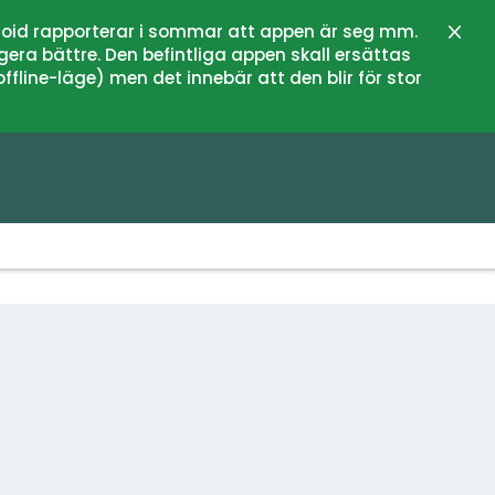
oid rapporterar i sommar att appen är seg mm.
Stän
gera bättre. Den befintliga appen skall ersättas
fline-läge) men det innebär att den blir för stor