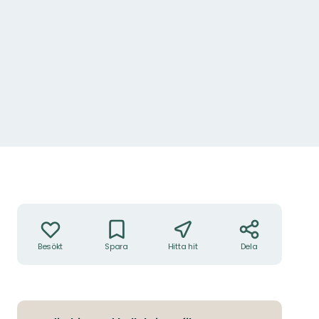
Åtgärder
Besökt
Spara
Hitta hit
Dela