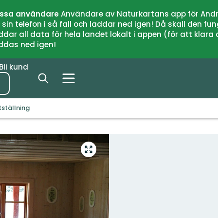
issa användare
Användare av Naturkartans app för Andr
n telefon i så fall och laddar ned igen! Då skall den fun
 all data för hela landet lokalt i appen (för att klara of
addas ned igen!
Bli kund
ställning
Gå
till
helskärmsläge