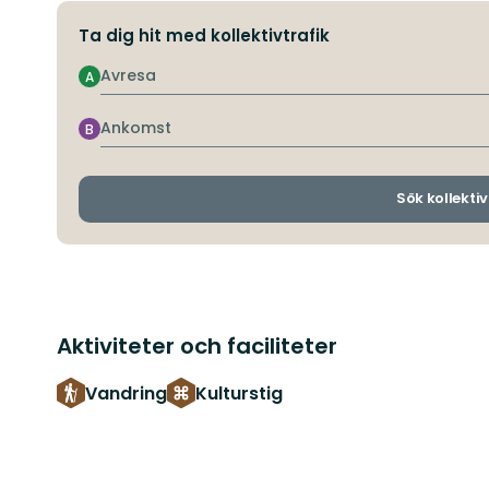
Ta dig hit med kollektivtrafik
Avresa
A
Ankomst
B
Sök kollektiv
Aktiviteter och faciliteter
Vandring
Kulturstig