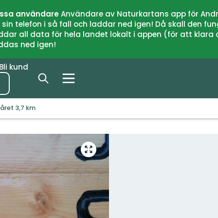
issa användare
Användare av Naturkartans app för Andr
n telefon i så fall och laddar ned igen! Då skall den fun
 all data för hela landet lokalt i appen (för att klara of
addas ned igen!
Bli kund
året 3,7 km
Gå
till
helskärmsläge