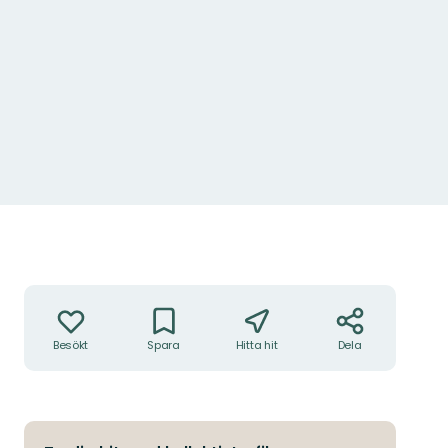
Åtgärder
Besökt
Spara
Hitta hit
Dela