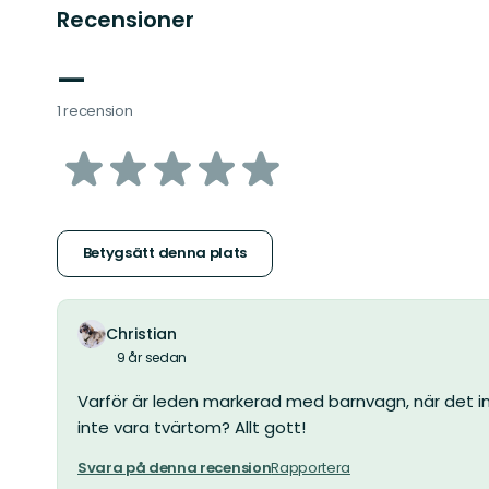
Recensioner
—
1 recension
av
5
stjärnor
Betygsätt denna plats
Christian
9 år sedan
Varför är leden markerad med barnvagn, när det i
inte vara tvärtom? Allt gott!
Svara på denna recension
Rapportera