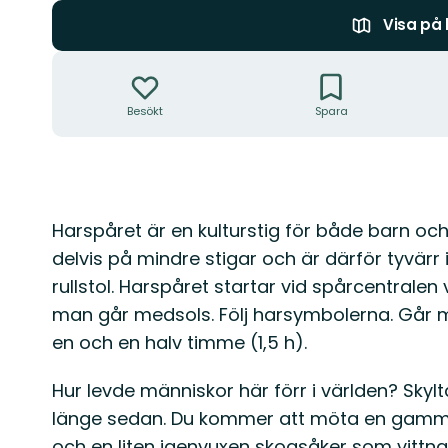
Visa på
Åtgärder
Besökt
Spara
Beskrivning
Harspåret är en kulturstig för både barn och
delvis på mindre stigar och är därför tyvärr 
rullstol. Harspåret startar vid spårcentrale
man går medsols. Följ harsymbolerna. Går m
en och en halv timme (1,5 h).
Hur levde människor här förr i världen? Skylt
länge sedan. Du kommer att möta en gammal
och en liten igenvuxen skogsåker som vittna