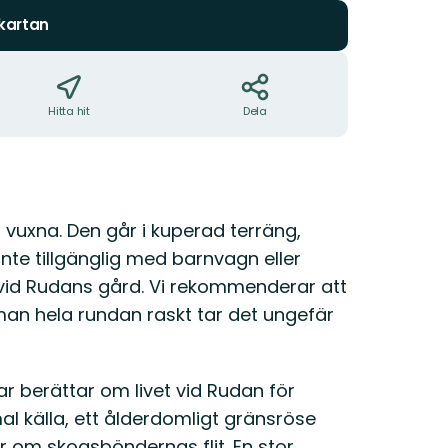
 kartan
Hitta hit
Dela
 vuxna. Den går i kuperad terräng,
inte tillgänglig med barnvagn eller
n vid Rudans gård. Vi rekommenderar att
an hela rundan raskt tar det ungefär
ar berättar om livet vid Rudan för
 källa, ett ålderdomligt gränsröse
r om skogsböndernas flit. En stor