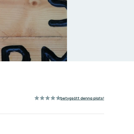
av
betygsätt denna plats!
5
stjärnor