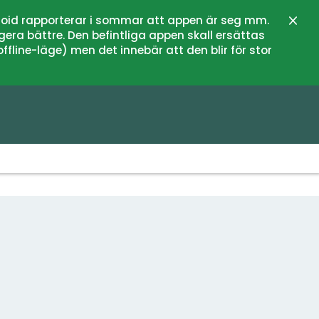
oid rapporterar i sommar att appen är seg mm.
Stän
gera bättre. Den befintliga appen skall ersättas
fline-läge) men det innebär att den blir för stor