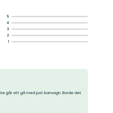
:
5
:
4
:
3
:
2
:
1
nte går att gå med just banvagn. Borde det