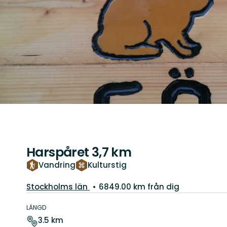
Harspåret 3,7 km
Vandring
Kulturstig
Län:
Stockholms län
6849.00 km från dig
Information
om
LÄNGD
leden
3.5 km