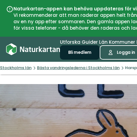
Naturkartan-appen kan behöva uppdateras för v
Vi rekommenderar att man raderar appen helt från si
av en ny app efter sommaren. Den gamla appen laddar
för vissa telefoner - då behöver den raderas och l
Utforska
Guider
Län
Kommuner
Bli medlem
Logga in
Stockholms län
Bästa vandringslederna i Stockholms län
Harsp