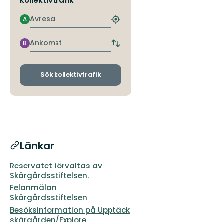
kollektivtrafik
Avresa
A
Hitta
närmaste
hållplats
Ankomst
B
Byt
avgångs-
och
ankomsthållplatser
Sök kollektivtrafik
Länkar
Reservatet förvaltas av
Skärgårdsstiftelsen.
Felanmälan
Skärgårdsstiftelsen
Besöksinformation på Upptäck
skärgården/Explore