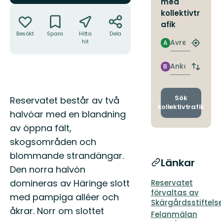
med
Åtgärder
kollektivtr
afik
Besökt
Spara
Hitta
Dela
Avresa
hit
A
Hitta
närmas
hållpla
Ankomst
B
Byt
avgång
och
ankomst
Beskrivning
Sök
Reservatet består av två
kollektivtrafik
halvöar med en blandning
av öppna fält,
skogsområden och
blommande strandängar.
Länkar
Den norra halvön
domineras av Häringe slott
Reservatet
förvaltas av
med pampiga alléer och
Skärgårdsstiftels
åkrar. Norr om slottet
Felanmälan