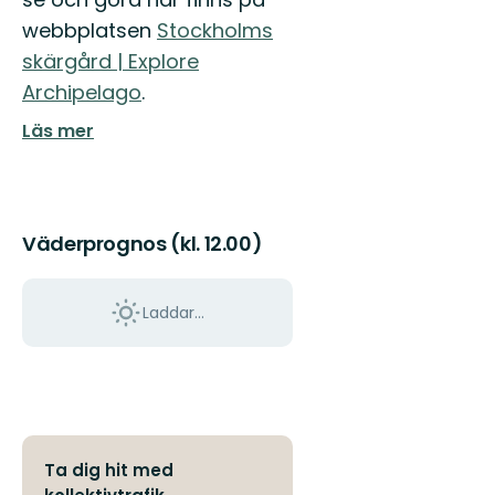
S...
webbplatsen
Stockholms
skärgård | Explore
Archipelago
.
Läs mer
Väderprognos (kl. 12.00)
Laddar...
Ta dig hit med