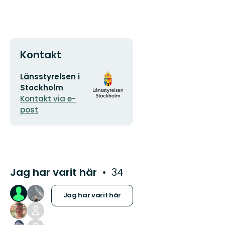
Kontakt
E-
Organisationens
Länsstyrelsen i
postadress
logotyp
Stockholm
Kontakt via e-
post
Jag har varit här
34
Jag har varit här