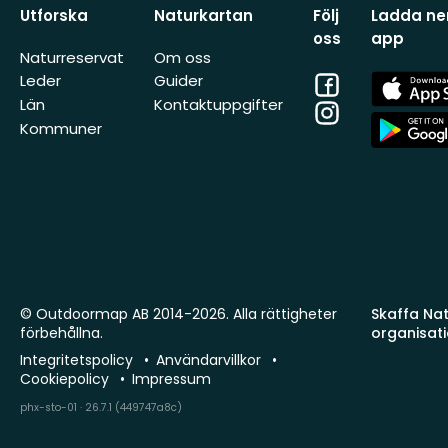
Utforska
Naturkartan
Följ
Ladda ner
oss
app
Naturreservat
Om oss
Facebook
App
Leder
Guider
Store
Län
Kontaktuppgifter
Instagram
App
Kommuner
Store
© Outdoormap AB 2014-2026. Alla rättigheter
Skaffa Natu
förbehållna.
organisat
Integritetspolicy
Användarvillkor
Cookiepolicy
Impressum
phx-sto-01 · 26.7.1 (449747a8c)