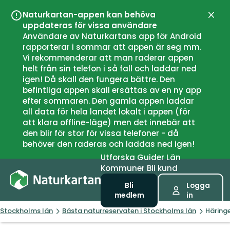
Naturkartan-appen kan behöva
Stän
uppdateras för vissa användare
Användare av Naturkartans app för Android
rapporterar i sommar att appen är seg mm.
Vi rekommenderar att man raderar appen
helt från sin telefon i så fall och laddar ned
igen! Då skall den fungera bättre. Den
befintliga appen skall ersättas av en ny app
efter sommaren. Den gamla appen laddar
all data för hela landet lokalt i appen (för
att klara offline-läge) men det innebär att
den blir för stor för vissa telefoner - då
behöver den raderas och laddas ned igen!
Utforska
Guider
Län
Kommuner
Bli kund
Bli
Logga
medlem
in
Stockholms län
Bästa naturreservaten i Stockholms län
Härin