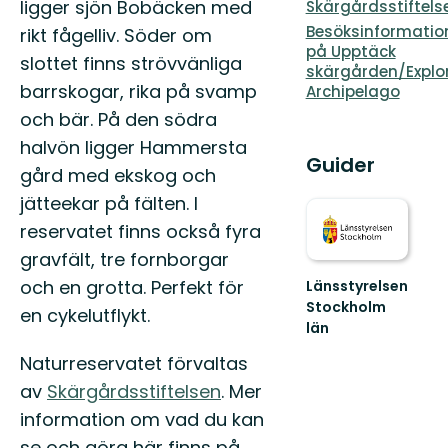
ligger sjön Bobäcken med
Skärgårdsstiftels
Besöksinformatio
rikt fågelliv. Söder om
på Upptäck
slottet finns strövvänliga
skärgården/Explo
barrskogar, rika på svamp
Archipelago
och bär. På den södra
halvön ligger Hammersta
Guider
gård med ekskog och
jätteekar på fälten. I
reservatet finns också fyra
gravfält, tre fornborgar
och en grotta. Perfekt för
Länsstyrelsen
Stockholm
en cykelutflykt.
län
Guide
Naturreservatet förvaltas
till
naturreservat
av
Skärgårdsstiftelsen
. Mer
och
information om vad du kan
nationalparker
i
se och göra här finns på