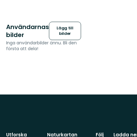
Användarnas
Lägg till
bilder
bilder
Inga användarbilder ännu. Bli den
första att dela!
Utforska
Naturkartan
Följ
Ladda ner