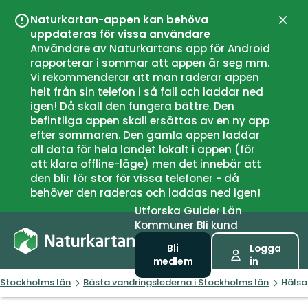
Naturkartan-appen kan behöva
Stän
uppdateras för vissa användare
Användare av Naturkartans app för Android
rapporterar i sommar att appen är seg mm.
Vi rekommenderar att man raderar appen
helt från sin telefon i så fall och laddar ned
igen! Då skall den fungera bättre. Den
befintliga appen skall ersättas av en ny app
efter sommaren. Den gamla appen laddar
all data för hela landet lokalt i appen (för
att klara offline-läge) men det innebär att
den blir för stor för vissa telefoner - då
behöver den raderas och laddas ned igen!
Utforska
Guider
Län
Kommuner
Bli kund
Bli
Logga
medlem
in
Stockholms län
Bästa vandringslederna i Stockholms län
Hälsa