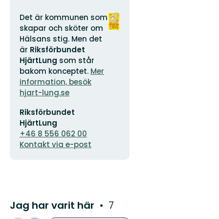
Adress
Organisationens
Det är kommunen som
logotyp
skapar och sköter om
Hälsans stig. Men det
är
Riksförbundet
HjärtLung
som står
bakom konceptet.
Mer
information, besök
hjart-lung.se
E-
Riksförbundet
postadress
HjärtLung
+46 8 556 062 00
Kontakt via e-post
Jag har varit här
7