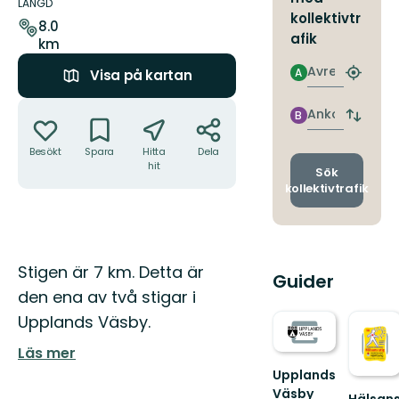
om
LÄNGD
kollektivtr
leden
8.0
afik
km
Avresa
A
Visa på kartan
Hitta
närmas
Åtgärder
hållpla
Ankomst
B
Byt
avgång
Besökt
Spara
Hitta
Dela
och
hit
ankomst
Sök
kollektivtrafik
Beskrivning
Stigen är 7 km. Detta är
Guider
den ena av två stigar i
Upplands Väsby.
Läs mer
Upplands
Väsby
Hälsan