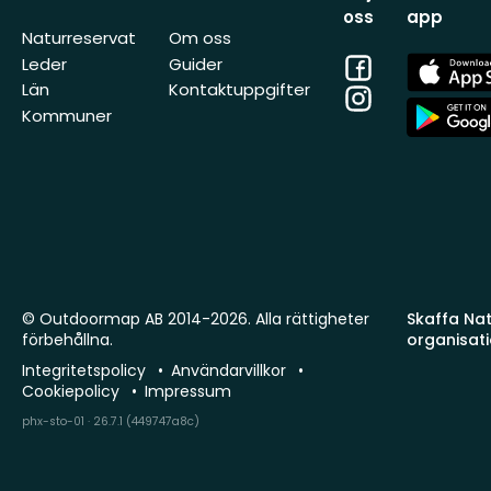
oss
app
Naturreservat
Om oss
Facebook
App
Leder
Guider
Store
Län
Kontaktuppgifter
Instagram
App
Kommuner
Store
© Outdoormap AB 2014-2026. Alla rättigheter
Skaffa Natu
förbehållna.
organisat
Integritetspolicy
Användarvillkor
Cookiepolicy
Impressum
phx-sto-01 · 26.7.1 (449747a8c)