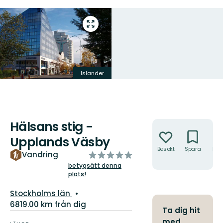
Gå
till
helskärmsläge
Islander
Hälsans stig -
Åtgärder
Upplands Väsby
Besökt
Spara
Hitt
av
Vandring
hit
5
betygsätt denna
plats!
stjärnor
Län:
Stockholms län
6819.00 km från dig
Ta dig hit
Information
med