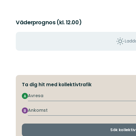
Väderprognos (kl. 12.00)
Ladda
Ta dig hit med kollektivtrafik
Avresa
A
Ankomst
B
Sök kollektiv