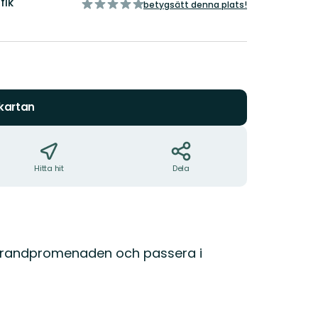
fik
av
betygsätt denna plats!
5
stjärnor
 kartan
Hitta hit
Dela
 strandpromenaden och passera i