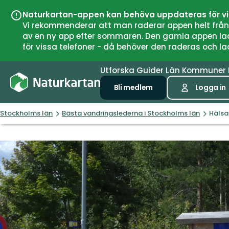
Naturkartan-appen kan behöva uppdateras för v
Vi rekommenderar att man raderar appen helt från si
av en ny app efter sommaren. Den gamla appen laddar
för vissa telefoner - då behöver den raderas och l
Utforska
Guider
Län
Kommuner
Bli medlem
Logga in
Stockholms län
Bästa vandringslederna i Stockholms län
Hälsan