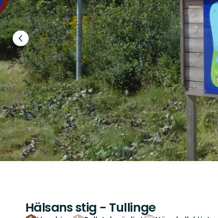
Föregående
bild
Hälsans stig - Tullinge