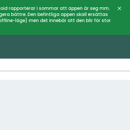
oid rapporterar i sommar att appen är seg mm.
Stän
gera bättre. Den befintliga appen skall ersättas
fline-läge) men det innebär att den blir för stor