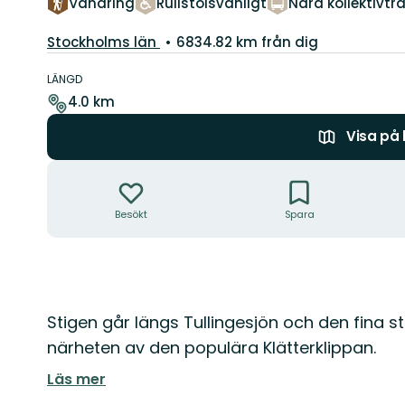
Vandring
Rullstolsvänligt
Nära kollektivtra
Län:
Stockholms län
6834.82 km från dig
Information
om
LÄNGD
leden
4.0 km
Visa på
Åtgärder
Besökt
Spara
Beskrivning
Stigen går längs Tullingesjön och den fina
närheten av den populära Klätterklippan.
Läs mer