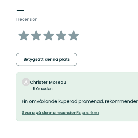
—
1 recension
av
5
stjärnor
Betygsätt denna plats
Christer Moreau
5 år sedan
Fin omväxlande kuperad promenad, rekommender
Svara på denna recension
Rapportera