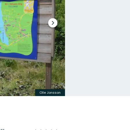
Nästa
bildspel
Olle Jonsson