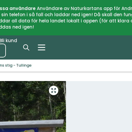
issa användare
Användare av Naturkartans app för Andr
n telefon i så fall och laddar ned igen! Då skall den fun
 all data för hela landet lokalt i appen (för att klara of
addas ned igen!
Bli kund
s stig - Tullinge
Gå
till
helskärmsläge