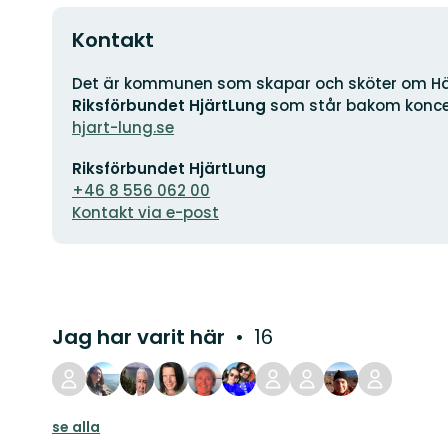
Kontakt
Adress
Det är kommunen som skapar och sköter om Häl
Riksförbundet HjärtLung
som står bakom konce
hjart-lung.se
E-
Riksförbundet HjärtLung
postadress
+46 8 556 062 00
Kontakt via e-post
Jag har varit här
16
se alla