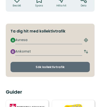
Besökt
Spara
Hitta hit
Dela
Ta dig hit med kollektivtrafik
Avresa
A
Hitta
närmaste
hållplats
Ankomst
B
Byt
avgångs-
och
ankomsthållp
Sök kollektivtrafik
Guider