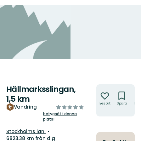
Hällmarksslingan,
Åtgärder
1,5 km
Besökt
Spara
Hitt
av
Vandring
hit
5
betygsätt denna
plats!
stjärnor
Län:
Stockholms län
6823.38 km från dig