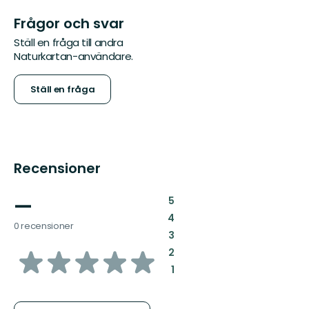
Frågor och svar
Ställ en fråga till andra
Naturkartan-användare.
Ställ en fråga
Recensioner
—
:
5
:
4
0 recensioner
:
3
av
:
2
:
1
5