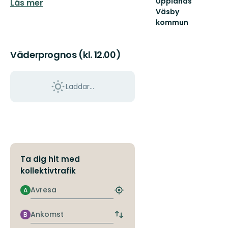
Upplands
Läs mer
Väsby
kommun
Välkommen
till
Upplands
Väderprognos (kl. 12.00)
Väsbys
natur!
Här
Laddar...
finns...
Ta dig hit med
kollektivtrafik
Avresa
A
Hitta
närmaste
hållplats
Ankomst
B
Byt
avgångs-