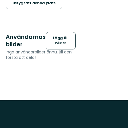
stjärnor
Betygsätt denna plats
Användarnas
Lägg till
bilder
bilder
Inga användarbilder ännu. Bli den
första att dela!