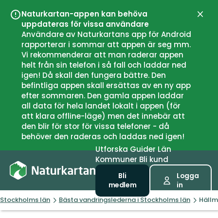
Naturkartan-appen kan behöva
Stän
uppdateras för vissa användare
Användare av Naturkartans app för Android
rapporterar i sommar att appen är seg mm.
Vi rekommenderar att man raderar appen
helt från sin telefon i så fall och laddar ned
igen! Då skall den fungera bättre. Den
befintliga appen skall ersättas av en ny app
efter sommaren. Den gamla appen laddar
all data för hela landet lokalt i appen (för
att klara offline-läge) men det innebär att
den blir för stor för vissa telefoner - då
behöver den raderas och laddas ned igen!
Utforska
Guider
Län
Kommuner
Bli kund
Bli
Logga
medlem
in
Stockholms län
Bästa vandringslederna i Stockholms län
Hällm