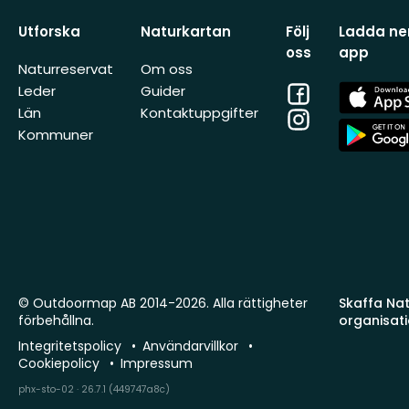
Utforska
Naturkartan
Följ
Ladda ner
oss
app
Naturreservat
Om oss
Facebook
App
Leder
Guider
Store
Län
Kontaktuppgifter
Instagram
App
Kommuner
Store
© Outdoormap AB 2014-2026. Alla rättigheter
Skaffa Natu
förbehållna.
organisat
Integritetspolicy
Användarvillkor
Cookiepolicy
Impressum
phx-sto-02 · 26.7.1 (449747a8c)