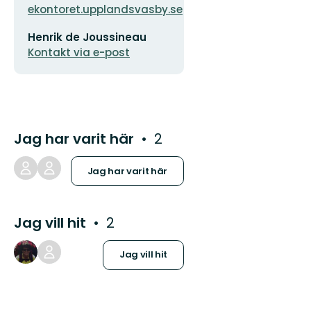
ekontoret.upplandsvasby.se
E-
Henrik de Joussineau
postadress
Kontakt via e-post
Jag har varit här
2
Jag har varit här
Jag vill hit
2
Jag vill hit