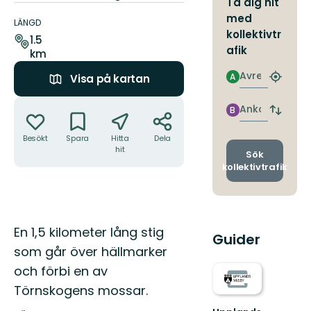
Ta dig hit
Information
med
om
LÄNGD
kollektivtr
leden
1.5
afik
km
Avresa
A
Visa på kartan
Hitta
närmas
Åtgärder
hållpla
Ankomst
B
Byt
avgång
Besökt
Spara
Hitta
Dela
och
hit
ankomst
Sök
kollektivtrafik
Beskrivning
En 1,5 kilometer lång stig
Guider
som går över hällmarker
och förbi en av
Törnskogens mossar.