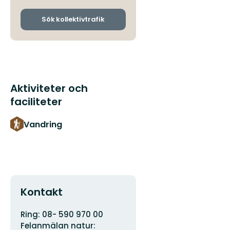
och
ankomsthållplatser
Sök kollektivtrafik
Aktiviteter och
faciliteter
Vandring
Kontakt
Adress
Organisationens
Ring: 08- 590 970 00
logotyp
Felanmälan natur: