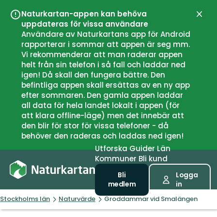
Naturkartan-appen kan behöva
Stän
uppdateras för vissa användare
Användare av Naturkartans app för Android
rapporterar i sommar att appen är seg mm.
Vi rekommenderar att man raderar appen
helt från sin telefon i så fall och laddar ned
igen! Då skall den fungera bättre. Den
befintliga appen skall ersättas av en ny app
efter sommaren. Den gamla appen laddar
all data för hela landet lokalt i appen (för
att klara offline-läge) men det innebär att
den blir för stor för vissa telefoner - då
behöver den raderas och laddas ned igen!
Utforska
Guider
Län
Kommuner
Bli kund
Bli
Logga
medlem
in
Stockholms län
Naturvärde
Groddammar vid Smalängen