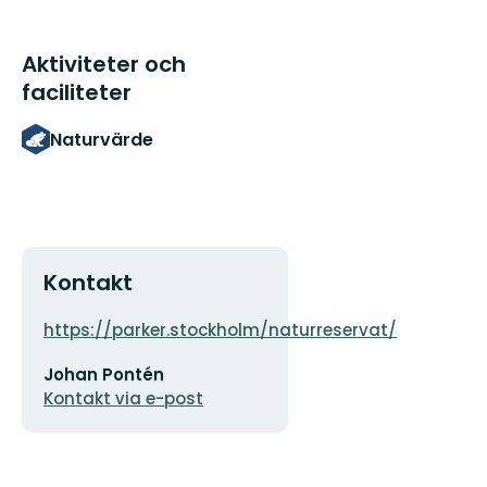
Aktiviteter och
faciliteter
Naturvärde
Kontakt
Adress
Organisat
https://parker.stockholm/naturreservat/
logotyp
E-
Johan Pontén
postadress
Kontakt via e-post