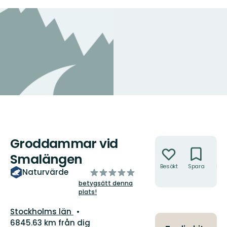
Groddammar vid
Åtgärder
Smalängen
Besökt
Spara
Hitt
av
Naturvärde
hit
5
betygsätt denna
plats!
stjärnor
Län:
Stockholms län
6845.63 km från dig