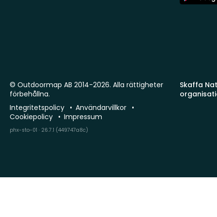
Store
© Outdoormap AB 2014-2026. Alla rättigheter
Skaffa Natu
förbehållna.
organisat
Integritetspolicy
Användarvillkor
Cookiepolicy
Impressum
phx-sto-01 · 26.7.1 (449747a8c)