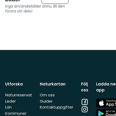
Inga användarbilder ännu. Bli den
första att dela!
Utforska
Naturkartan
Följ
Ladda ner
oss
app
Naturreservat
Om oss
Facebook
App
Leder
Guider
Store
Län
Kontaktuppgifter
Instagram
App
Kommuner