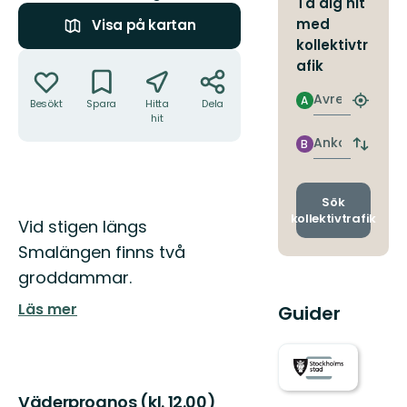
Ta dig hit
med
Visa på kartan
kollektivtr
Åtgärder
afik
Avresa
A
Besökt
Spara
Hitta
Dela
Hitta
hit
närmas
hållpla
Ankomst
B
Byt
avgång
och
ankomst
Sök
kollektivtrafik
Beskrivning
Vid stigen längs
Smalängen finns två
groddammar.
Läs mer
Guider
Väderprognos (kl. 12.00)