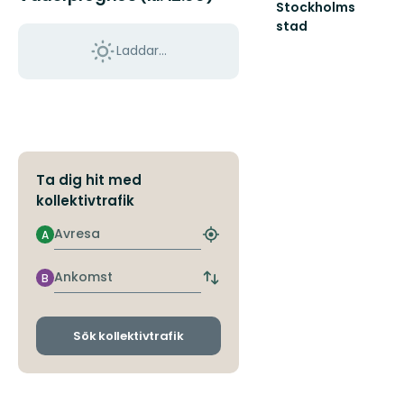
Stockholms
stad
Välkomna
Laddar...
till
Stockholms
natur
Ta dig hit med
kollektivtrafik
Avresa
A
Hitta
närmaste
hållplats
Ankomst
B
Byt
avgångs-
och
ankomsthållplatser
Sök kollektivtrafik