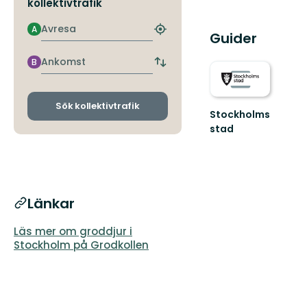
kollektivtrafik
Avresa
A
Hitta
Guider
närmaste
hållplats
Ankomst
B
Byt
avgångs-
och
ankomsthållplatser
Sök kollektivtrafik
Stockholms
stad
Välkomna
till
Stockholms
natur
Länkar
Läs mer om groddjur i
Stockholm på Grodkollen