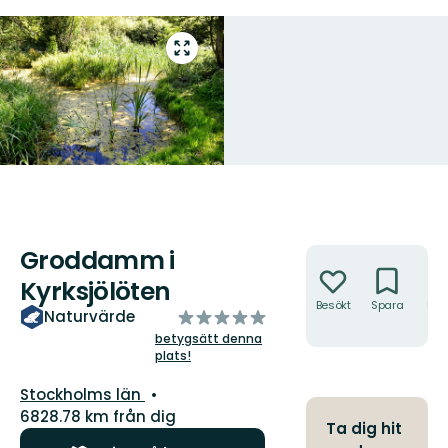
Gå
till
helskärmsläge
Groddamm i
Åtgärder
Kyrksjölöten
Besökt
Spara
Hitt
av
Naturvärde
hit
5
betygsätt denna
plats!
stjärnor
Län:
Stockholms län
6828.78 km från dig
Ta dig hit