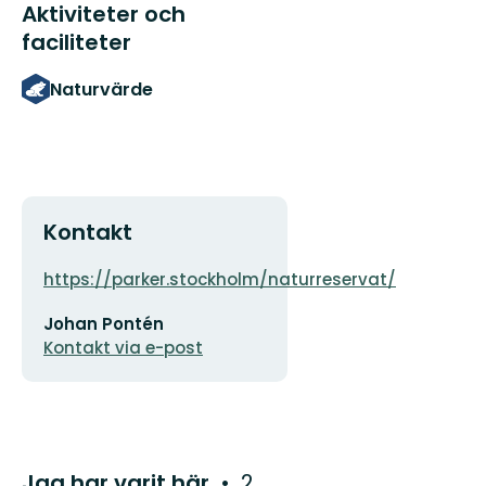
Aktiviteter och
faciliteter
Naturvärde
Kontakt
Adress
Organisat
https://parker.stockholm/naturreservat/
logotyp
E-
Johan Pontén
postadress
Kontakt via e-post
Jag har varit här
2