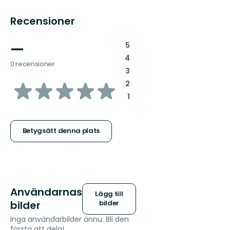
Recensioner
—
:
5
:
4
0 recensioner
:
3
av
:
2
:
1
5
stjärnor
Betygsätt denna plats
Användarnas
Lägg till
bilder
bilder
Inga användarbilder ännu. Bli den
första att dela!