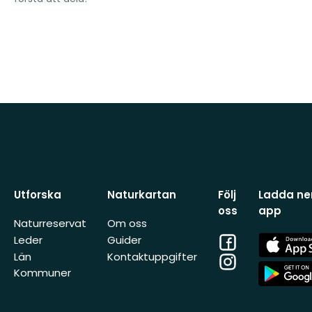
Utforska
Naturkartan
Följ
Ladda ner
oss
app
Naturreservat
Om oss
Facebook
App
Leder
Guider
Store
Län
Kontaktuppgifter
Instagram
App
Kommuner
Store