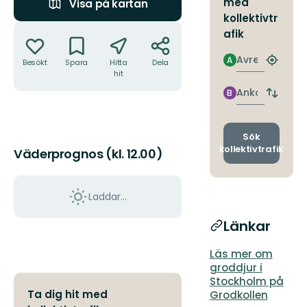
med
Visa på kartan
kollektivtr
Åtgärder
afik
Avresa
A
Besökt
Spara
Hitta
Dela
Hitta
hit
närmas
hållpla
Ankomst
B
Byt
avgång
och
ankomst
Sök
kollektivtrafik
Väderprognos (kl. 12.00)
Laddar...
Länkar
Läs mer om
groddjur i
Stockholm på
Ta dig hit med
Grodkollen