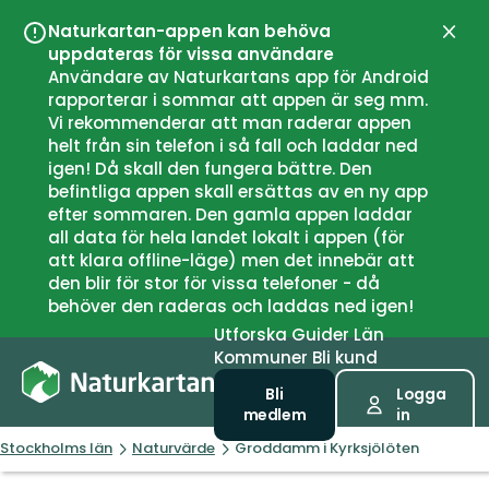
Naturkartan-appen kan behöva
Stän
uppdateras för vissa användare
Användare av Naturkartans app för Android
rapporterar i sommar att appen är seg mm.
Vi rekommenderar att man raderar appen
helt från sin telefon i så fall och laddar ned
igen! Då skall den fungera bättre. Den
befintliga appen skall ersättas av en ny app
efter sommaren. Den gamla appen laddar
all data för hela landet lokalt i appen (för
att klara offline-läge) men det innebär att
den blir för stor för vissa telefoner - då
behöver den raderas och laddas ned igen!
Utforska
Guider
Län
Kommuner
Bli kund
Bli
Logga
medlem
in
Stockholms län
Naturvärde
Groddamm i Kyrksjölöten