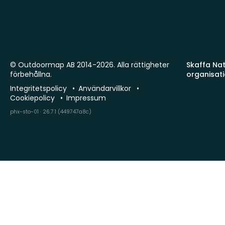
© Outdoormap AB 2014-2026. Alla rättigheter
Skaffa Natu
förbehållna.
organisat
Integritetspolicy
Användarvillkor
Cookiepolicy
Impressum
phx-sto-01 · 26.7.1 (449747a8c)