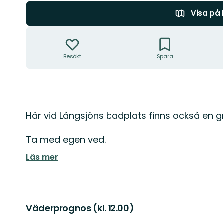
Visa på
Åtgärder
Besökt
Spara
Beskrivning
Här vid Långsjöns badplats finns också en gri
Ta med egen ved.
Läs mer
Väderprognos (kl. 12.00)