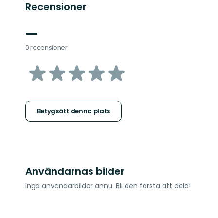
Recensioner
—
0 recensioner
av
5
stjärnor
Betygsätt denna plats
Användarnas bilder
Inga användarbilder ännu. Bli den första att dela!