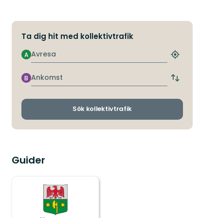
Ta dig hit med kollektivtrafik
Avresa
A
Hitta
närmaste
hållplats
Ankomst
B
Byt
avgångs-
och
ankomsthållp
Sök kollektivtrafik
Guider