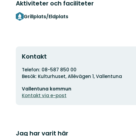
Aktiviteter och faciliteter
Grillplats/Eldplats
Kontakt
Adress
Telefon: 08-587 850 00
Besök: Kulturhuset, Allévägen 1, Vallentuna
E-
Vallentuna kommun
postadress
Kontakt via e-post
Jag har varit här