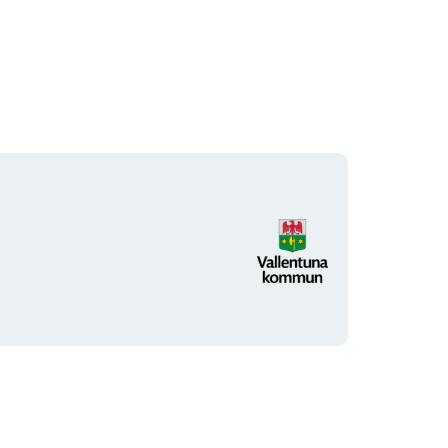
Organisationens
logotyp