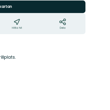
 kartan
Hitta hit
Dela
llplats.