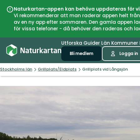
Naturkartan-appen kan behöva uppdateras för v
Vi rekommenderar att man raderar appen helt från si
av en ny app efter sommaren. Den gamla appen laddar
för vissa telefoner - då behöver den raderas och l
Utforska
Guider
Län
Kommuner
Bli medlem
Logga in
Stockholms län
Grillplats/Eldplats
Grillplats vid Långsjön