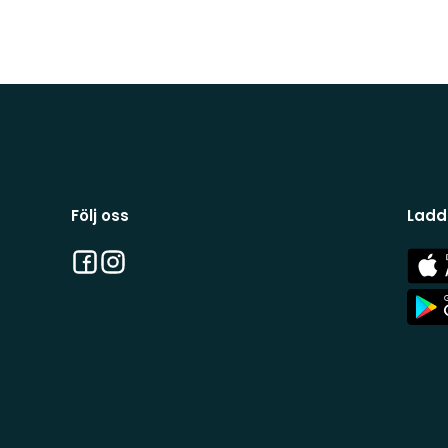
Följ oss
Ladd
Facebook
Instagram
App
Stor
App
Stor