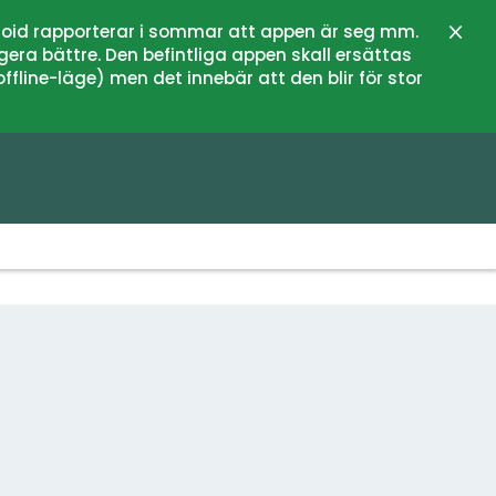
oid rapporterar i sommar att appen är seg mm.
Stän
gera bättre. Den befintliga appen skall ersättas
fline-läge) men det innebär att den blir för stor