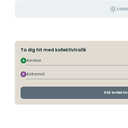
Ladda
Ta dig hit med kollektivtrafik
Avresa
A
Ankomst
B
Sök kollektiv