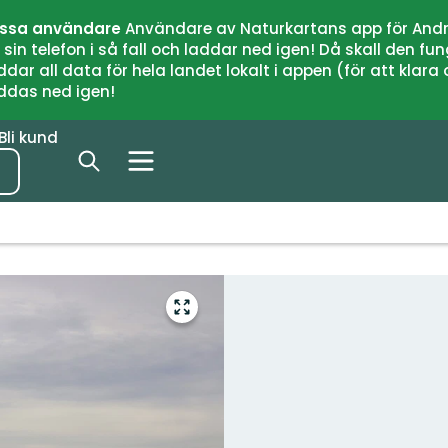
issa användare
Användare av Naturkartans app för Andr
n telefon i så fall och laddar ned igen! Då skall den fun
 all data för hela landet lokalt i appen (för att klara of
addas ned igen!
Bli kund
Gå
till
helskärmsläge