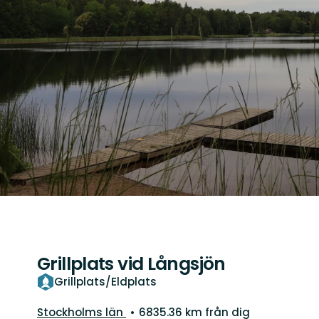
Grillplats vid Långsjön
Grillplats/Eldplats
Län:
Stockholms län
6835.36 km från dig