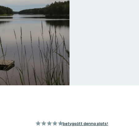
av
betygsätt denna plats!
5
stjärnor