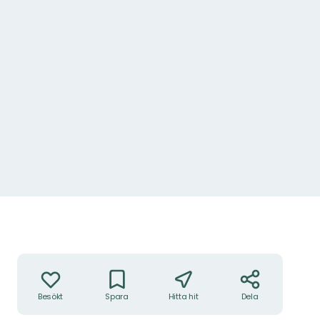
Åtgärder
Besökt
Spara
Hitta hit
Dela