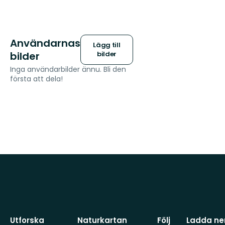
Användarnas
Lägg till
bilder
bilder
Inga användarbilder ännu. Bli den
första att dela!
Utforska
Naturkartan
Följ
Ladda ner