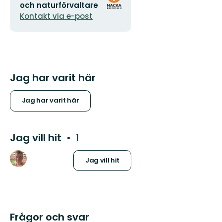
postadress
logotyp
och naturförvaltare
Kontakt via e-post
Jag har varit här
Jag har varit här
Jag vill hit
1
Jag vill hit
Frågor och svar