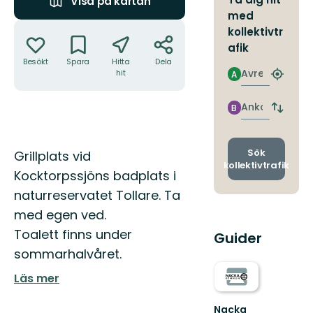
Visa på kartan
med
Åtgärder
kollektivtr
afik
Besökt
Spara
Hitta
Dela
Avresa
hit
A
Hitta
närmas
hållpla
Ankomst
B
Byt
avgång
och
ankomst
Beskrivning
Sök
Grillplats vid
kollektivtrafik
Kocktorpssjöns badplats i
naturreservatet Tollare. Ta
med egen ved.
Toalett finns under
Guider
sommarhalvåret.
Läs mer
Nacka