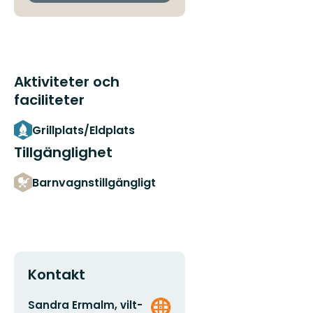
Aktiviteter och
faciliteter
Grillplats/Eldplats
Tillgänglighet
Barnvagnstillgängligt
Kontakt
E-
Organisationens
Sandra Ermalm, vilt-