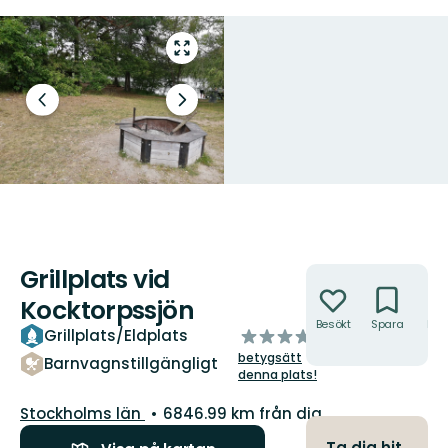
Gå
till
helskärmsläge
Föregående
Nästa
bild
bildspel
Grillplats vid
Åtgärder
Kocktorpssjön
Besökt
Spara
Hitt
av
Grillplats/Eldplats
hit
5
betygsätt
Barnvagnstillgängligt
stjärnor
denna plats!
Län:
Stockholms län
6846.99 km från dig
Ta dig hit