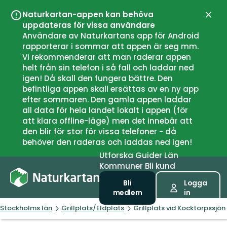
Naturkartan-appen kan behöva
Stän
uppdateras för vissa användare
Användare av Naturkartans app för Android
rapporterar i sommar att appen är seg mm.
Vi rekommenderar att man raderar appen
helt från sin telefon i så fall och laddar ned
igen! Då skall den fungera bättre. Den
befintliga appen skall ersättas av en ny app
efter sommaren. Den gamla appen laddar
all data för hela landet lokalt i appen (för
att klara offline-läge) men det innebär att
den blir för stor för vissa telefoner - då
behöver den raderas och laddas ned igen!
Utforska
Guider
Län
Kommuner
Bli kund
Bli
Logga
medlem
in
Stockholms län
Grillplats/Eldplats
Grillplats vid Kocktorpssjön