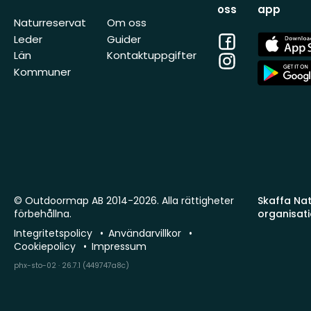
oss
app
Naturreservat
Om oss
Facebook
App
Leder
Guider
Store
Län
Kontaktuppgifter
Instagram
App
Kommuner
Store
© Outdoormap AB 2014-2026. Alla rättigheter
Skaffa Natu
förbehållna.
organisat
Integritetspolicy
Användarvillkor
Cookiepolicy
Impressum
phx-sto-02 · 26.7.1 (449747a8c)