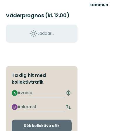
kommun
Upptäck
Väderprognos (kl. 12.00)
Nackas
natur
Laddar...
Ta dig hit med
kollektivtrafik
Avresa
A
Hitta
närmaste
hållplats
Ankomst
B
Byt
avgångs-
och
ankomsthållplatser
Sök kollektivtrafik