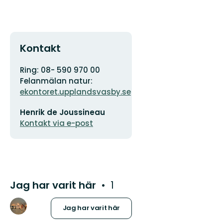
Kontakt
Adress
Organisationens
Ring: 08- 590 970 00
logotyp
Felanmälan natur:
ekontoret.upplandsvasby.se
E-
Henrik de Joussineau
postadress
Kontakt via e-post
Jag har varit här
1
Jag har varit här