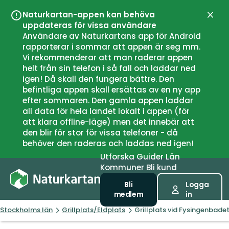
Naturkartan-appen kan behöva
Stän
uppdateras för vissa användare
Användare av Naturkartans app för Android
rapporterar i sommar att appen är seg mm.
Vi rekommenderar att man raderar appen
helt från sin telefon i så fall och laddar ned
igen! Då skall den fungera bättre. Den
befintliga appen skall ersättas av en ny app
efter sommaren. Den gamla appen laddar
all data för hela landet lokalt i appen (för
att klara offline-läge) men det innebär att
den blir för stor för vissa telefoner - då
behöver den raderas och laddas ned igen!
Utforska
Guider
Län
Kommuner
Bli kund
Bli
Logga
medlem
in
Stockholms län
Grillplats/Eldplats
Grillplats vid Fysingenbade