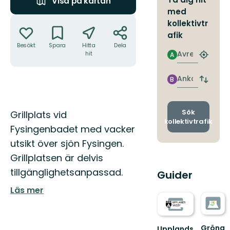
Visa på kartan
med
Åtgärder
kollektivtr
afik
Besökt
Spara
Hitta
Dela
Avresa
hit
A
Hitta
närmas
hållpla
Ankomst
B
Byt
avgång
och
ankomst
Beskrivning
Sök
Grillplats vid
kollektivtrafik
Fysingenbadet med vacker
utsikt över sjön Fysingen.
Grillplatsen är delvis
tillgänglighetsanpassad.
Guider
Läs mer
Gröna
Upplands