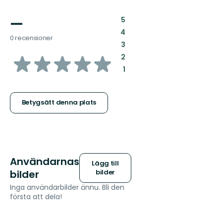
—
:
5
:
4
0 recensioner
:
3
av
:
2
:
1
5
stjärnor
Betygsätt denna plats
Användarnas
Lägg till
bilder
bilder
Inga användarbilder ännu. Bli den
första att dela!