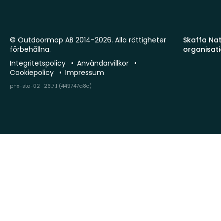
© Outdoormap AB 2014-2026. Alla rättigheter
Skaffa Natu
förbehållna.
organisat
Integritetspolicy
Användarvillkor
Cookiepolicy
Impressum
phx-sto-02 · 26.7.1 (449747a8c)