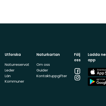
Utforska
Naturkartan
Följ
Ladda ner
oss
app
Naturreservat
Om oss
Facebook
App
Leder
Guider
Store
Län
Kontaktuppgifter
Instagram
App
Kommuner
Store