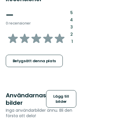
—
:
5
:
4
0 recensioner
:
3
av
:
2
:
1
5
stjärnor
Betygsätt denna plats
Användarnas
Lägg till
bilder
bilder
Inga användarbilder ännu. Bli den
första att dela!