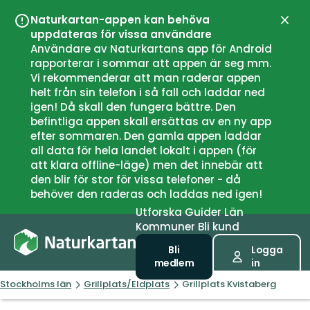
Naturkartan-appen kan behöva
Stän
uppdateras för vissa användare
Användare av Naturkartans app för Android
rapporterar i sommar att appen är seg mm.
Vi rekommenderar att man raderar appen
helt från sin telefon i så fall och laddar ned
igen! Då skall den fungera bättre. Den
befintliga appen skall ersättas av en ny app
efter sommaren. Den gamla appen laddar
all data för hela landet lokalt i appen (för
att klara offline-läge) men det innebär att
den blir för stor för vissa telefoner - då
behöver den raderas och laddas ned igen!
Utforska
Guider
Län
Kommuner
Bli kund
Bli
Logga
medlem
in
Stockholms län
Grillplats/Eldplats
Grillplats Kvistaberg