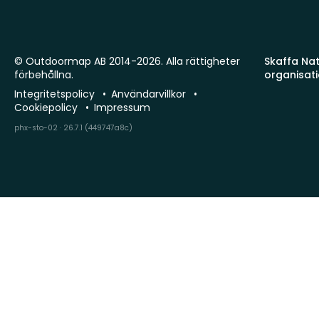
© Outdoormap AB 2014-2026. Alla rättigheter
Skaffa Natu
förbehållna.
organisat
Integritetspolicy
Användarvillkor
Cookiepolicy
Impressum
phx-sto-02 · 26.7.1 (449747a8c)