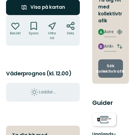
med
Visa på kartan
kollektivtr
Åtgärder
afik
Avresa
A
Besökt
Spara
Hitta
Dela
Hitta
hit
närmas
hållpla
Ankomst
B
Byt
avgång
och
ankomst
Sök
kollektivtrafik
Väderprognos (kl. 12.00)
Laddar...
Guider
Upplands-