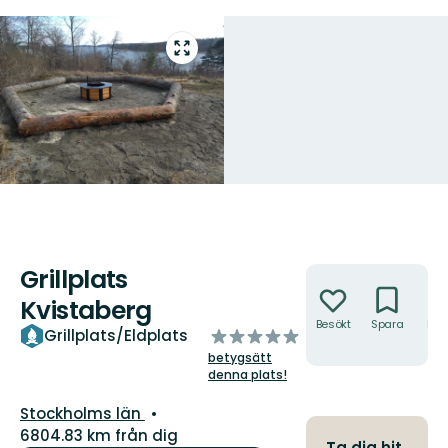
Gå
till
helskärmsläge
Grillplats
Åtgärder
Kvistaberg
Besökt
Spara
Hitt
av
Grillplats/Eldplats
hit
5
betygsätt
stjärnor
denna plats!
Län:
Stockholms län
6804.83 km från dig
Ta dig hit