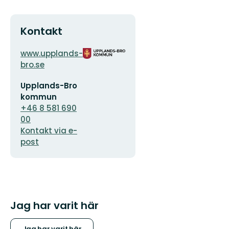
Kontakt
Adress
Organisationens
www.upplands-
logotyp
bro.se
E-
Upplands-Bro
postadress
kommun
+46 8 581 690
00
Kontakt via e-
post
Jag har varit här
Jag har varit här