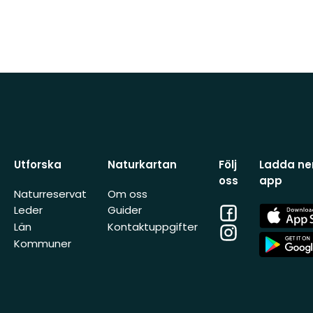
Utforska
Naturkartan
Följ
Ladda ner
oss
app
Naturreservat
Om oss
Facebook
App
Leder
Guider
Store
Län
Kontaktuppgifter
Instagram
App
Kommuner
Store