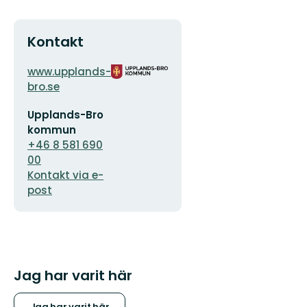
Kontakt
Adress
Organisationens
www.upplands-
logotyp
bro.se
E-
Upplands-Bro
postadress
kommun
+46 8 581 690
00
Kontakt via e-
post
Jag har varit här
Jag har varit här