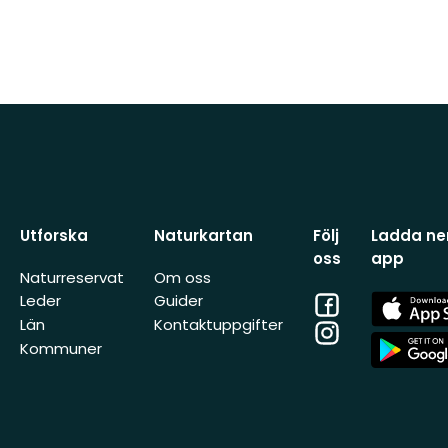
Utforska
Naturkartan
Följ
Ladda ner
oss
app
Naturreservat
Om oss
Facebook
App
Leder
Guider
Store
Län
Kontaktuppgifter
Instagram
App
Kommuner
Store