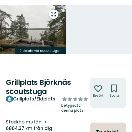
Gå
till
helskärmsläge
Eldplats vid scoutstugan
Grillplats Björknäs
Åtgärder
scoutstuga
Besökt
Spara
Hitt
av
Grillplats/Eldplats
hit
5
betygsätt
stjärnor
denna plats!
Län:
Stockholms län
6804.37 km från dig
Ta dig hit