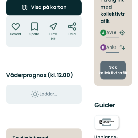
med
Visa på kartan
kollektivtr
Åtgärder
afik
Avresa
A
Besökt
Spara
Hitta
Dela
Hitta
hit
närmas
hållpla
Ankomst
B
Byt
avgång
och
ankomst
Sök
kollektivtrafik
Väderprognos (kl. 12.00)
Laddar...
Guider
Upplands-