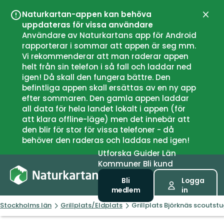
Naturkartan-appen kan behöva
Stän
uppdateras för vissa användare
Användare av Naturkartans app för Android
rapporterar i sommar att appen är seg mm.
Vi rekommenderar att man raderar appen
helt från sin telefon i så fall och laddar ned
igen! Då skall den fungera bättre. Den
befintliga appen skall ersättas av en ny app
efter sommaren. Den gamla appen laddar
all data för hela landet lokalt i appen (för
att klara offline-läge) men det innebär att
den blir för stor för vissa telefoner - då
behöver den raderas och laddas ned igen!
Utforska
Guider
Län
Kommuner
Bli kund
Bli
Logga
medlem
in
Stockholms län
Grillplats/Eldplats
Grillplats Björknäs scoutst