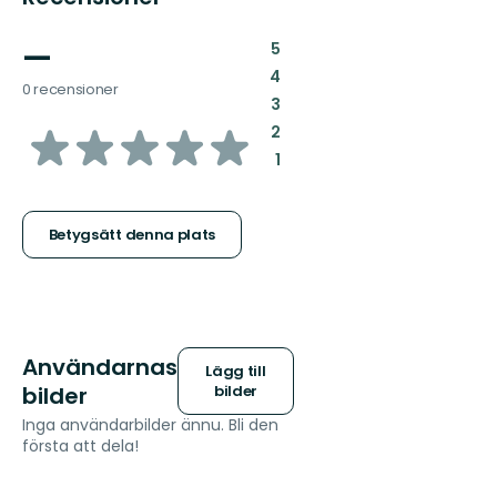
—
:
5
:
4
0 recensioner
:
3
av
:
2
:
1
5
stjärnor
Betygsätt denna plats
Användarnas
Lägg till
bilder
bilder
Inga användarbilder ännu. Bli den
första att dela!