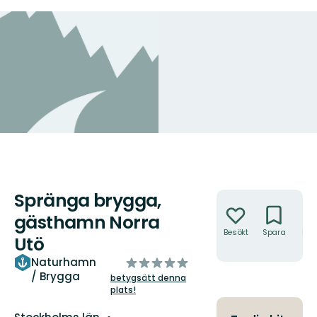
Spränga brygga,
Åtgärder
gästhamn Norra
Besökt
Spara
Hitt
Utö
hit
av
Naturhamn
/ Brygga
5
betygsätt denna
plats!
stjärnor
Län: