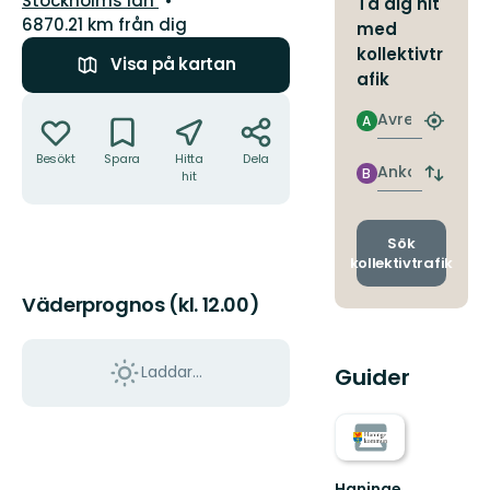
Stockholms län
Ta dig hit
6870.21 km från dig
med
kollektivtr
Visa på kartan
afik
Åtgärder
Avresa
A
Hitta
närmas
Besökt
Spara
Hitta
Dela
hållpla
Ankomst
B
hit
Byt
avgång
och
ankomst
Sök
kollektivtrafik
Väderprognos (kl. 12.00)
Laddar...
Guider
Haninge