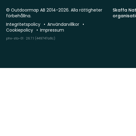
© Outdoormap AB 2014-2026. Alla rättigheter
Skaffa Natu
förbehållna.
organisat
Integritetspolicy
Användarvillkor
Cookiepolicy
Impressum
phx-sto-01 · 26.7.1 (449747a8c)