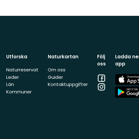
Utforska
Naturkartan
Följ
Ladda ner
oss
app
Naturreservat
Om oss
Facebook
App
Leder
Guider
Store
Län
Kontaktuppgifter
Instagram
App
Kommuner
Store