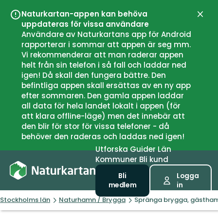
Naturkartan-appen kan behöva
Stän
uppdateras för vissa användare
Användare av Naturkartans app för Android
rapporterar i sommar att appen är seg mm.
Vi rekommenderar att man raderar appen
helt från sin telefon i så fall och laddar ned
igen! Då skall den fungera bättre. Den
befintliga appen skall ersättas av en ny app
efter sommaren. Den gamla appen laddar
all data för hela landet lokalt i appen (för
att klara offline-läge) men det innebär att
den blir för stor för vissa telefoner - då
behöver den raderas och laddas ned igen!
Utforska
Guider
Län
Kommuner
Bli kund
Bli
Logga
medlem
in
Stockholms län
Naturhamn / Brygga
Spränga brygga, gästham