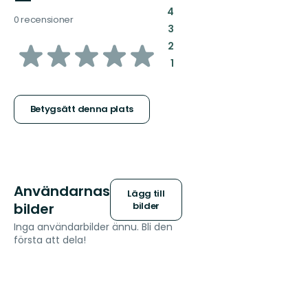
—
:
4
0 recensioner
:
3
av
:
2
:
1
5
stjärnor
Betygsätt denna plats
Användarnas
Lägg till
bilder
bilder
Inga användarbilder ännu. Bli den
första att dela!