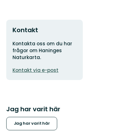
Kontakt
Adress
Kontakta oss om du har
frågor om Haninges
Naturkarta.
E-
Kontakt via e-post
postadress
Jag har varit här
Jag har varit här