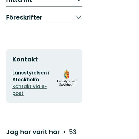
Föreskrifter
Kontakt
E-
Organisationens
Länsstyrelsen i
postadress
logotyp
Stockholm
Kontakt via e-
post
Jag har varit här
53