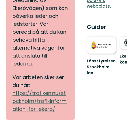
breddning av
på SFV:s
webbplats.
Ekerövägen) som kan
påverka leder och
ledstarter. Var
Guider
beredd på att du kan
behöva hitta
alternativa vägar för
att ansluta till
Eke
Länsstyrelsen
ko
lederna.
Stockholm
Väl
till
län
Var arbeten sker ser
Eke
Guide
natu
till
du här:
naturreservat
https://trafiken.nu/st
och
nationalparker
ockholm/trafikinform
i
ation-for-ekero/
S...