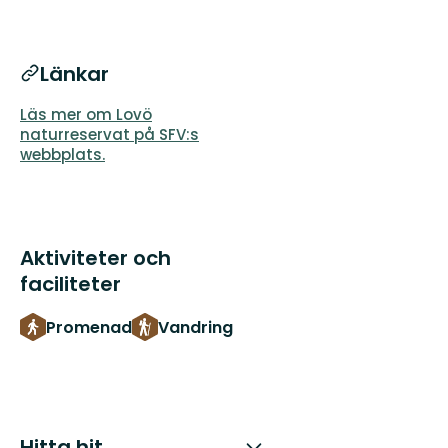
Länkar
Läs mer om Lovö
naturreservat på SFV:s
webbplats.
Aktiviteter och
faciliteter
Promenad
Vandring
Hitta hit