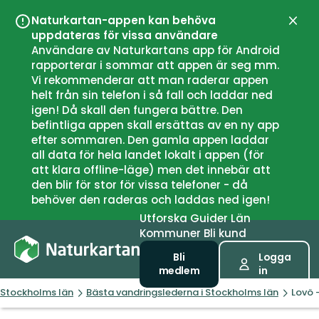
Naturkartan-appen kan behöva
Stän
uppdateras för vissa användare
Användare av Naturkartans app för Android
rapporterar i sommar att appen är seg mm.
Vi rekommenderar att man raderar appen
helt från sin telefon i så fall och laddar ned
igen! Då skall den fungera bättre. Den
befintliga appen skall ersättas av en ny app
efter sommaren. Den gamla appen laddar
all data för hela landet lokalt i appen (för
att klara offline-läge) men det innebär att
den blir för stor för vissa telefoner - då
behöver den raderas och laddas ned igen!
Utforska
Guider
Län
Kommuner
Bli kund
Bli
Logga
medlem
in
Stockholms län
Bästa vandringslederna i Stockholms län
Lovö 