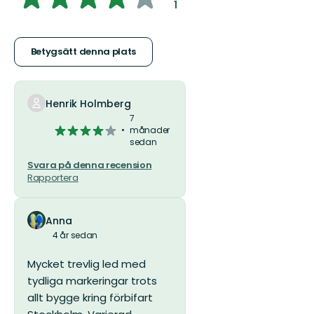
:
1
av
5
Betygsätt denna plats
stjärnor
Henrik Holmberg
7
4
månader
sedan
av
5
Svara på denna recension
stjärnor
Rapportera
Anna
4 år sedan
Mycket trevlig led med
tydliga markeringar trots
allt bygge kring förbifart