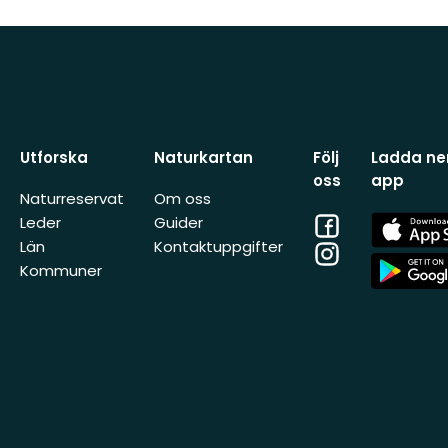
Utforska
Naturkartan
Följ
Ladda ner
oss
app
Naturreservat
Om oss
Facebook
App
Leder
Guider
Store
Län
Kontaktuppgifter
Instagram
App
Kommuner
Store