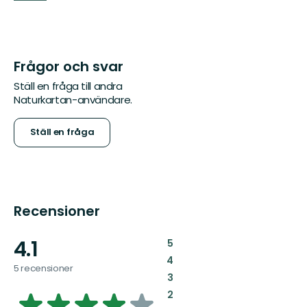
Frågor och svar
Ställ en fråga till andra
Naturkartan-användare.
Ställ en fråga
Recensioner
4.1
:
5
:
4
5 recensioner
:
3
4.095811051693405
:
2