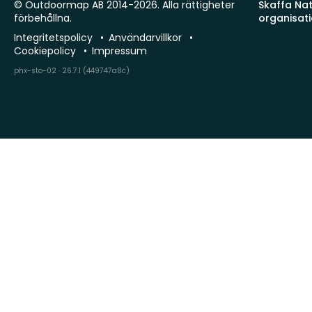
© Outdoormap AB 2014-2026. Alla rättigheter
Skaffa Natu
förbehållna.
organisat
Integritetspolicy
Användarvillkor
Cookiepolicy
Impressum
phx-sto-02 · 26.7.1 (449747a8c)