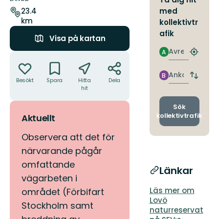
leden
med
23.4
km
kollektivtr
afik
Visa på kartan
Avresa
A
Åtgärder
Hitta
närmas
hållpla
Ankomst
B
Byt
Besökt
Spara
Hitta
Dela
avgång
hit
och
ankomst
Sök
kollektivtrafik
Aktuellt
Observera att det för
närvarande pågår
omfattande
Länkar
vägarbeten i
Läs mer om
området (Förbifart
Lovö
Stockholm samt
naturreservat