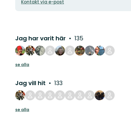
Kontakt via e-post
Jag har varit här
135
se alla
Jag vill hit
133
se alla