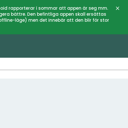
oid rapporterar i sommar att appen är seg mm.
Stän
gera bättre. Den befintliga appen skall ersättas
fline-läge) men det innebär att den blir för stor