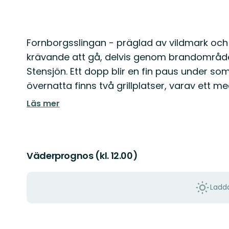
Beskrivning
Fornborgsslingan - präglad av vildmark och
krävande att gå, delvis genom brandområdet
Stensjön. Ett dopp blir en fin paus under som
övernatta finns två grillplatser, varav ett m
Läs mer
Väderprognos (kl. 12.00)
Ladda