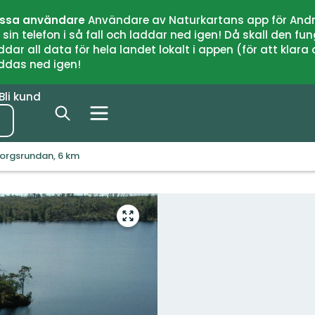
issa användare
Användare av Naturkartans app för Andr
n telefon i så fall och laddar ned igen! Då skall den fun
 all data för hela landet lokalt i appen (för att klara of
addas ned igen!
Bli kund
orgsrundan, 6 km
Gå
till
helskärmsläge