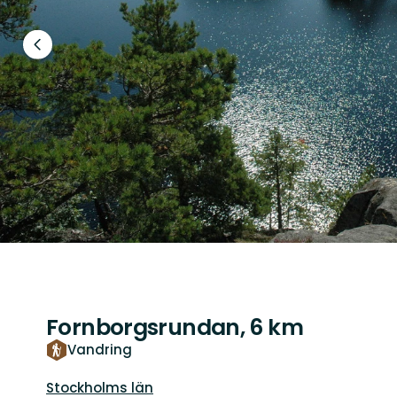
Föregående
bild
Fornborgsrundan, 6 km
Vandring
Län:
Stockholms län