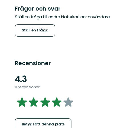
Frågor och svar
Ställ en fråga till andra Naturkartan-användare.
Ställ en fråga
Recensioner
4.3
8 recensioner
4.2624777183600715
av
5
Betygsätt denna plats