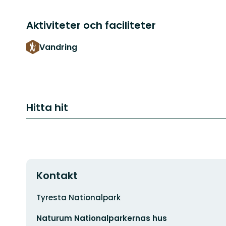
Aktiviteter och faciliteter
Vandring
Hitta hit
Kontakt
Adress
Tyresta Nationalpark
E-
Naturum Nationalparkernas hus
postadress