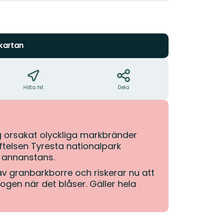
stjärnor
 kartan
Hitta hit
Dela
ng orsakat olyckliga markbränder
tiftelsen Tyresta nationalpark
 annanstans.
v granbarkborre och riskerar nu att
skogen när det blåser. Gäller hela