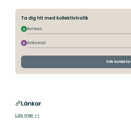
Ta dig hit med kollektivtrafik
Avresa
A
Ankomst
B
Sök kollektiv
Länkar
Läs mer >>