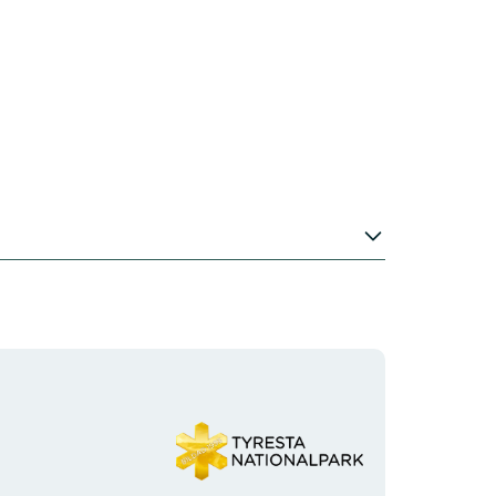
Organisationens
logotyp