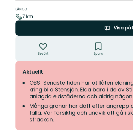
Information
om
LÄNGD
leden
7 km
Visa på
Åtgärder
Besökt
Spara
Aktuellt
OBS! Senaste tiden har otillåten eldni
kring bl a Stensjön. Elda bara i de av S
anlagda eldstäderna och aldrig någon
Många granar har dött efter angrepp a
falla. Var försiktig och undvik att gå i 
sträckan.