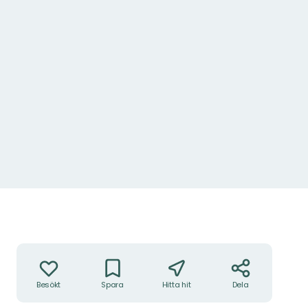
Åtgärder
Besökt
Spara
Hitta hit
Dela