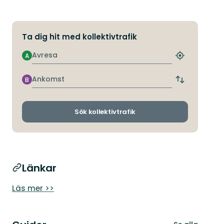
Ta dig hit med kollektivtrafik
Avresa
A
Hitta
närmaste
hållplats
Ankomst
B
Byt
avgångs-
och
ankomsthållp
Sök kollektivtrafik
Länkar
Läs mer >>