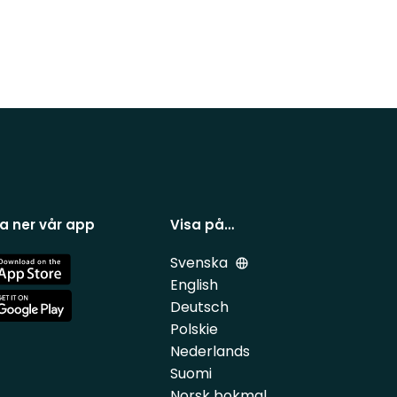
a ner vår app
Visa på…
Svenska
e
English
Deutsch
e
Polskie
Nederlands
Suomi
Norsk bokmal