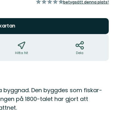
av
betygsätt denna plats!
5
stjärnor
 kartan
Hitta hit
Dela
ta byggnad. Den byggdes som fiskar­
ingen på 1800-talet har gjort att
attnet.