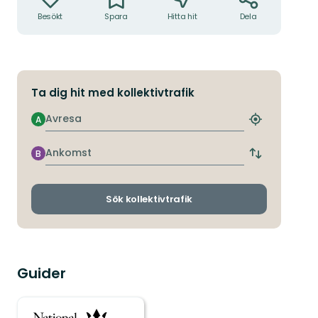
Besökt
Spara
Hitta hit
Dela
Ta dig hit med kollektivtrafik
Avresa
A
Hitta
närmaste
hållplats
Ankomst
B
Byt
avgångs-
och
ankomsthållp
Sök kollektivtrafik
Guider