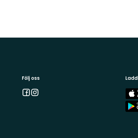
Följ oss
Ladd
Facebook
Instagram
App
Stor
App
Stor