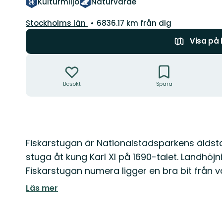
Kulturmiljö
Naturvärde
Län:
Stockholms län
6836.17 km från dig
Visa på
Åtgärder
Besökt
Spara
Beskrivning
Fiskarstugan är Nationalstadsparkens älds
stuga åt kung Karl XI på 1690-talet. Landhöjn
Fiskarstugan numera ligger en bra bit från v
Läs mer