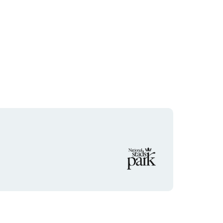
Organisationens
logotyp