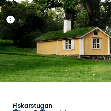
Föregående
bild
Fiskarstugan