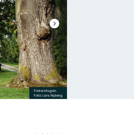
Nästa
bildspel
Fiskarstugan.
Foto: Lars Nyberg