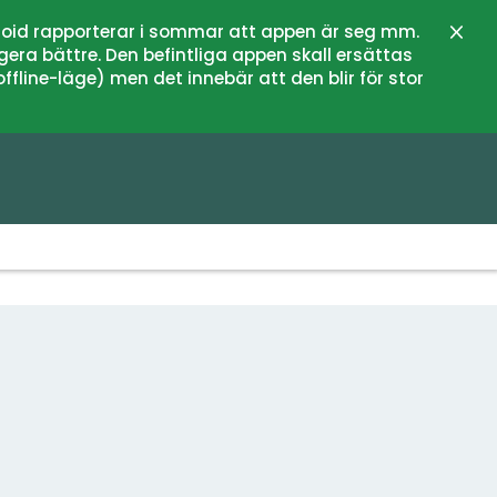
oid rapporterar i sommar att appen är seg mm.
Stän
gera bättre. Den befintliga appen skall ersättas
fline-läge) men det innebär att den blir för stor