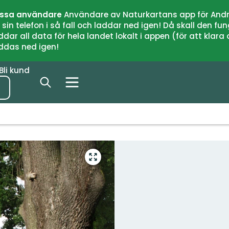
issa användare
Användare av Naturkartans app för Andr
n telefon i så fall och laddar ned igen! Då skall den fun
 all data för hela landet lokalt i appen (för att klara of
addas ned igen!
Bli kund
Gå
till
helskärmsläge