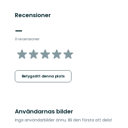
Recensioner
—
0 recensioner
av
5
stjärnor
Betygsätt denna plats
Användarnas bilder
Inga användarbilder ännu. Bli den första att dela!