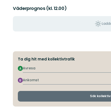
Väderprognos (kl. 12.00)
Ladda
Ta dig hit med kollektivtrafik
Avresa
A
Ankomst
B
Sök kollektiv