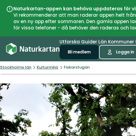
Naturkartan-appen kan behöva uppdateras för v
Vi rekommenderar att man raderar appen helt från si
av en ny app efter sommaren. Den gamla appen laddar
för vissa telefoner - då behöver den raderas och l
Utforska
Guider
Län
Kommuner
Bli medlem
Logga in
Stockholms län
Kulturmiljö
Fiskarstugan