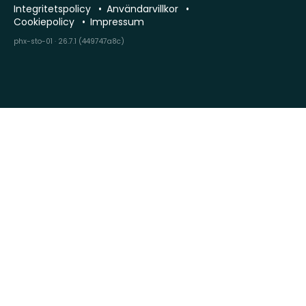
Integritetspolicy
Användarvillkor
Cookiepolicy
Impressum
phx-sto-01 · 26.7.1 (449747a8c)