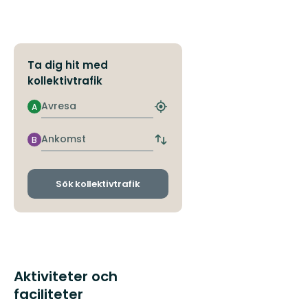
Ta dig hit med
kollektivtrafik
Avresa
A
Hitta
närmaste
hållplats
Ankomst
B
Byt
avgångs-
och
ankomsthållplatser
Sök kollektivtrafik
Aktiviteter och
faciliteter