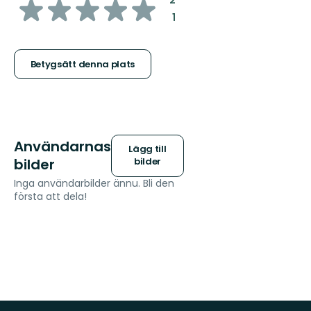
av
2
:
1
5
stjärnor
Betygsätt denna plats
Användarnas
Lägg till
bilder
bilder
Inga användarbilder ännu. Bli den
första att dela!