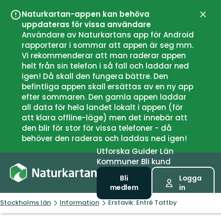
Naturkartan-appen kan behöva
Stän
uppdateras för vissa användare
Användare av Naturkartans app för Android
rapporterar i sommar att appen är seg mm.
Vi rekommenderar att man raderar appen
helt från sin telefon i så fall och laddar ned
igen! Då skall den fungera bättre. Den
befintliga appen skall ersättas av en ny app
efter sommaren. Den gamla appen laddar
all data för hela landet lokalt i appen (för
att klara offline-läge) men det innebär att
den blir för stor för vissa telefoner - då
behöver den raderas och laddas ned igen!
Utforska
Guider
Län
Kommuner
Bli kund
Bli
Logga
medlem
in
Stockholms län
Information
Erstavik: Entré Tattby