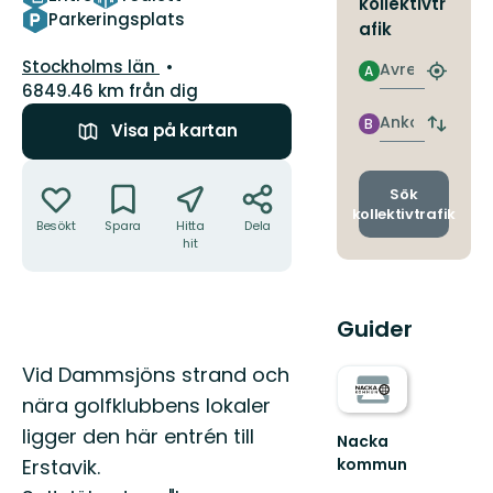
kollektivtr
Parkeringsplats
afik
Län:
Stockholms län
Avresa
A
Hitta
6849.46 km från dig
närmas
hållpla
Ankomst
B
Visa på kartan
Byt
avgång
Åtgärder
och
ankomst
Sök
kollektivtrafik
Besökt
Spara
Hitta
Dela
hit
Guider
Beskrivning
Vid Dammsjöns strand och
nära golfklubbens lokaler
ligger den här entrén till
Nacka
Erstavik.
kommun
Upptäck