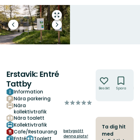
Gå
till
Föregående
Nästa
helskärmsläge
bild
bildspel
Erstavik: Entré
Åtgärder
Tattby
Besökt
Spara
Hitt
Information
hit
Nära parkering
av
Nära
5
kollektivtrafik
stjärnor
Nära toalett
Kollektivtrafik
Ta dig hit
betygsätt
Cafe/Restaurang
med
denna plats!
Entré
Toalett