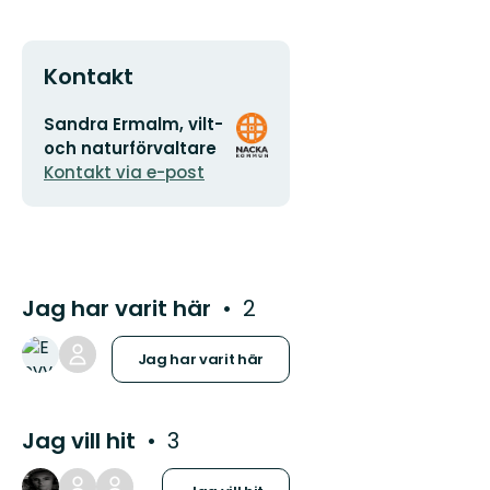
Kontakt
E-
Organisationens
Sandra Ermalm, vilt-
postadress
logotyp
och naturförvaltare
Kontakt via e-post
Jag har varit här
2
Jag har varit här
Jag vill hit
3