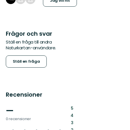
Jag vill hit
Frågor och svar
Ställ en fråga till andra
Naturkartan-användare.
Ställ en fråga
Recensioner
—
:
5
:
4
0 recensioner
:
3
: