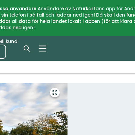
issa användare
Användare av Naturkartans app för Andr
n telefon i så fall och laddar ned igen! Då skall den fun
 all data för hela landet lokalt i appen (för att klara of
addas ned igen!
Bli kund
Gå
till
helskärmsläge