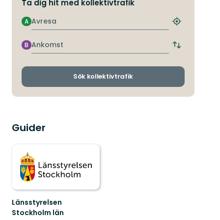
Ta dig hit med kollektivtrafik
Avresa
A
Hitta
närmaste
hållplats
Ankomst
B
Byt
avgångs-
och
ankomsthållp
Sök kollektivtrafik
Guider
Länsstyrelsen
Stockholm län