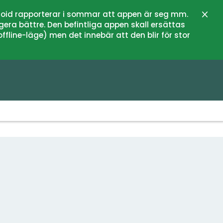
oid rapporterar i sommar att appen är seg mm.
Stän
gera bättre. Den befintliga appen skall ersättas
fline-läge) men det innebär att den blir för stor