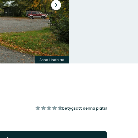
Nästa
bildspel
Anna Lindblad
av
betygsätt denna plats!
5
stjärnor