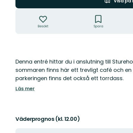
Visa på
Åtgärder
Besökt
Spara
Beskrivning
Denna entré hittar du i anslutning till Sture
sommaren finns här ett trevligt café och en 
parkeringen finns det också ett torrdass.
Läs mer
Väderprognos (kl. 12.00)