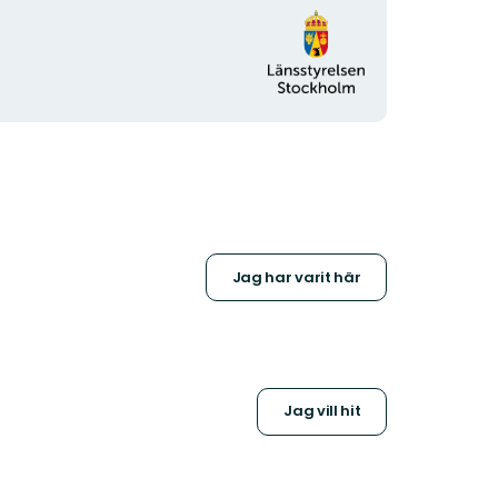
Organisationens
logotyp
Jag har varit här
Jag vill hit