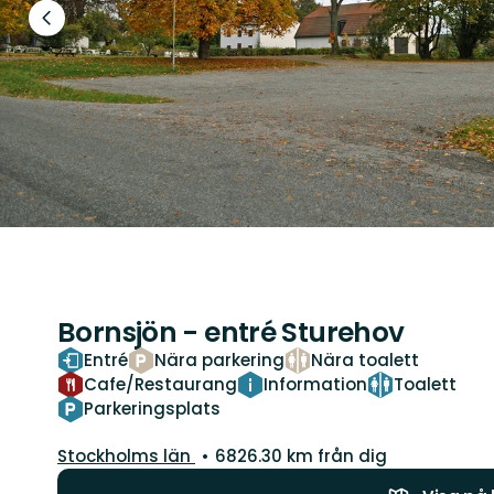
Föregående
bild
Bornsjön - entré Sturehov
Entré
Nära parkering
Nära toalett
Cafe/Restaurang
Information
Toalett
Parkeringsplats
Län:
Stockholms län
6826.30 km från dig