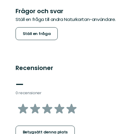
Frågor och svar
Ställ en fråga till andra Naturkartan-användare.
Ställ en fråga
Recensioner
—
0 recensioner
av
5
stjärnor
Betygsätt denna plats