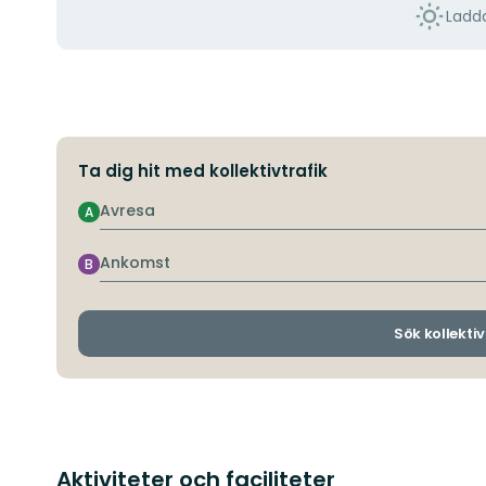
Ladda
Ta dig hit med kollektivtrafik
Avresa
A
Ankomst
B
Sök kollektiv
Aktiviteter och faciliteter