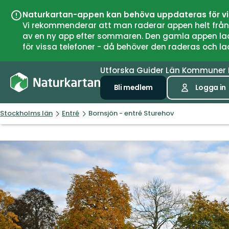
Naturkartan-appen kan behöva uppdateras för v
Vi rekommenderar att man raderar appen helt från si
av en ny app efter sommaren. Den gamla appen laddar
för vissa telefoner - då behöver den raderas och l
Utforska
Guider
Län
Kommuner
Bli medlem
Logga in
Stockholms län
Entré
Bornsjön - entré Sturehov