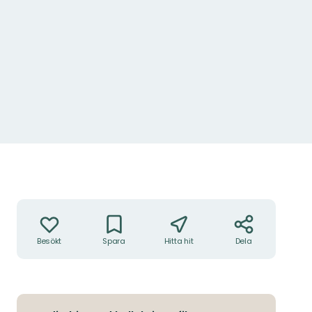
Anna Lindblad
Åtgärder
Besökt
Spara
Hitta hit
Dela