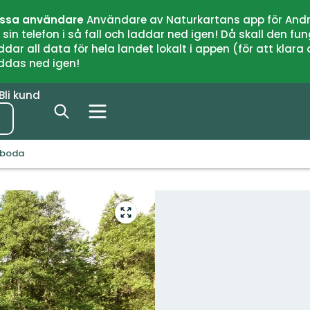
issa användare
Användare av Naturkartans app för Andr
n telefon i så fall och laddar ned igen! Då skall den fun
 all data för hela landet lokalt i appen (för att klara of
addas ned igen!
Bli kund
gboda
Gå
till
helskärmsläge