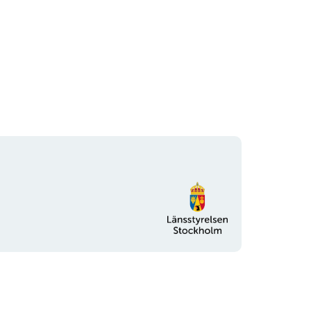
Organisationens
logotyp