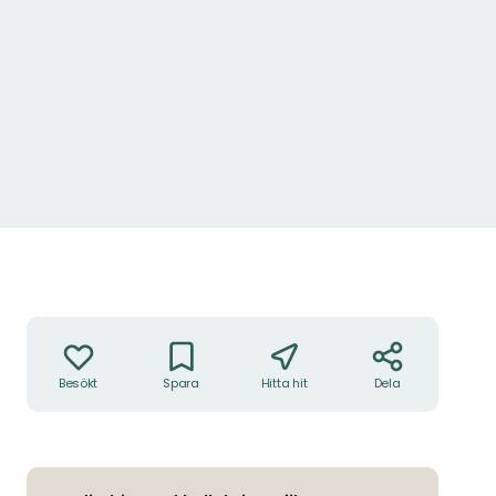
Liselott Evasdotter
Åtgärder
Besökt
Spara
Hitta hit
Dela