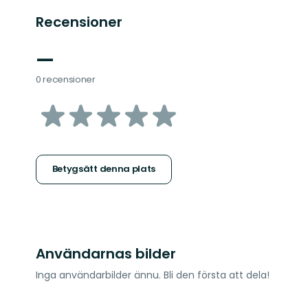
Recensioner
—
0 recensioner
av
5
stjärnor
Betygsätt denna plats
Användarnas bilder
Inga användarbilder ännu. Bli den första att dela!