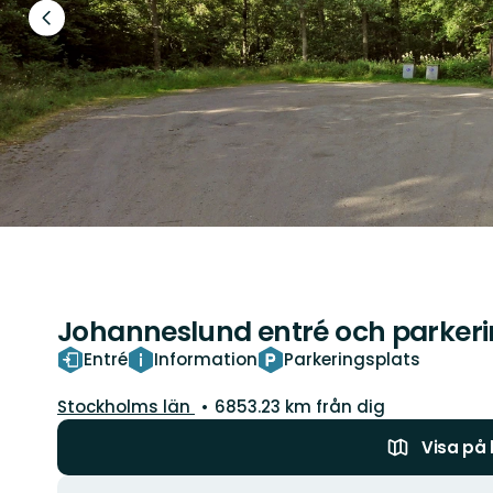
Föregående
bild
Johanneslund entré och parkeri
Entré
Information
Parkeringsplats
Län:
Stockholms län
6853.23 km från dig
Visa på
Åtgärder