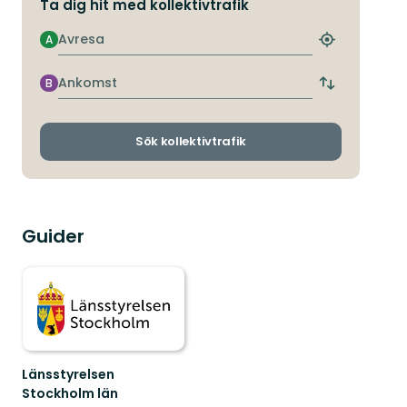
Ta dig hit med kollektivtrafik
Avresa
A
Hitta
närmaste
hållplats
Ankomst
B
Byt
avgångs-
och
ankomsthållp
Sök kollektivtrafik
Guider
Länsstyrelsen
Stockholm län