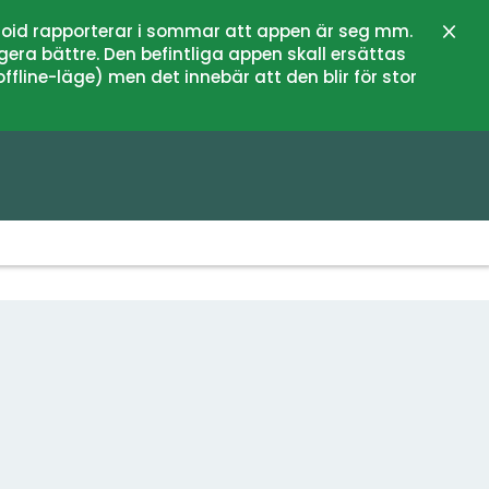
oid rapporterar i sommar att appen är seg mm.
Stän
gera bättre. Den befintliga appen skall ersättas
fline-läge) men det innebär att den blir för stor