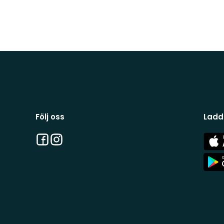
Följ oss
Ladd
Facebook
Instagram
App
Stor
App
Stor