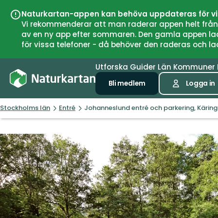
Naturkartan-appen kan behöva uppdateras för v
Vi rekommenderar att man raderar appen helt från si
av en ny app efter sommaren. Den gamla appen laddar
för vissa telefoner - då behöver den raderas och l
Utforska
Guider
Län
Kommuner
Bli medlem
Logga in
Stockholms län
Entré
Johanneslund entré och parkering, Kärin