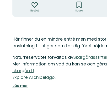
Besökt
Spara
Beskrivning
Här finner du en mindre entré men med stor pa
anslutning till stigar som tar dig förbi höjde
Naturreservatet förvaltas av
Skärgårdsstifte
Mer information om vad du kan se och göra
skärgård |
Explore Archipelago
.
Läs mer