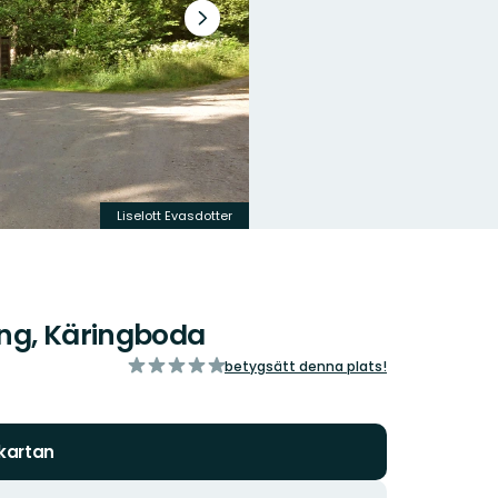
Nästa
bildspel
Liselott Evasdotter
ng, Käringboda
av
betygsätt denna plats!
5
stjärnor
 kartan