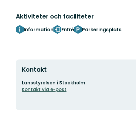
Aktiviteter och faciliteter
Information
Entré
Parkeringsplats
Kontakt
E-
Länsstyrelsen i Stockholm
postadress
Kontakt via e-post