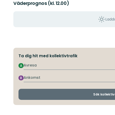
Väderprognos (kl. 12.00)
Ladda
Ta dig hit med kollektivtrafik
Avresa
A
Ankomst
B
Sök kollektiv