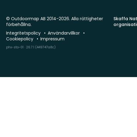
© Outdoormap AB 2014-2026. Alla rättigheter
Skaffa Natu
förbehållna.
organisat
Integritetspolicy
Användarvillkor
Cookiepolicy
Impressum
phx-sto-01 · 26.7.1 (449747a8c)