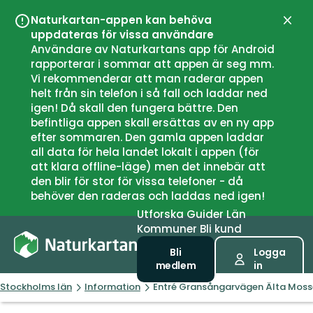
Naturkartan-appen kan behöva
Stän
uppdateras för vissa användare
Användare av Naturkartans app för Android
rapporterar i sommar att appen är seg mm.
Vi rekommenderar att man raderar appen
helt från sin telefon i så fall och laddar ned
igen! Då skall den fungera bättre. Den
befintliga appen skall ersättas av en ny app
efter sommaren. Den gamla appen laddar
all data för hela landet lokalt i appen (för
att klara offline-läge) men det innebär att
den blir för stor för vissa telefoner - då
behöver den raderas och laddas ned igen!
Utforska
Guider
Län
Kommuner
Bli kund
Bli
Logga
medlem
in
Stockholms län
Information
Entré Gransångarvägen Älta Moss