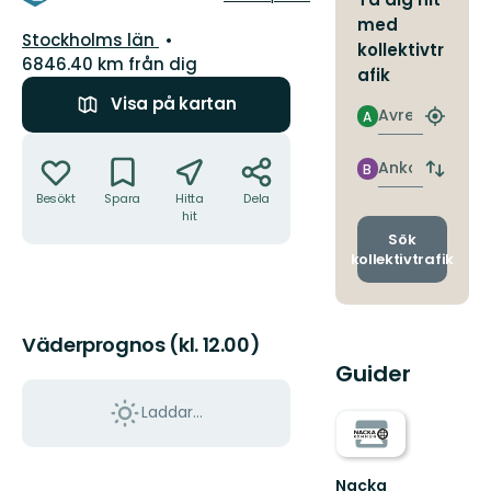
med
Län:
Stockholms län
kollektivtr
6846.40 km från dig
afik
Visa på kartan
Avresa
A
Hitta
Åtgärder
närmas
hållpla
Ankomst
B
Byt
avgång
Besökt
Spara
Hitta
Dela
och
hit
ankomst
Sök
kollektivtrafik
Väderprognos (kl. 12.00)
Guider
Laddar...
Nacka