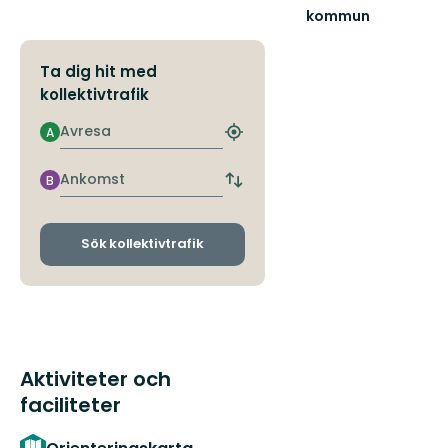
kommun
Upptäck
Nackas
Ta dig hit med
natur
kollektivtrafik
Avresa
A
Hitta
närmaste
hållplats
Ankomst
B
Byt
avgångs-
och
ankomsthållplatser
Sök kollektivtrafik
Aktiviteter och
faciliteter