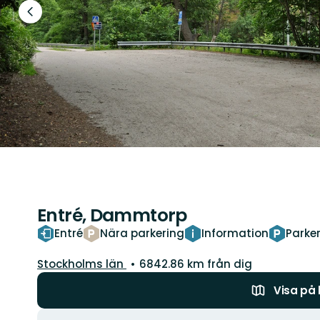
Föregående
bild
Entré, Dammtorp
Entré
Nära parkering
Information
Parke
Län:
Stockholms län
6842.86 km från dig
Visa på
Åtgärder