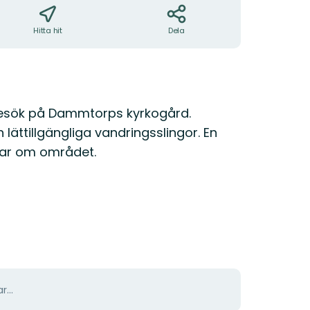
Hitta hit
Dela
 besök på Dammtorps kyrkogård.
ch lättillgängliga vandringsslingor. En
ttar om området.
r...