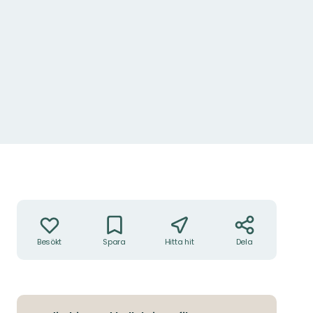
Anna Lindblad
Åtgärder
Besökt
Spara
Hitta hit
Dela