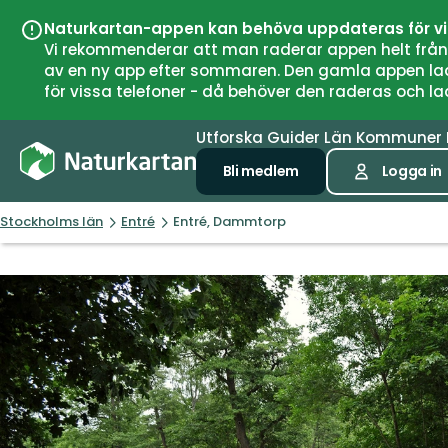
Naturkartan-appen kan behöva uppdateras för v
Vi rekommenderar att man raderar appen helt från si
av en ny app efter sommaren. Den gamla appen laddar
för vissa telefoner - då behöver den raderas och l
Utforska
Guider
Län
Kommuner
Bli medlem
Logga in
Stockholms län
Entré
Entré, Dammtorp