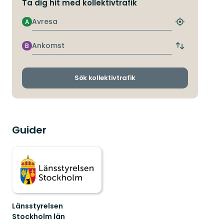
Ta dig hit med kollektivtrafik
Avresa
A
Hitta
närmaste
hållplats
Ankomst
B
Byt
avgångs-
och
ankomsthållp
Sök kollektivtrafik
Guider
Länsstyrelsen
Stockholm län