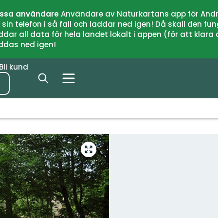
issa användare
Användare av Naturkartans app för Andr
n telefon i så fall och laddar ned igen! Då skall den fun
 all data för hela landet lokalt i appen (för att klara of
addas ned igen!
Bli kund
Gå
till
helskärmsläge