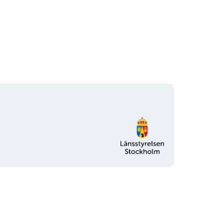
Organisationens
logotyp