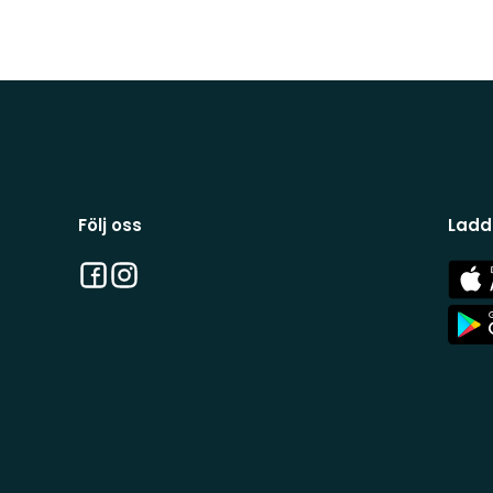
Följ oss
Ladd
Facebook
Instagram
App
Stor
App
Stor