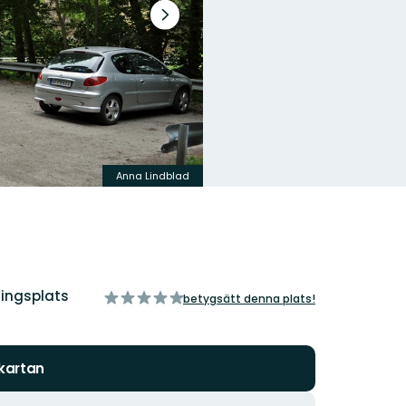
Nästa
bildspel
Anna Lindblad
ringsplats
av
betygsätt denna plats!
5
stjärnor
 kartan