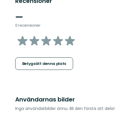
Recensioner
—
0 recensioner
av
5
stjärnor
Betygsätt denna plats
Användarnas bilder
Inga användarbilder ännu. Bli den första att dela!