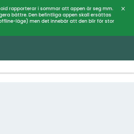
oid rapporterar i sommar att appen är seg mm.
Stän
gera bättre. Den befintliga appen skall ersättas
fline-läge) men det innebär att den blir för stor