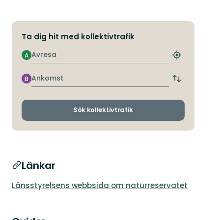
Ta dig hit med kollektivtrafik
Avresa
A
Hitta
närmaste
hållplats
Ankomst
B
Byt
avgångs-
och
ankomsthållp
Sök kollektivtrafik
Länkar
Länsstyrelsens webbsida om naturreservatet