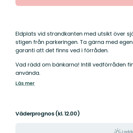
Beskrivning
Eldplats vid strandkanten med utsikt över s
stigen från parkeringen. Ta gärna med egen 
garanti att det finns ved i förråden.
Vad rädd om bänkarna! Intill vedförråden f
använda.
Läs mer
Väderprognos (kl. 12.00)
Ladda