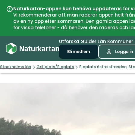
Naturkartan-appen kan behöva uppdateras för v
Vi rekommenderar att man raderar appen helt från si
av en ny app efter sommaren. Den gamla appen laddar
för vissa telefoner - då behöver den raderas och l
Utforska
Guider
Län
Kommuner
Bli medlem
Logga in
Stockholms län
Grillplats/Eldplats
Eldplats östra stranden, St