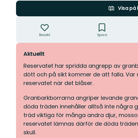
Visa på
Åtgärder
Besökt
Spara
Aktuellt
Reservatet har spridda angrepp av granb
dött och på sikt kommer de att falla. V
reservatet när det blåser.
Granbarkborrarna angriper levande grana
döda träden innehåller alltså inte några
träd viktiga för många andra djur, mossor
reservatet lämnas därför de döda träden
skull.