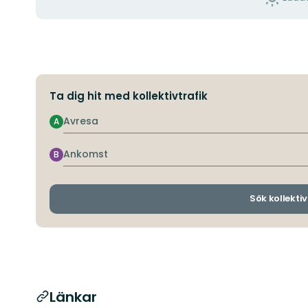
Ta dig hit med kollektivtrafik
Avresa
A
Ankomst
B
Sök kollektiv
Länkar