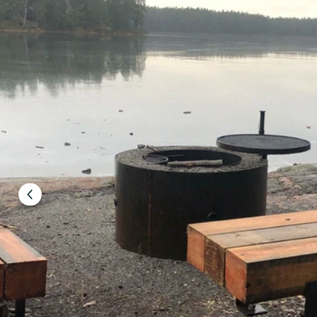
Föregående
bild