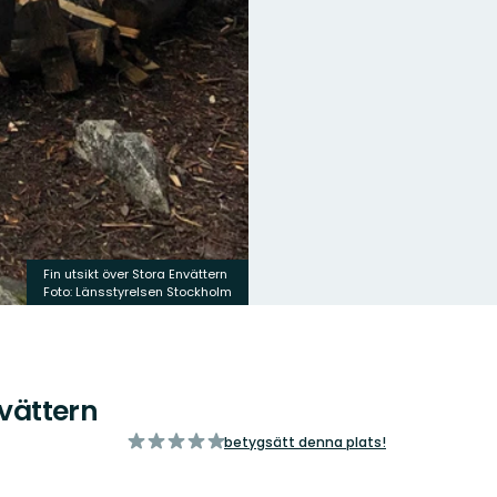
Fin utsikt över Stora Envättern
Foto: Länsstyrelsen Stockholm
nvättern
av
betygsätt denna plats!
5
stjärnor