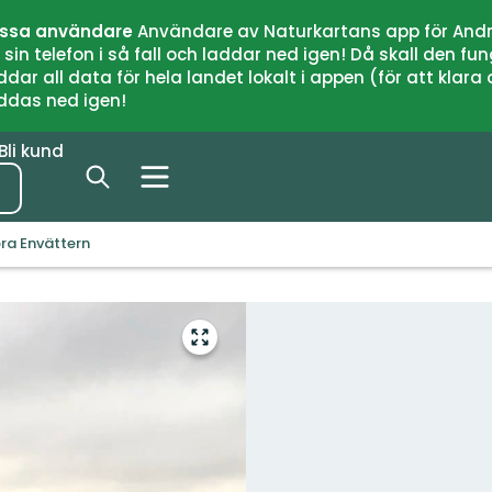
issa användare
Användare av Naturkartans app för Andr
n telefon i så fall och laddar ned igen! Då skall den fun
 all data för hela landet lokalt i appen (för att klara of
addas ned igen!
Bli kund
ora Envättern
Gå
till
helskärmsläge