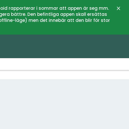
oid rapporterar i sommar att appen är seg mm.
Stän
gera bättre. Den befintliga appen skall ersättas
fline-läge) men det innebär att den blir för stor