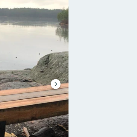
Nästa
bildspel