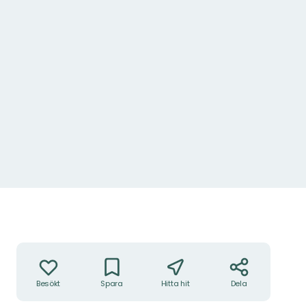
Grillplats, Stora Envättern
Foto: Länsstyrelsen Stockholm
Åtgärder
Besökt
Spara
Hitta hit
Dela