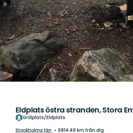
Eldplats östra stranden, Stora E
Grillplats/Eldplats
Län:
Stockholms län
6814.49 km från dig