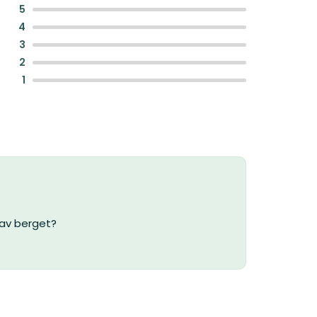
:
5
:
4
:
3
:
2
:
1
av berget?