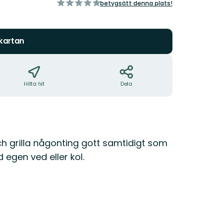
av
betygsätt denna plats!
5
stjärnor
 kartan
Hitta hit
Dela
h grilla någonting gott samtidigt som
 egen ved eller kol.