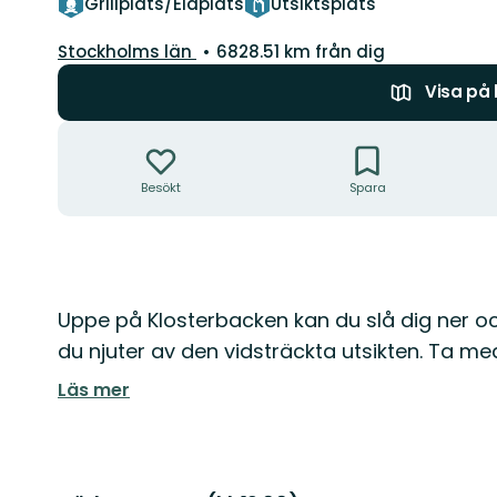
Grillplats/Eldplats
Utsiktsplats
Län:
Stockholms län
6828.51 km från dig
Visa på
Åtgärder
Besökt
Spara
Beskrivning
Uppe på Klosterbacken kan du slå dig ner oc
du njuter av den vidsträckta utsikten. Ta med
Läs mer