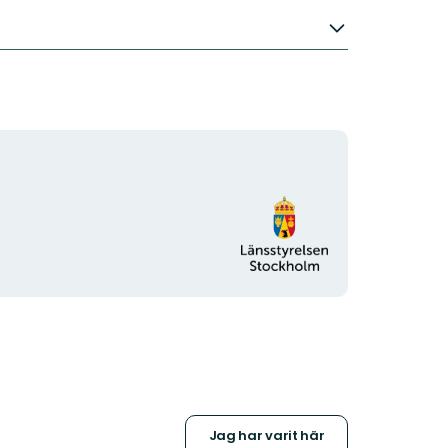
Organisationens
logotyp
Jag har varit här