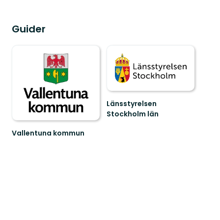
Guider
Länsstyrelsen
Stockholm län
Guide
till
Vallentuna kommun
naturreservat
Välkommen
och
till
nationalparker
Vallentunas
i
natur
S...
och
kultur!