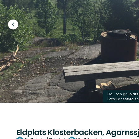
Föregående
bild
Eld- och grillplat
Foto: Länsstyrels
Eldplats Klosterbacken, Agarns