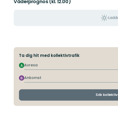
Väderprognos (kl. 12.00)
Ladda
Ta dig hit med kollektivtrafik
Avresa
A
Ankomst
B
Sök kollektiv