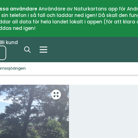
issa användare
Användare av Naturkartans app för Andr
n telefon i så fall och laddar ned igen! Då skall den fun
 all data för hela landet lokalt i appen (för att klara of
addas ned igen!
Bli kund
arnssjöängen
Gå
till
helskärmsläge