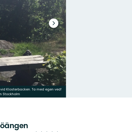
Nästa
bildspel
s vid Klosterbacken. Ta med egen ved!
en Stockholm
sjöängen