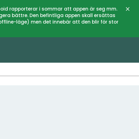
oid rapporterar i sommar att appen är seg mm.
Stän
gera bättre. Den befintliga appen skall ersättas
fline-läge) men det innebär att den blir för stor