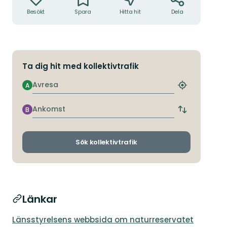
Besökt
Spara
Hitta hit
Dela
Ta dig hit med kollektivtrafik
Avresa
A
Hitta
närmaste
hållplats
Ankomst
B
Byt
avgångs-
och
ankomsthållp
Sök kollektivtrafik
Länkar
Länsstyrelsens webbsida om naturreservatet