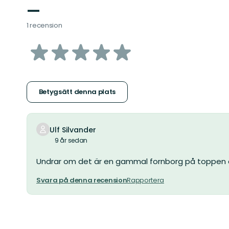
—
1 recension
av
5
stjärnor
Betygsätt denna plats
Ulf Silvander
9 år sedan
Undrar om det är en gammal fornborg på toppen 
Svara på denna recension
Rapportera