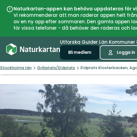
Naturkartan-appen kan behöva uppdateras för v
Vi rekommenderar att man raderar appen helt från si
av en ny app efter sommaren. Den gamla appen laddar
för vissa telefoner - då behöver den raderas och l
Utforska
Guider
Län
Kommuner
Bli medlem
Logga in
Stockholms län
Grillplats/Eldplats
Eldplats Klosterbacken, Ag