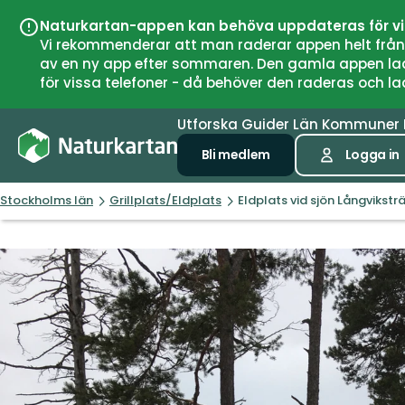
Naturkartan-appen kan behöva uppdateras för v
Vi rekommenderar att man raderar appen helt från si
av en ny app efter sommaren. Den gamla appen laddar
för vissa telefoner - då behöver den raderas och l
Utforska
Guider
Län
Kommuner
Bli medlem
Logga in
Stockholms län
Grillplats/Eldplats
Eldplats vid sjön Långvikstr