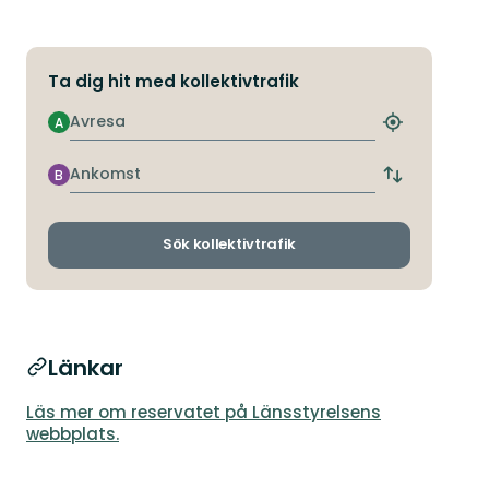
Ta dig hit med kollektivtrafik
Avresa
A
Hitta
närmaste
hållplats
Ankomst
B
Byt
avgångs-
och
ankomsthållp
Sök kollektivtrafik
Länkar
Läs mer om reservatet på Länsstyrelsens
webbplats.