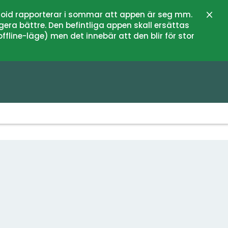
oid rapporterar i sommar att appen är seg mm.
Stän
gera bättre. Den befintliga appen skall ersättas
fline-läge) men det innebär att den blir för stor