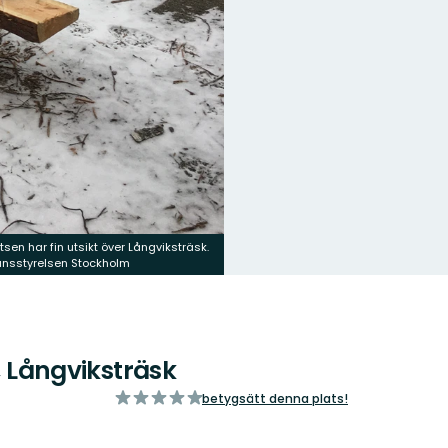
atsen har fin utsikt över Långviksträsk.
Länsstyrelsen Stockholm
, Långviksträsk
av
betygsätt denna plats!
5
stjärnor