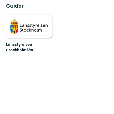
Guider
Länsstyrelsen
Stockholm län
Guide
till
naturreservat
och
nationalparker
i
S...