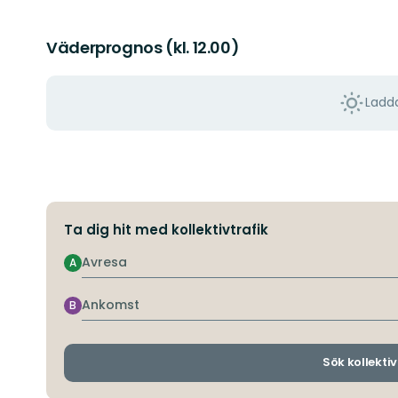
Väderprognos (kl. 12.00)
Ladda
Ta dig hit med kollektivtrafik
Avresa
A
Ankomst
B
Sök kollektiv