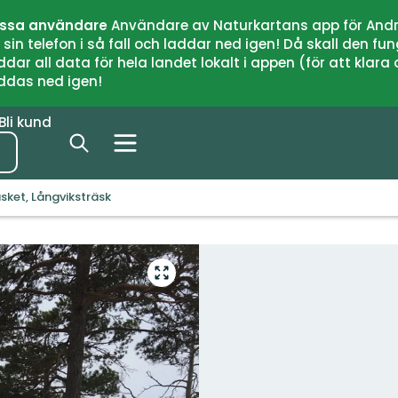
issa användare
Användare av Naturkartans app för Andr
n telefon i så fall och laddar ned igen! Då skall den fun
 all data för hela landet lokalt i appen (för att klara of
addas ned igen!
Bli kund
äsket, Långviksträsk
Gå
till
helskärmsläge