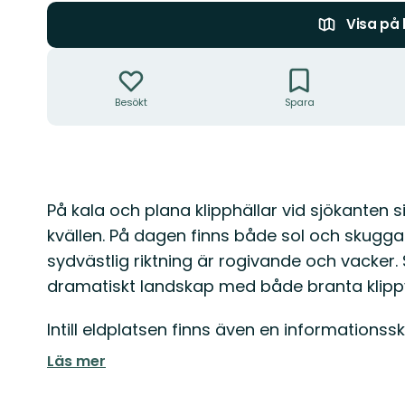
Visa på
Åtgärder
Besökt
Spara
Beskrivning
På kala och plana klipphällar vid sjökanten 
kvällen. På dagen finns både sol och skugga 
sydvästlig riktning är rogivande och vacker. S
dramatiskt landskap med både branta klipp
Intill eldplatsen finns även en informations
Läs mer