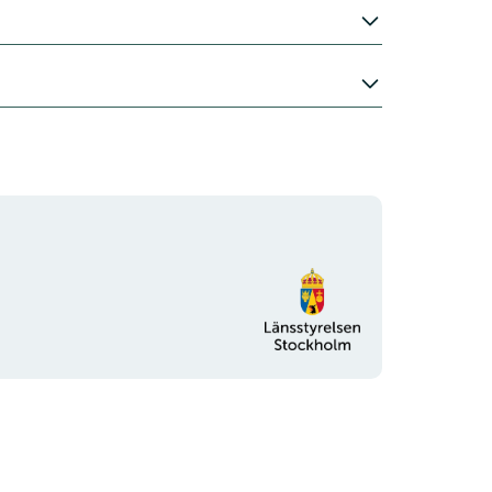
Organisationens
logotyp