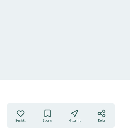
Åtgärder
Besökt
Spara
Hitta hit
Dela