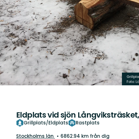
Grillpl
Foto: 
Eldplats vid sjön Långviksträsket
Grillplats/Eldplats
Rastplats
Län:
Stockholms län
6862.94 km från dig