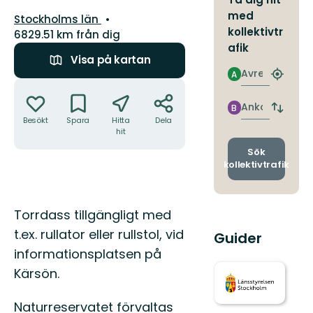
med
Län:
Stockholms län
kollektivtr
6829.51 km från dig
afik
Visa på kartan
Avresa
A
Hitta
Åtgärder
närmas
hållpla
Ankomst
B
Byt
Besökt
Spara
Hitta
Dela
avgång
hit
och
ankomst
Sök
kollektivtrafik
Beskrivning
Torrdass tillgängligt med
t.ex. rullator eller rullstol, vid
Guider
informationsplatsen på
Kärsön.
Naturreservatet förvaltas