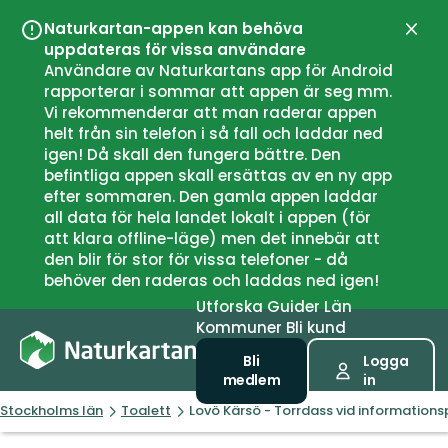
Naturkartan-appen kan behöva
Stän
uppdateras för vissa användare
Användare av Naturkartans app för Android
rapporterar i sommar att appen är seg mm.
Vi rekommenderar att man raderar appen
helt från sin telefon i så fall och laddar ned
igen! Då skall den fungera bättre. Den
befintliga appen skall ersättas av en ny app
efter sommaren. Den gamla appen laddar
all data för hela landet lokalt i appen (för
att klara offline-läge) men det innebär att
den blir för stor för vissa telefoner - då
behöver den raderas och laddas ned igen!
Utforska
Guider
Län
Kommuner
Bli kund
Bli
Logga
medlem
in
Stockholms län
Toalett
Lovö Kärsö - Torrdass vid informations