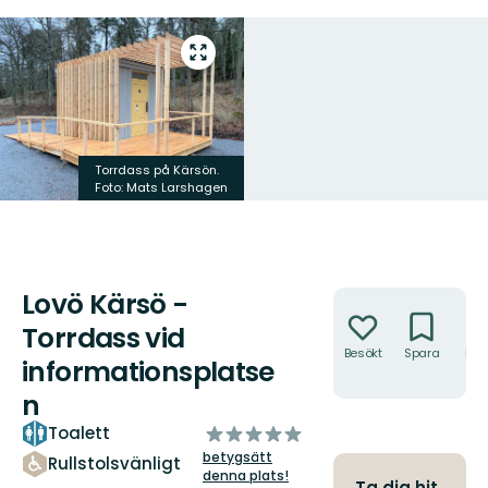
Gå
till
helskärmsläge
Torrdass på Kärsön.
Foto: Mats Larshagen
Lovö Kärsö -
Åtgärder
Torrdass vid
Besökt
Spara
Hitt
informationsplatse
hit
n
av
Toalett
5
betygsätt
Rullstolsvänligt
stjärnor
denna plats!
Ta dig hit