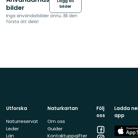
Lägg till
bilder
bilder
Inga användarbilder ännu. Bli den
första att dela!
Utforska
Naturkartan
Följ
Ladda ner
oss
app
Naturreservat
Om oss
Facebook
App
Leder
Guider
Store
Län
Kontaktuppgifter
Instagram