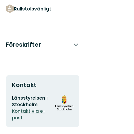
Rullstolsvänligt
Föreskrifter
Kontakt
E-
Organisationens
Länsstyrelsen i
postadress
logotyp
Stockholm
Kontakt via e-
post