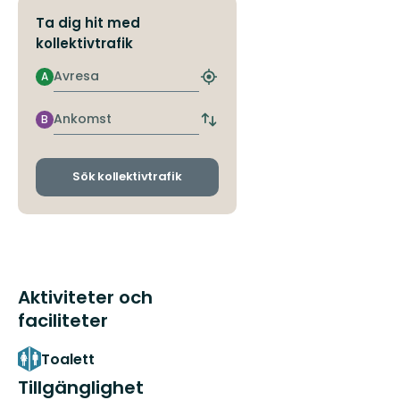
Ta dig hit med
kollektivtrafik
Avresa
A
Hitta
närmaste
hållplats
Ankomst
B
Byt
avgångs-
och
ankomsthållplatser
Sök kollektivtrafik
Aktiviteter och
faciliteter
Toalett
Tillgänglighet