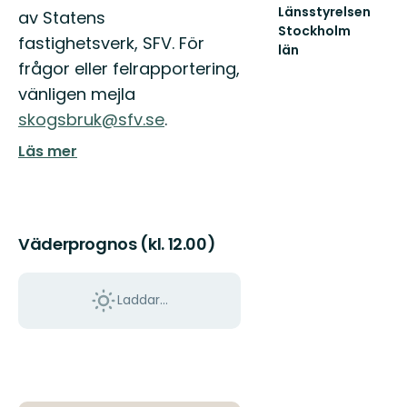
Länsstyrelsen
av Statens
Stockholm
fastighetsverk, SFV. För
län
frågor eller felrapportering,
Guide
till
vänligen mejla
naturreservat
skogsbruk@sfv.se
.
och
nationalparker
Läs mer
i
S...
Väderprognos (kl. 12.00)
Laddar...