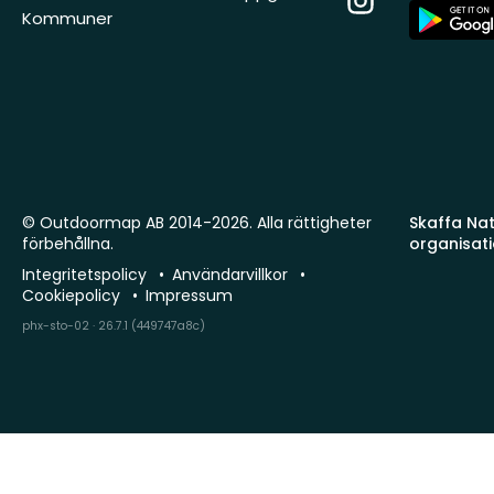
App
Kommuner
Store
© Outdoormap AB 2014-2026. Alla rättigheter
Skaffa Natu
förbehållna.
organisat
Integritetspolicy
Användarvillkor
Cookiepolicy
Impressum
phx-sto-02 · 26.7.1 (449747a8c)