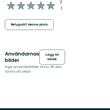
av
:
2
:
1
5
stjärnor
Betygsätt denna plats
Användarnas
Lägg till
bilder
bilder
Inga användarbilder ännu. Bli den
första att dela!