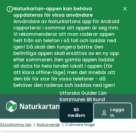
Naturkartan-appen kan behöva
Stän
uppdateras för vissa användare
Användare av Naturkartans app för Android
rapporterar i sommar att appen är seg mm.
Vi rekommenderar att man raderar appen
helt från sin telefon i så fall och laddar ned
igen! Då skall den fungera bättre. Den
befintliga appen skall ersättas av en ny app
efter sommaren. Den gamla appen laddar
all data för hela landet lokalt i appen (för
att klara offline-läge) men det innebär att
den blir för stor för vissa telefoner - då
behöver den raderas och laddas ned igen!
Utforska
Guider
Län
Kommuner
Bli kund
Bli
Logga
medlem
in
Stockholms län
Naturvärde
Calmare Hage