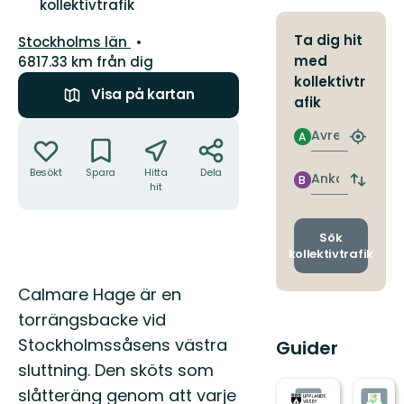
kollektivtrafik
Län:
Ta dig hit
Stockholms län
med
6817.33 km från dig
kollektivtr
Visa på kartan
afik
Åtgärder
Avresa
A
Hitta
närmas
Besökt
Spara
Hitta
Dela
hållpla
Ankomst
B
Byt
hit
avgång
och
ankomst
Sök
kollektivtrafik
Beskrivning
Calmare Hage är en
torrängsbacke vid
Stockholmssåsens västra
Guider
sluttning. Den sköts som
slåtteräng genom att varje