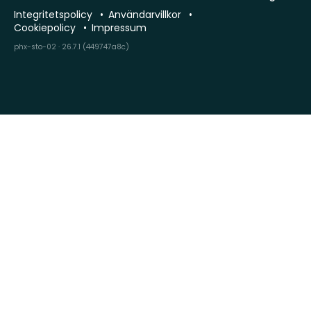
Integritetspolicy
Användarvillkor
Cookiepolicy
Impressum
phx-sto-02 · 26.7.1 (449747a8c)