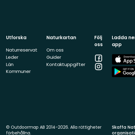
Utforska
Naturkartan
Följ
Ladda ner
oss
app
Naturreservat
Om oss
Facebook
App
Leder
Guider
Store
Län
Kontaktuppgifter
Instagram
App
Kommuner
Store
© Outdoormap AB 2014-2026. Alla rättigheter
Skaffa Natu
förbehållna.
organisat