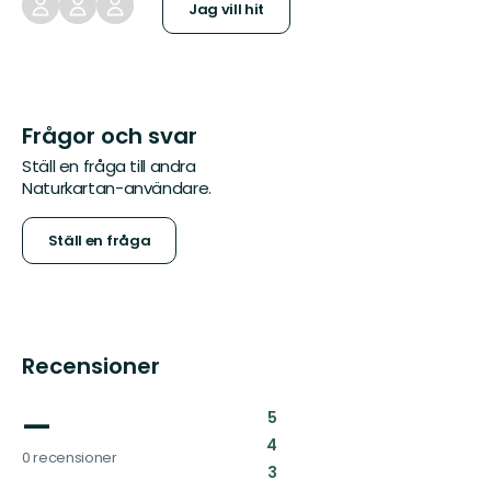
Jag vill hit
Frågor och svar
Ställ en fråga till andra
Naturkartan-användare.
Ställ en fråga
Recensioner
—
:
5
:
4
0 recensioner
:
3