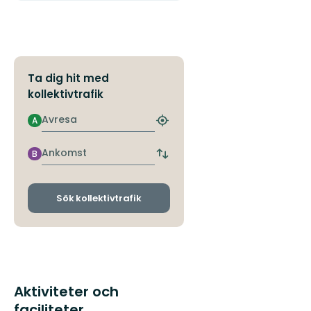
Ta dig hit med
kollektivtrafik
Avresa
A
Hitta
närmaste
hållplats
Ankomst
B
Byt
avgångs-
och
ankomsthållplatser
Sök kollektivtrafik
Aktiviteter och
faciliteter