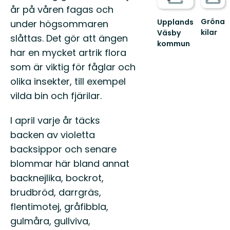
år på våren fagas och
Gröna
Upplands
under högsommaren
kilar
Väsby
slåttas. Det gör att ängen
Guide
kommun
till
har en mycket artrik flora
Välkommen
naturen
till
som är viktig för fåglar och
i
Upplands
olika insekter, till exempel
Stockho
Väsbys
gröna
natur!
vilda bin och fjärilar.
kilar:
Här
An...
finns...
I april varje år täcks
backen av violetta
backsippor och senare
blommar här bland annat
backnejlika, bockrot,
brudbröd, darrgräs,
flentimotej, gråfibbla,
gulmåra, gullviva,