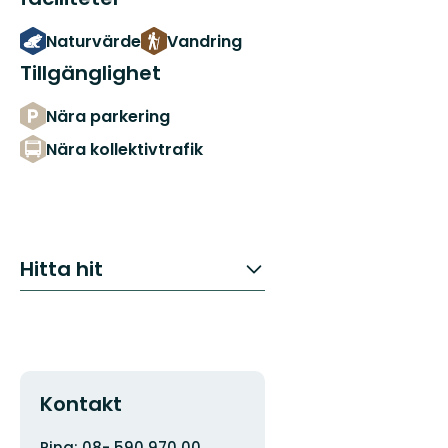
Naturvärde
Vandring
Tillgänglighet
Nära parkering
Nära kollektivtrafik
Hitta hit
Kontakt
Adress
Organisationens
Ring: 08- 590 970 00