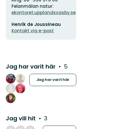
logotyp
Felanmälan natur:
ekontoret.upplandsvasby.se
E-
Henrik de Joussineau
postadress
Kontakt via e-post
Jag har varit här
5
Jag har varit här
Jag vill hit
3