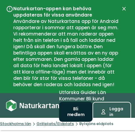
Naturkartan-appen kan behöva
Stän
uppdateras för vissa användare
Användare av Naturkartans app för Android
rapporterar i sommar att appen är seg mm.
Vi rekommenderar att man raderar appen
helt från sin telefon i så fall och laddar ned
igen! Då skall den fungera bättre. Den
befintliga appen skall ersättas av en ny app
efter sommaren. Den gamla appen laddar
all data för hela landet lokalt i appen (för
att klara offline-läge) men det innebär att
den blir för stor för vissa telefoner - då
behöver den raderas och laddas ned igen!
Utforska
Guider
Län
Kommuner
Bli kund
Bli
Logga
medlem
in
Stockholms län
Grillplats/Eldplats
Bylsjöns eldplats