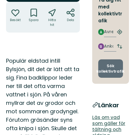
Åtgärder
med
kollektivtr
Besökt
Spara
Hitta
Dela
afik
hit
Avresa
A
Hitta
närmas
hållpla
Ankomst
B
Byt
avgång
Beskrivning
och
Populär eldstad intill
ankomst
Sök
Bylsjön, dit det är lätt att ta
kollektivtrafik
sig. Fina badklippor leder
ner till det ofta varma
vattnet i sjön. På våren
myllrar det av grodor och
Länkar
mot sommaren grodyngel.
Läs om vad
Förutom gräsänder syns
som gäller för
ofta knipa i sjön. Skulle det
tältning och