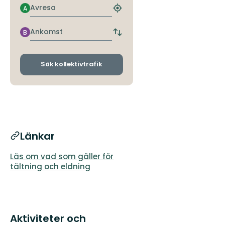
Avresa
A
Hitta
närmaste
hållplats
Ankomst
B
Byt
avgångs-
och
ankomsthållplatser
Sök kollektivtrafik
Länkar
Läs om vad som gäller för
tältning och eldning
Aktiviteter och