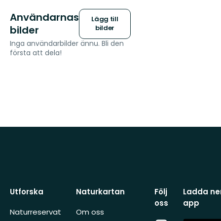
Användarnas
Lägg till
bilder
bilder
Inga användarbilder ännu. Bli den
första att dela!
Utforska
Naturkartan
Följ
Ladda ner
oss
app
Naturreservat
Om oss