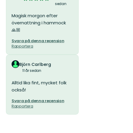
sedan
av
5
Magisk morgon efter
stjärnor
övernattning i hammock
🙏🏼
Svara på denna recension
Rapportera
Björn Carlberg
11 år sedan
Alltid lika fint, mycket folk
också!
Svara på denna recension
Rapportera