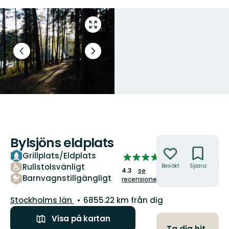
Gå
till
helskärmsläge
Föregående
Nästa
bild
bildspel
Bylsjöns eldplats
Åtgärder
Grillplats/Eldplats
4.2624777183600715
Rullstolsvänligt
Besökt
Spara
Hitt
av
4.3
se
hit
5
Barnvagnstillgängligt
recensioner
stjärnor
Län:
Stockholms län
6855.22 km från dig
Visa på kartan
Ta dig hit