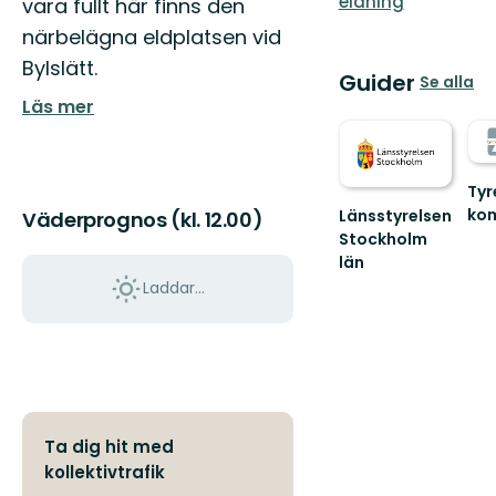
eldning
vara fullt här finns den
närbelägna eldplatsen vid
Bylslätt.
Guider
Se alla
Läs mer
Tyr
ko
Länsstyrelsen
Väderprognos (kl. 12.00)
Väl
Stockholm
ut
län
i
Guide
Laddar...
Tyr
till
natu
naturreservat
och
nationalparker
i
S...
Ta dig hit med
kollektivtrafik