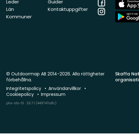
Facebook
App
Leder
Guider
Store
Län
Kontaktuppgifter
Instagram
App
Kommuner
Store
© Outdoormap AB 2014-2026. Alla rättigheter
Skaffa Natu
förbehållna.
organisat
Integritetspolicy
Användarvillkor
Cookiepolicy
Impressum
phx-sto-01 · 26.7.1 (449747a8c)