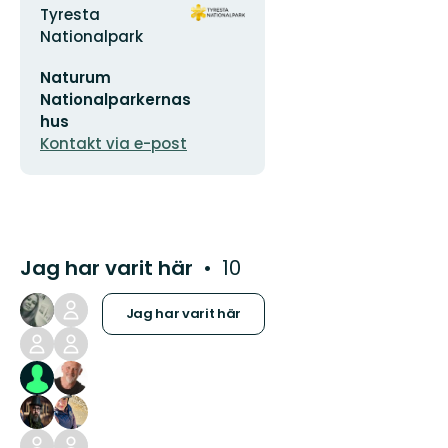
Adress
Organisationens
Tyresta
logotyp
Nationalpark
E-
Naturum
postadress
Nationalparkernas
hus
Kontakt via e-post
Jag har varit här
10
Jag har varit här