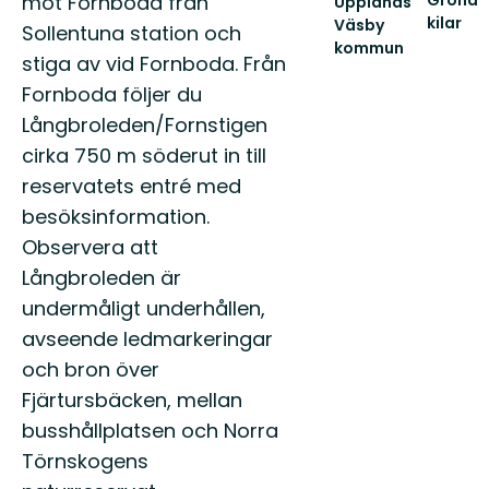
mot Fornboda från
Gröna
Upplands
kilar
Väsby
Sollentuna station och
Guide
kommun
stiga av vid Fornboda. Från
till
Välkommen
naturen
till
Fornboda följer du
i
Upplands
Långbroleden/Fornstigen
Stockho
Väsbys
gröna
natur!
cirka 750 m söderut in till
kilar:
Här
reservatets entré med
An...
finns...
besöksinformation.
Observera att
Långbroleden är
undermåligt underhållen,
avseende ledmarkeringar
och bron över
Fjärtursbäcken, mellan
busshållplatsen och Norra
Törnskogens