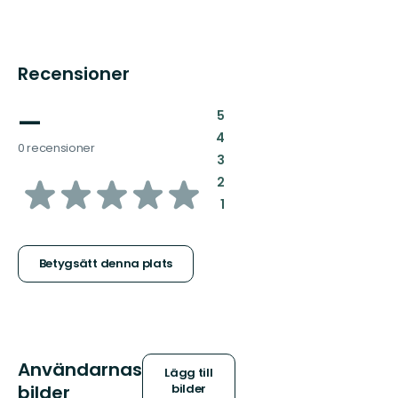
Recensioner
—
:
5
:
4
0 recensioner
:
3
av
:
2
:
1
5
stjärnor
Betygsätt denna plats
Användarnas
Lägg till
bilder
bilder