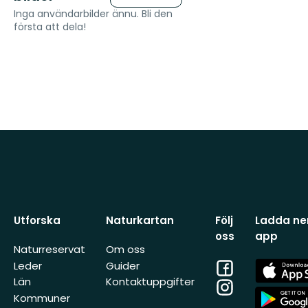
Inga användarbilder ännu. Bli den
första att dela!
Utforska
Naturkartan
Följ
Ladda ner
oss
app
Naturreservat
Om oss
Facebook
App
Leder
Guider
Store
Län
Kontaktuppgifter
Instagram
App
Kommuner
Store