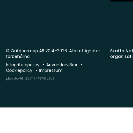
© Outdoormap AB 2014-2026. Alla rättigheter
Skaffa Natu
förbehållna.
organisat
Integritetspolicy
Användarvillkor
Cookiepolicy
Impressum
phx-sto-01 · 26.7.1 (449747a8c)