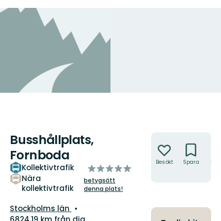
Busshållplats,
Åtgärder
Fornboda
Besökt
Spara
Hitt
Kollektivtrafik
av
hit
5
Nära
betygsätt
kollektivtrafik
stjärnor
denna plats!
Län:
Stockholms län
6824.19 km från dig