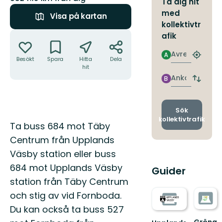
Ta dig hit
med
Visa på kartan
kollektivtr
Åtgärder
afik
Avresa
A
Hitta
Besökt
Spara
Hitta
Dela
närmas
hit
hållpla
Ankomst
B
Byt
avgång
och
ankomst
Sök
kollektivtrafik
Beskrivning
Ta buss 684 mot Täby
Centrum från Upplands
Väsby station eller buss
684 mot Upplands Väsby
Guider
station från Täby Centrum
och stig av vid Fornboda.
Du kan också ta buss 527