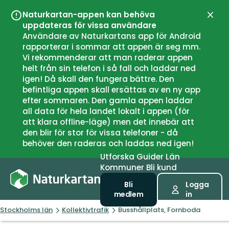
Naturkartan-appen kan behöva
Stän
uppdateras för vissa användare
Användare av Naturkartans app för Android
rapporterar i sommar att appen är seg mm.
Vi rekommenderar att man raderar appen
helt från sin telefon i så fall och laddar ned
igen! Då skall den fungera bättre. Den
befintliga appen skall ersättas av en ny app
efter sommaren. Den gamla appen laddar
all data för hela landet lokalt i appen (för
att klara offline-läge) men det innebär att
den blir för stor för vissa telefoner - då
behöver den raderas och laddas ned igen!
Utforska
Guider
Län
Kommuner
Bli kund
Bli
Logga
medlem
in
Stockholms län
Kollektivtrafik
Busshållplats, Fornboda