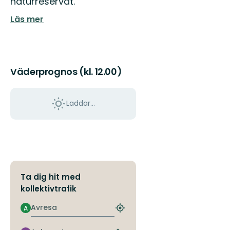
naturreservat.
Läs mer
Väderprognos (kl. 12.00)
Laddar...
Ta dig hit med
kollektivtrafik
Avresa
A
Hitta
närmaste