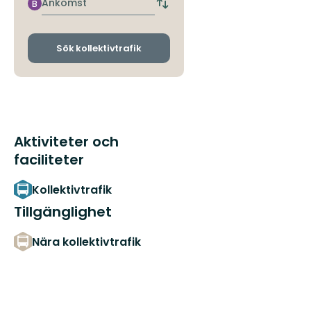
hållplats
Ankomst
B
Byt
avgångs-
och
ankomsthållplatser
Sök kollektivtrafik
Aktiviteter och
faciliteter
Kollektivtrafik
Tillgänglighet
Nära kollektivtrafik