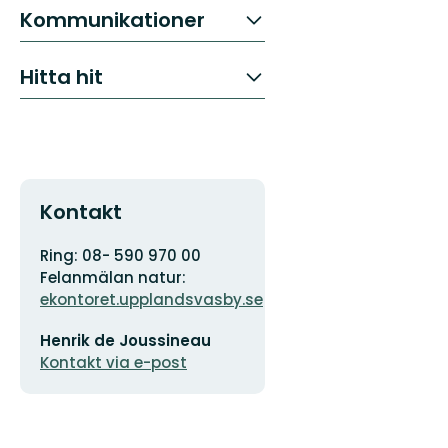
Kommunikationer
Hitta hit
Kontakt
Adress
Organisationens
Ring: 08- 590 970 00
logotyp
Felanmälan natur:
ekontoret.upplandsvasby.se
E-
Henrik de Joussineau
postadress
Kontakt via e-post