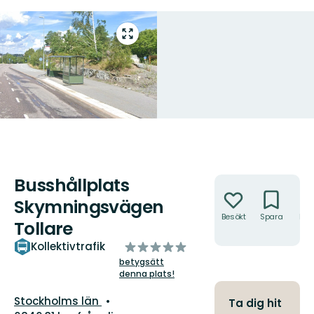
Gå
till
helskärmsläge
Busshållplats
Åtgärder
Skymningsvägen
Besökt
Spara
Hitt
Tollare
hit
av
Kollektivtrafik
5
betygsätt
denna plats!
stjärnor
Län:
Stockholms län
Ta dig hit