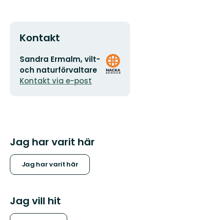
Kontakt
E-
Organisationens
Sandra Ermalm, vilt-
postadress
logotyp
och naturförvaltare
Kontakt via e-post
Jag har varit här
Jag har varit här
Jag vill hit