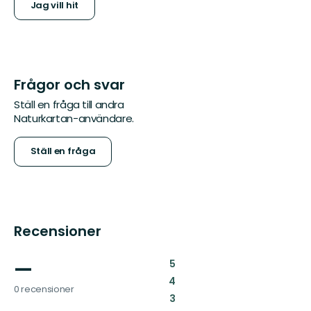
Jag vill hit
Frågor och svar
Ställ en fråga till andra
Naturkartan-användare.
Ställ en fråga
Recensioner
—
:
5
:
4
0 recensioner
:
3