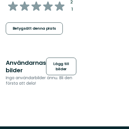
av
:
2
:
1
5
stjärnor
Betygsätt denna plats
Användarnas
Lägg till
bilder
bilder
Inga användarbilder ännu. Bli den
första att dela!