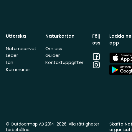
Utforska
Naturkartan
Följ
Ladda ner
oss
app
Naturreservat
Om oss
Facebook
App
Leder
Guider
Store
Län
Kontaktuppgifter
Instagram
App
Kommuner
Store
© Outdoormap AB 2014-2026. Alla rättigheter
Skaffa Natu
förbehållna.
organisat