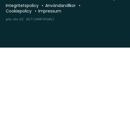
Integritetspolicy
Användarvillkor
Cookiepolicy
Impressum
phx-sto-02 · 26.7.1 (449747a8c)