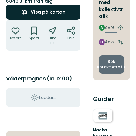
6846.31 km från dig
med
kollektivtr
Visa på kartan
afik
Åtgärder
Avresa
A
Hitta
närmas
Besökt
Spara
Hitta
Dela
hållpla
Ankomst
B
hit
Byt
avgång
och
ankomst
Sök
kollektivtrafik
Väderprognos (kl. 12.00)
Laddar...
Guider
Nacka