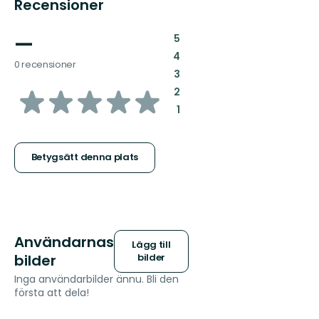
Recensioner
—
:
5
:
4
0 recensioner
:
3
av
:
2
:
1
5
stjärnor
Betygsätt denna plats
Användarnas
Lägg till
bilder
bilder
Inga användarbilder ännu. Bli den
första att dela!