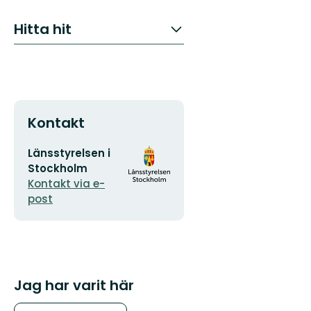
Hitta hit
Kontakt
E-
Organisationens
Länsstyrelsen i
postadress
logotyp
Stockholm
Kontakt via e-
post
Jag har varit här