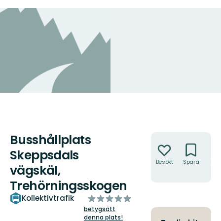
Busshållplats
Åtgärder
Skeppsdals
Besökt
Spara
Hitt
vägskäl,
hit
Trehörningsskogen
av
Kollektivtrafik
5
betygsätt
denna plats!
stjärnor