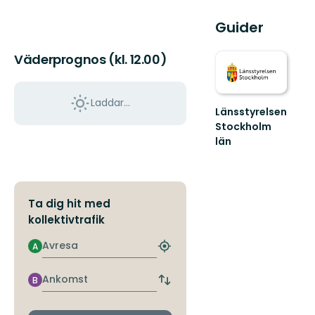
Guider
Väderprognos (kl. 12.00)
Laddar...
Länsstyrelsen
Stockholm
län
Guide
till
naturreservat
och
Ta dig hit med
nationalparker
kollektivtrafik
i
S...
Avresa
A
Hitta
närmaste
hållplats
Ankomst
B
Byt
avgångs-
och