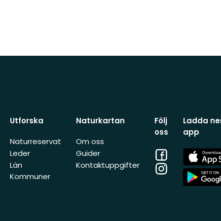
Utforska
Naturkartan
Följ
Ladda ner
oss
app
Naturreservat
Om oss
Facebook
App
Leder
Guider
Store
Län
Kontaktuppgifter
Instagram
App
Kommuner
Store