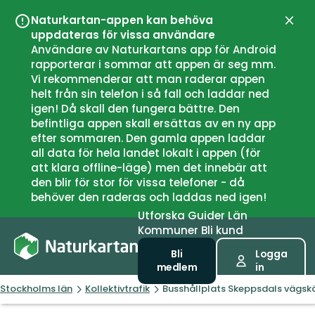
Naturkartan-appen kan behöva
Stän
uppdateras för vissa användare
Användare av Naturkartans app för Android
rapporterar i sommar att appen är seg mm.
Vi rekommenderar att man raderar appen
helt från sin telefon i så fall och laddar ned
igen! Då skall den fungera bättre. Den
befintliga appen skall ersättas av en ny app
efter sommaren. Den gamla appen laddar
all data för hela landet lokalt i appen (för
att klara offline-läge) men det innebär att
den blir för stor för vissa telefoner - då
behöver den raderas och laddas ned igen!
Utforska
Guider
Län
Kommuner
Bli kund
Bli
Logga
medlem
in
Stockholms län
Kollektivtrafik
Busshållplats Skeppsdals vägskä