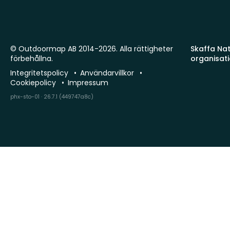
© Outdoormap AB 2014-2026. Alla rättigheter
Skaffa Natu
förbehållna.
organisat
Integritetspolicy
Användarvillkor
Cookiepolicy
Impressum
phx-sto-01 · 26.7.1 (449747a8c)