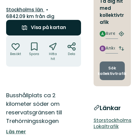
Ta dig hit
med
Län:
Stockholms län
kollektivtr
6842.09 km från dig
afik
Visa på kartan
Avresa
A
Hitta
Åtgärder
närmas
hållpla
Ankomst
B
Byt
Besökt
Spara
Hitta
Dela
avgång
hit
och
ankomst
Sök
kollektivtrafik
Beskrivning
Busshållplats ca 2
kilometer söder om
Länkar
reservatsgränsen till
Trehörningsskogen
Storstockholms
Lokaltrafik
Läs mer