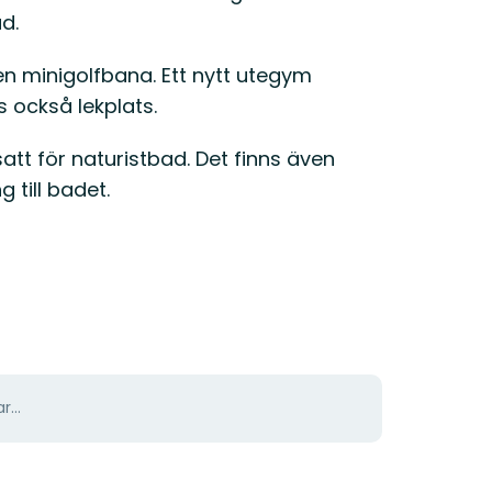
d.
r en minigolfbana. Ett nytt utegym
 också lekplats.
tt för naturistbad. Det finns även
 till badet.
r...