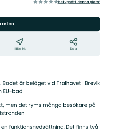
av
betygsätt denna plats!
5
stjärnor
 kartan
Hitta hit
Dela
Badet är beläget vid Trälhavet i Brevik
m EU-bad.
kt, men det ryms många besökare på
dstranden.
 en funktionsnedsättning. Det finns två