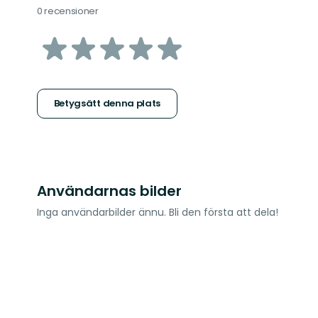
0 recensioner
av
5
stjärnor
Betygsätt denna plats
Användarnas bilder
Inga användarbilder ännu. Bli den första att dela!