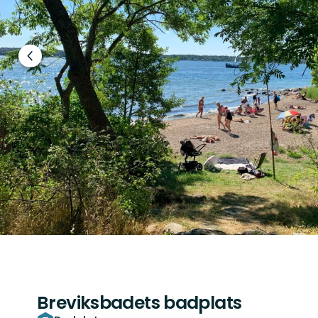
Föregående
bild
Breviksbadets badplats