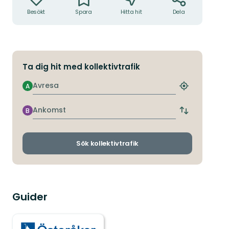
Besökt
Spara
Hitta hit
Dela
Ta dig hit med kollektivtrafik
Avresa
A
Hitta
närmaste
hållplats
Ankomst
B
Byt
avgångs-
och
ankomsthållp
Sök kollektivtrafik
Guider