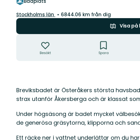
Badplats
Län:
Stockholms län
6844.06 km från dig
Visa på
Åtgärder
Besökt
Spara
Beskrivning
Breviksbadet är Österåkers största havsbad. 
strax utanför Åkersberga och är klassat so
Under högsäsong är badet mycket välbesö
de generösa gräsytorna, klipporna och san
Ett räcke ner i vattnet underlättar om du har