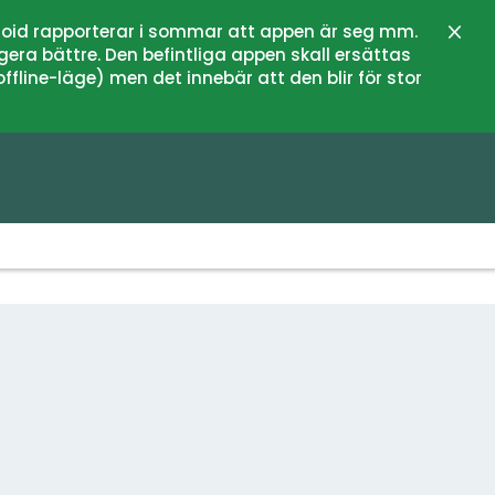
oid rapporterar i sommar att appen är seg mm.
Stän
gera bättre. Den befintliga appen skall ersättas
fline-läge) men det innebär att den blir för stor