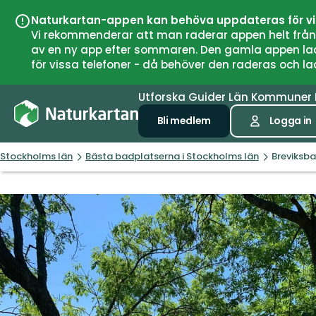
Naturkartan-appen kan behöva uppdateras för v
Vi rekommenderar att man raderar appen helt från si
av en ny app efter sommaren. Den gamla appen laddar
för vissa telefoner - då behöver den raderas och l
Utforska
Guider
Län
Kommuner
Bli medlem
Logga in
Stockholms län
Bästa badplatserna i Stockholms län
Breviksb