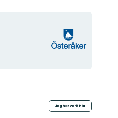
Organisationens
logotyp
Jag har varit här