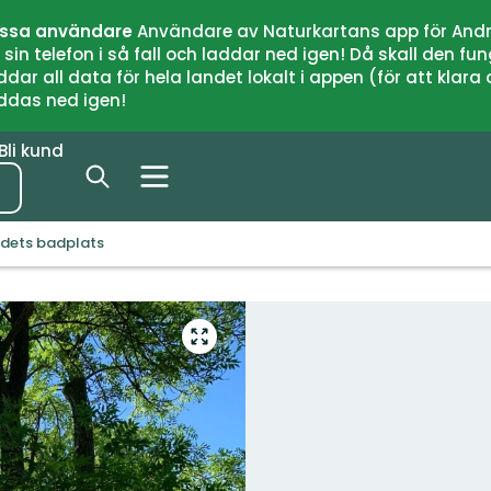
issa användare
Användare av Naturkartans app för Andr
n telefon i så fall och laddar ned igen! Då skall den fun
 all data för hela landet lokalt i appen (för att klara of
addas ned igen!
Bli kund
adets badplats
Gå
till
helskärmsläge