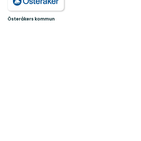
Österåkers kommun
Österåkers
fantastiska
natur,
kulturlandskap
oc...