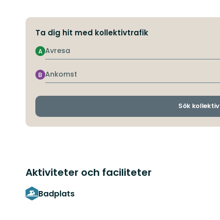
Ta dig hit med kollektivtrafik
Avresa
A
Ankomst
B
Sök kollektiv
Aktiviteter och faciliteter
Badplats