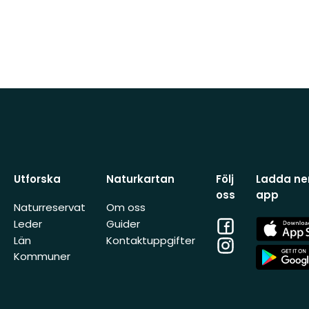
Utforska
Naturkartan
Följ
Ladda ner
oss
app
Naturreservat
Om oss
Facebook
App
Leder
Guider
Store
Län
Kontaktuppgifter
Instagram
App
Kommuner
Store