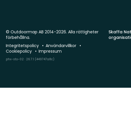
© Outdoormap AB 2014-2026. Alla rättigheter
Skaffa Natu
förbehållna.
organisat
Integritetspolicy
Användarvillkor
Cookiepolicy
Impressum
phx-sto-02 · 26.7.1 (449747a8c)