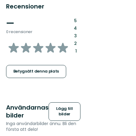
Recensioner
—
:
5
:
4
0 recensioner
:
3
av
:
2
:
1
5
stjärnor
Betygsätt denna plats
Användarnas
Lägg till
bilder
bilder
Inga användarbilder ännu. Bli den
första att dela!