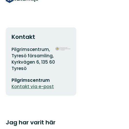
Kontakt
Adress
Organisationens
Pilgrimscentrum,
logotyp
Tyresö församling,
Kyrkvägen 6, 135 60
Tyresö
E-
Pilgrimscentrum
postadress
Kontakt via e-post
Jag har varit här