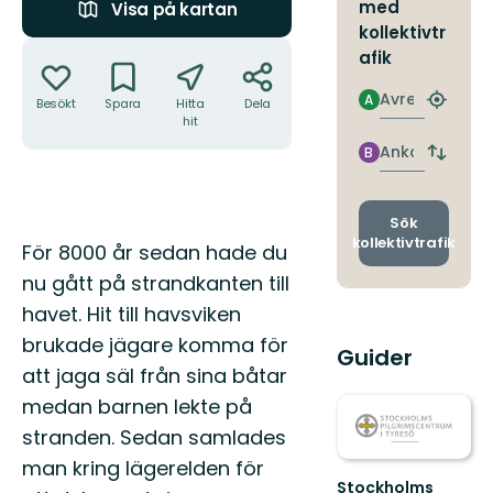
med
Visa på kartan
kollektivtr
Åtgärder
afik
Avresa
A
Besökt
Spara
Hitta
Dela
Hitta
hit
närmas
hållpla
Ankomst
B
Byt
avgång
och
ankomst
Sök
kollektivtrafik
Beskrivning
För 8000 år sedan hade du
nu gått på strandkanten till
havet. Hit till havsviken
brukade jägare komma för
Guider
att jaga säl från sina båtar
medan barnen lekte på
stranden. Sedan samlades
man kring lägerelden för
Stockholms