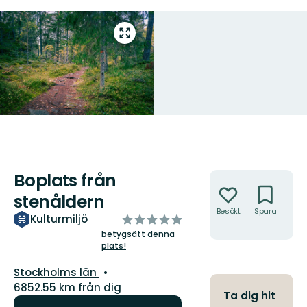
Gå
till
helskärmsläge
Boplats från
Åtgärder
stenåldern
Besökt
Spara
Hitt
av
Kulturmiljö
hit
5
betygsätt denna
plats!
stjärnor
Län:
Stockholms län
6852.55 km från dig
Ta dig hit