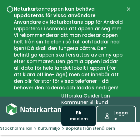
Naturkartan-appen kan behöva
Stän
uppdateras för vissa användare
Användare av Naturkartans app för Android
rapporterar i sommar att appen är seg mm.
Vi rekommenderar att man raderar appen
helt från sin telefon i så fall och laddar ned
igen! Då skall den fungera bättre. Den
befintliga appen skall ersättas av en ny app
efter sommaren. Den gamla appen laddar
all data för hela landet lokalt i appen (för
att klara offline-läge) men det innebär att
den blir för stor för vissa telefoner - då
behöver den raderas och laddas ned igen!
Utforska
Guider
Län
Kommuner
Bli kund
Bli
Logga
medlem
in
Stockholms län
Kulturmiljö
Boplats från stenåldern