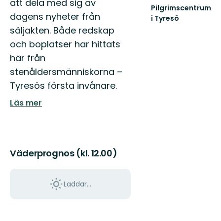
att dela med sig av
Pilgrimscentrum
dagens nyheter från
i Tyresö
Slå
säljakten. Både redskap
följe
och boplatser har hittats
en
bit
här från
på
stenåldersmänniskorna –
vägen
Tyresös första invånare.
Läs mer
Väderprognos (kl. 12.00)
Laddar...