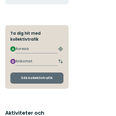
Ta dig hit med
kollektivtrafik
Avresa
A
Hitta
närmaste
hållplats
Ankomst
B
Byt
avgångs-
och
ankomsthållplatser
Sök kollektivtrafik
Aktiviteter och