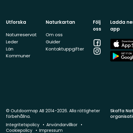
Utforska
Naturkartan
Följ
Ladda ner
oss
app
Naturreservat
Om oss
Facebook
App
Leder
Guider
Store
Län
Kontaktuppgifter
Instagram
App
Kommuner
Store
© Outdoormap AB 2014-2026. Alla rättigheter
Skaffa Natu
förbehållna.
organisat
Integritetspolicy
Användarvillkor
Cookiepolicy
Impressum