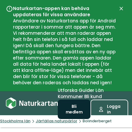
Naturkartan-appen kan behöva
Stän
uppdateras för vissa användare
Användare av Naturkartans app för Android
rapporterar i sommar att appen är seg mm.
Vi rekommenderar att man raderar appen
helt från sin telefon i så fall och laddar ned
igen! Då skall den fungera bättre. Den
befintliga appen skall ersättas av en ny app
efter sommaren. Den gamla appen laddar
all data för hela landet lokalt i appen (för
att klara offline-läge) men det innebär att
den blir för stor för vissa telefoner - då
behöver den raderas och laddas ned igen!
Utforska
Guider
Län
Kommuner
Bli kund
Bli
Logga
medlem
in
Stockholms län
Järfällas naturpärlor
Bolinderberget