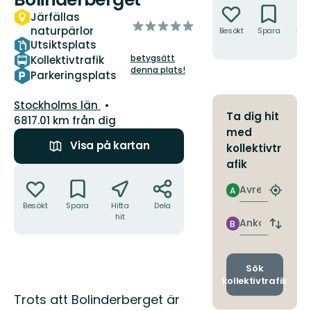
Järfällas
av
naturpärlor
Besökt
Spara
Hitt
5
hit
Utsiktsplats
stjärnor
betygsätt
Kollektivtrafik
denna plats!
Parkeringsplats
Län:
Stockholms län
Ta dig hit
6817.01 km från dig
med
Visa på kartan
kollektivtr
afik
Åtgärder
Avresa
A
Hitta
Besökt
Spara
Hitta
Dela
närmas
hit
hållpla
Ankomst
B
Byt
avgång
och
ankomst
Sök
kollektivtrafik
Beskrivning
Trots att Bolinderberget är