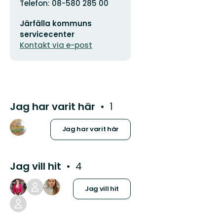
Adress
Telefon: 08-580 285 00
E-
Järfälla kommuns
postadress
servicecenter
Kontakt via e-post
Jag har varit här
1
Jag har varit här
Jag vill hit
4
Jag vill hit