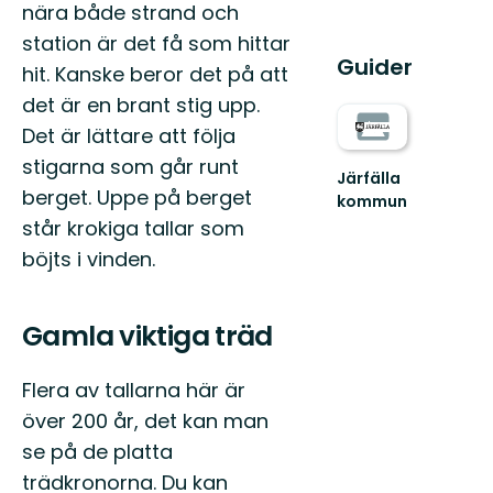
nära både strand och
station är det få som hittar
Guider
hit. Kanske beror det på att
det är en brant stig upp.
Det är lättare att följa
stigarna som går runt
Järfälla
berget. Uppe på berget
kommun
Välkommen
står krokiga tallar som
ut
böjts i vinden.
till
Järfällas
naturpärlor!
Gamla viktiga träd
Flera av tallarna här är
över 200 år, det kan man
se på de platta
trädkronorna. Du kan