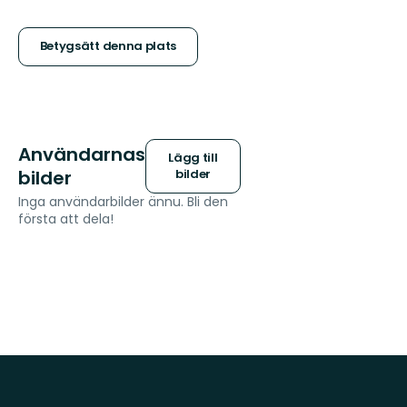
5
stjärnor
Betygsätt denna plats
Användarnas
Lägg till
bilder
bilder
Inga användarbilder ännu. Bli den
första att dela!