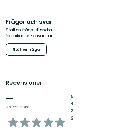
Frågor och svar
Ställ en fråga till andra
Naturkartan-användare.
Ställ en fråga
Recensioner
—
:
5
:
4
0 recensioner
:
3
av
:
2
:
1