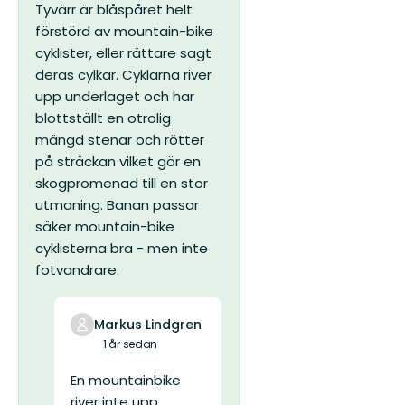
5
Tyvärr är blåspåret helt
stjärnor
förstörd av mountain-bike
cyklister, eller rättare sagt
deras cylkar. Cyklarna river
upp underlaget och har
blottställt en otrolig
mängd stenar och rötter
på sträckan vilket gör en
skogpromenad till en stor
utmaning. Banan passar
säker mountain-bike
cyklisterna bra - men inte
fotvandrare.
Markus Lindgren
1 år sedan
En mountainbike
river inte upp