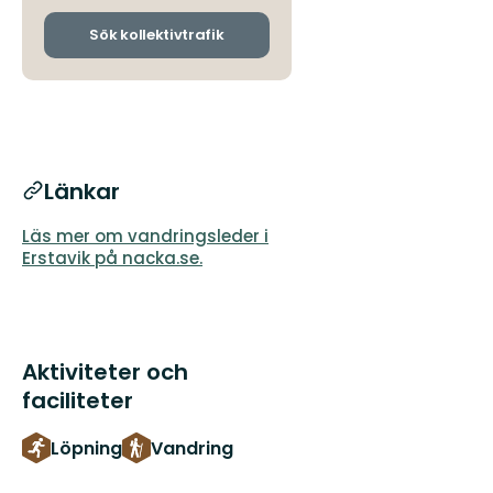
och
ankomsthållplatser
Sök kollektivtrafik
Länkar
Läs mer om vandringsleder i
Erstavik på nacka.se.
Aktiviteter och
faciliteter
Löpning
Vandring