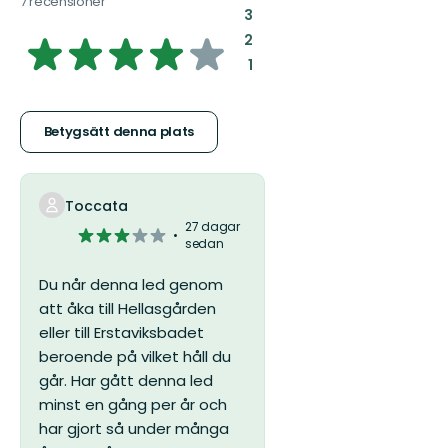
7 recensioner
:
3
3.729128178059294
:
2
:
1
av
5
Betygsätt denna plats
stjärnor
Toccata
27 dagar
3
sedan
av
5
Du når denna led genom
stjärnor
att åka till Hellasgården
eller till Erstaviksbadet
beroende på vilket håll du
går.
Har gått denna led
minst en gång per år och
har gjort så under många