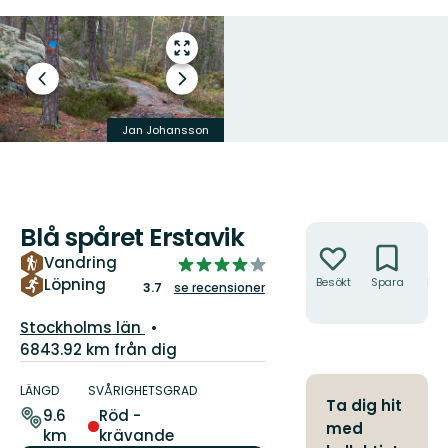
Gå
till
Föregående
Nästa
helskärmsläge
bild
bildspel
Jan Johansson
Jan Johansson
Blå spåret Erstavik
Åtgärder
Vandring
3.729128178059294
av
Löpning
Besökt
Spara
Hitt
3.7
se recensioner
hit
5
Län:
stjärnor
Stockholms län
6843.92 km från dig
Information
om
LÄNGD
SVÅRIGHETSGRAD
Ta dig hit
leden
9.6
Röd -
med
km
krävande