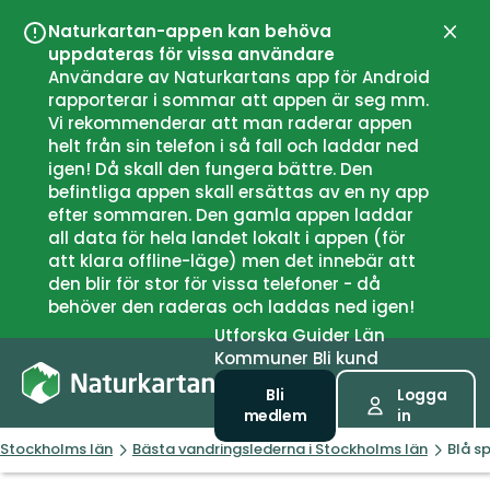
Naturkartan-appen kan behöva
Stän
uppdateras för vissa användare
Användare av Naturkartans app för Android
rapporterar i sommar att appen är seg mm.
Vi rekommenderar att man raderar appen
helt från sin telefon i så fall och laddar ned
igen! Då skall den fungera bättre. Den
befintliga appen skall ersättas av en ny app
efter sommaren. Den gamla appen laddar
all data för hela landet lokalt i appen (för
att klara offline-läge) men det innebär att
den blir för stor för vissa telefoner - då
behöver den raderas och laddas ned igen!
Utforska
Guider
Län
Kommuner
Bli kund
Bli
Logga
medlem
in
Stockholms län
Bästa vandringslederna i Stockholms län
Blå sp