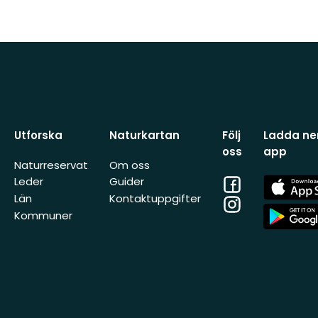
Utforska
Naturkartan
Följ
Ladda ner
oss
app
Naturreservat
Om oss
Facebook
App
Leder
Guider
Store
Län
Kontaktuppgifter
Instagram
App
Kommuner
Store