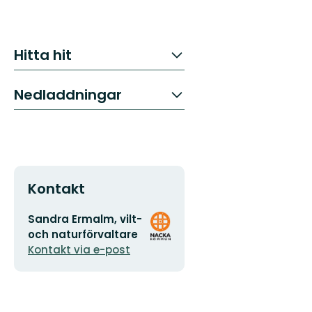
Hitta hit
Nedladdningar
Kontakt
E-
Organisationens
Sandra Ermalm, vilt-
postadress
logotyp
och naturförvaltare
Kontakt via e-post