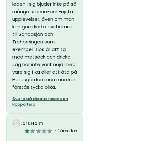
leden i sig bjuder inte på så
många stanna-och-njuta
upplevelser, även om man
kan göra korta avstickare
till Sandasjön och
Trehörningen som
exempel.
Tips är att ta
med matsäck och dricka.
Jag har inte varit nöjd med
vare sig fika eller att äta på
Hellasgården men man kan
förstås tycka olika.
Svara på denna recension
Rapportera
Lars Holm
1
1 år sedan
av