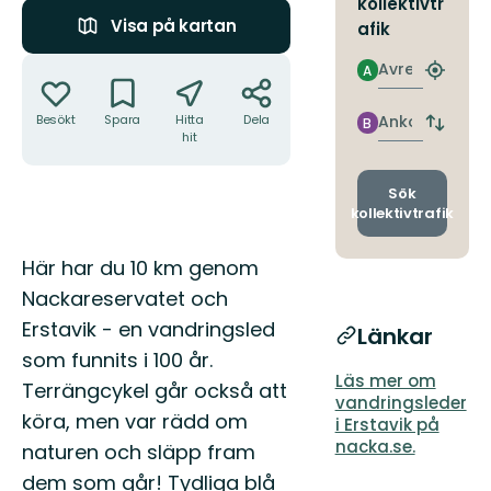
kollektivtr
Visa på kartan
afik
Åtgärder
Avresa
A
Hitta
närmas
hållpla
Ankomst
Besökt
Spara
Hitta
Dela
B
Byt
hit
avgång
och
ankomst
Sök
kollektivtrafik
Beskrivning
Här har du 10 km genom
Nackareservatet och
Erstavik - en vandringsled
Länkar
som funnits i 100 år.
Läs mer om
Terrängcykel går också att
vandringsleder
köra, men var rädd om
i Erstavik på
nacka.se.
naturen och släpp fram
dem som går! Tydliga blå