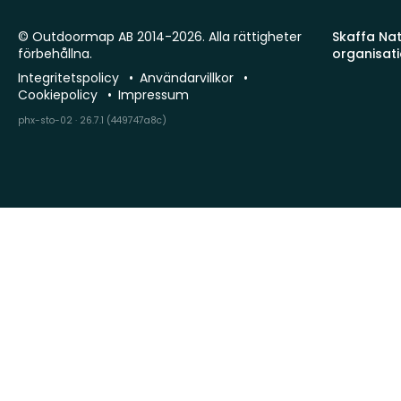
© Outdoormap AB 2014-2026. Alla rättigheter
Skaffa Natu
förbehållna.
organisat
Integritetspolicy
Användarvillkor
Cookiepolicy
Impressum
phx-sto-02 · 26.7.1 (449747a8c)