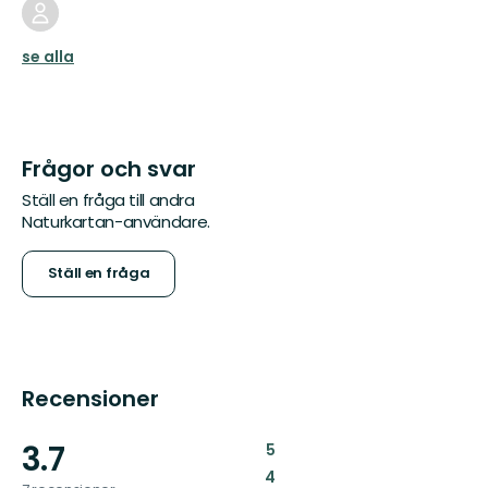
se alla
Frågor och svar
Ställ en fråga till andra
Naturkartan-användare.
Ställ en fråga
Recensioner
3.7
:
5
:
4