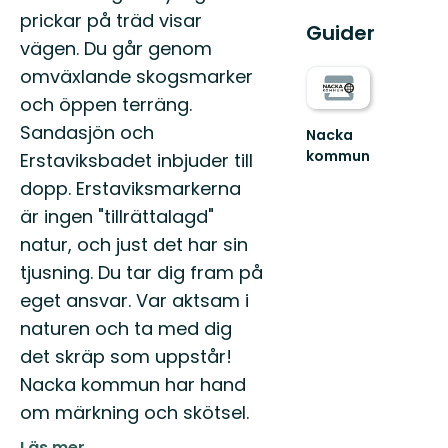
prickar på träd visar
Guider
vägen. Du går genom
omväxlande skogsmarker
och öppen terräng.
Sandasjön och
Nacka
kommun
Erstaviksbadet inbjuder till
Upptäck
dopp. Erstaviksmarkerna
Nackas
natur
är ingen "tillrättalagd"
natur, och just det har sin
tjusning. Du tar dig fram på
eget ansvar. Var aktsam i
naturen och ta med dig
det skräp som uppstår!
Nacka kommun har hand
om märkning och skötsel.
Läs mer