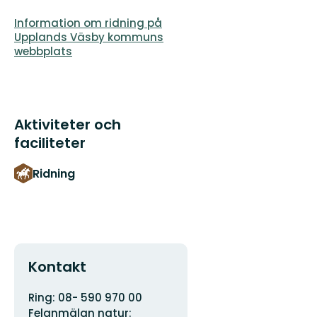
Information om ridning på
Upplands Väsby kommuns
webbplats
Aktiviteter och
faciliteter
Ridning
Kontakt
Adress
Organisationens
Ring: 08- 590 970 00
logotyp
Felanmälan natur: