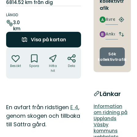
kollektivtr
6814.52 km från dig
afik
Information
om
LÄNGD
Avresa
A
leden
Hitta
3.0
närmas
km
hållpla
Ankomst
B
Byt
Visa på kartan
avgång
och
Åtgärder
ankomst
Sök
kollektivtrafik
Besökt
Spara
Hitta
Dela
hit
Länkar
Beskrivning
Information
En avfart från ridstigen
E 4
,
om ridning på
genom skogen och tillbaka
Upplands
till Sättra gård.
Väsby
kommuns
webbplats