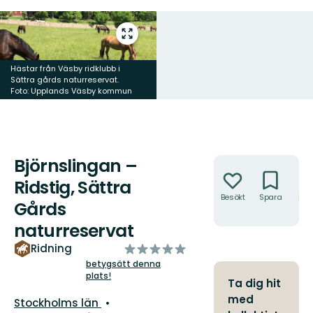
Gå
till
helskärmsläge
Hästar från Väsby ridklubb i
Sättra gårds naturreservat.
Foto: Upplands Väsby kommun
Björnslingan –
Åtgärder
Ridstig, Sättra
Besökt
Spara
Hitt
Gårds
hit
naturreservat
av
Ridning
5
betygsätt denna
plats!
stjärnor
Ta dig hit
med
Län:
Stockholms län