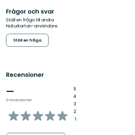
Frågor och svar
Ställ en fråga till andra
Naturkartan-användare.
Ställ en fråga
Recensioner
—
:
5
:
4
0 recensioner
:
3
av
:
2
:
1
5