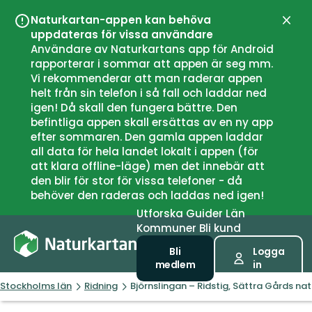
Naturkartan-appen kan behöva
Stän
uppdateras för vissa användare
Användare av Naturkartans app för Android
rapporterar i sommar att appen är seg mm.
Vi rekommenderar att man raderar appen
helt från sin telefon i så fall och laddar ned
igen! Då skall den fungera bättre. Den
befintliga appen skall ersättas av en ny app
efter sommaren. Den gamla appen laddar
all data för hela landet lokalt i appen (för
att klara offline-läge) men det innebär att
den blir för stor för vissa telefoner - då
behöver den raderas och laddas ned igen!
Utforska
Guider
Län
Kommuner
Bli kund
Bli
Logga
medlem
in
Stockholms län
Ridning
Björnslingan – Ridstig, Sättra Gårds na