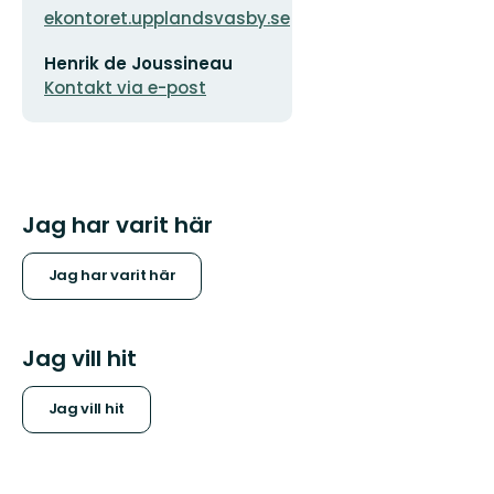
ekontoret.upplandsvasby.se
E-
Henrik de Joussineau
postadress
Kontakt via e-post
Jag har varit här
Jag har varit här
Jag vill hit
Jag vill hit