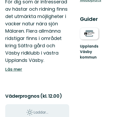
För dig som är intresserad
av hästar och ridning finns
det utmärkta möjligheter i
Guider
vacker natur nära sjön
Mälaren. Flera allmänna
ridstigar finns i området
kring Sättra gård och
Upplands
Väsby
Väsby ridklubb i västra
kommun
Upplands Väsby.
Välkommen
till
Läs mer
Upplands
Väsbys
natur!
Här
finns...
Väderprognos (kl. 12.00)
Laddar...