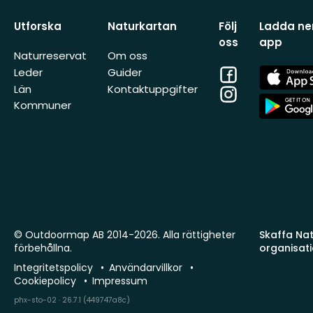
Utforska
Naturkartan
Följ
Ladda ner
oss
app
Naturreservat
Om oss
Facebook
App
Leder
Guider
Store
Län
Kontaktuppgifter
Instagram
App
Kommuner
Store
© Outdoormap AB 2014-2026. Alla rättigheter
Skaffa Natu
förbehållna.
organisat
Integritetspolicy
Användarvillkor
Cookiepolicy
Impressum
phx-sto-02 · 26.7.1 (449747a8c)