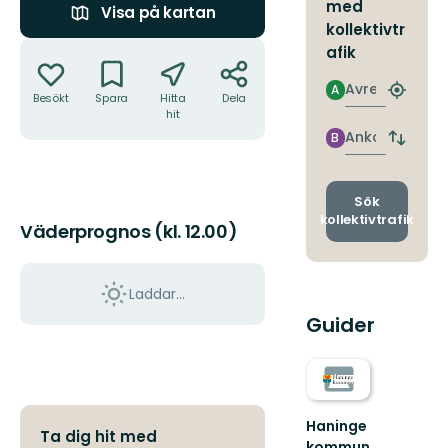
med
Visa på kartan
kollektivtr
Åtgärder
afik
Avresa
A
Hitta
Besökt
Spara
Hitta
Dela
närmas
hit
hållpla
Ankomst
B
Byt
avgång
och
ankomst
Sök
kollektivtrafik
Väderprognos (kl. 12.00)
Laddar...
Guider
Haninge
Ta dig hit med
kommun