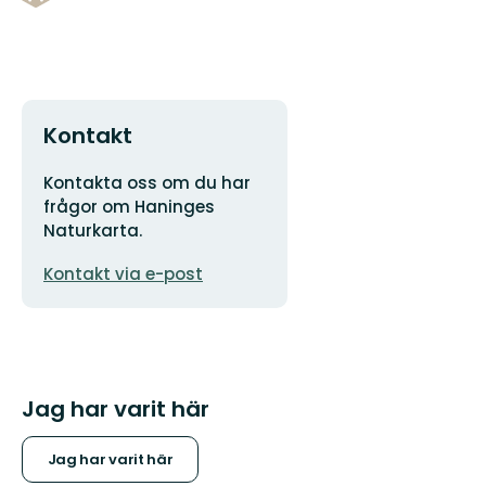
Kontakt
Adress
Kontakta oss om du har
frågor om Haninges
Naturkarta.
E-
Kontakt via e-post
postadress
Jag har varit här
Jag har varit här