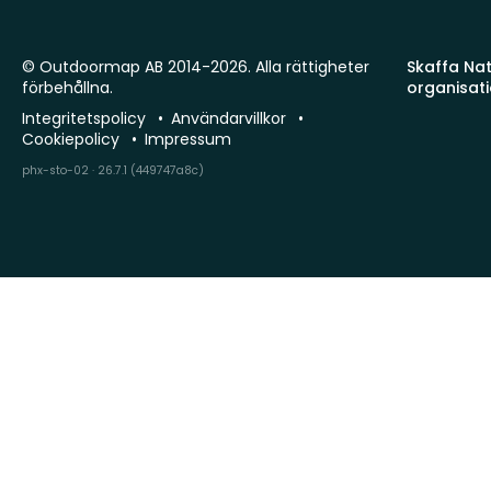
© Outdoormap AB 2014-2026. Alla rättigheter
Skaffa Natu
förbehållna.
organisat
Integritetspolicy
Användarvillkor
Cookiepolicy
Impressum
phx-sto-02 · 26.7.1 (449747a8c)