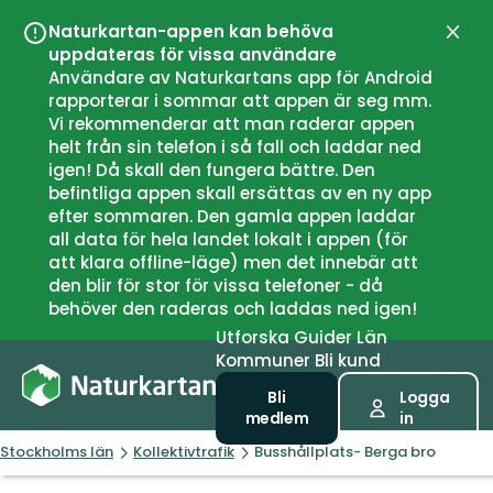
Naturkartan-appen kan behöva
Stän
uppdateras för vissa användare
Användare av Naturkartans app för Android
rapporterar i sommar att appen är seg mm.
Vi rekommenderar att man raderar appen
helt från sin telefon i så fall och laddar ned
igen! Då skall den fungera bättre. Den
befintliga appen skall ersättas av en ny app
efter sommaren. Den gamla appen laddar
all data för hela landet lokalt i appen (för
att klara offline-läge) men det innebär att
den blir för stor för vissa telefoner - då
behöver den raderas och laddas ned igen!
Utforska
Guider
Län
Kommuner
Bli kund
Bli
Logga
medlem
in
Stockholms län
Kollektivtrafik
Busshållplats- Berga bro