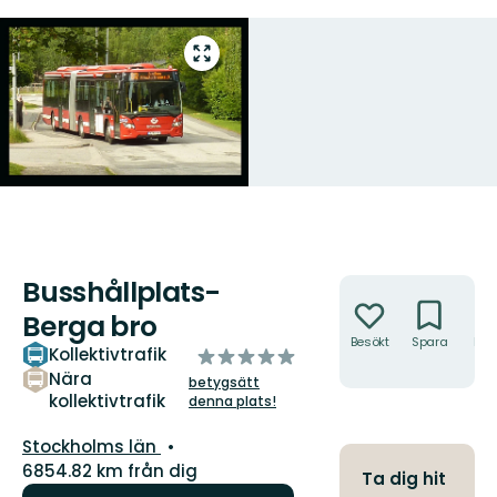
Gå
till
helskärmsläge
Busshållplats-
Åtgärder
Berga bro
Besökt
Spara
Hitt
Kollektivtrafik
av
hit
5
Nära
betygsätt
kollektivtrafik
stjärnor
denna plats!
Län:
Stockholms län
6854.82 km från dig
Ta dig hit