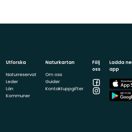
Utforska
Naturkartan
Följ
Ladda ner
oss
app
Naturreservat
Om oss
Facebook
App
Leder
Guider
Store
Län
Kontaktuppgifter
Instagram
App
Kommuner
Store