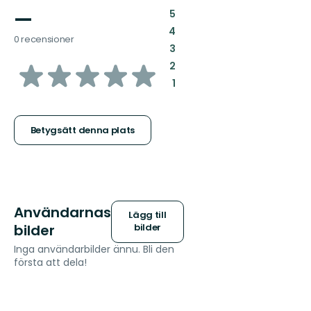
—
:
5
:
4
0 recensioner
:
3
av
:
2
:
1
5
stjärnor
Betygsätt denna plats
Användarnas
Lägg till
bilder
bilder
Inga användarbilder ännu. Bli den
första att dela!