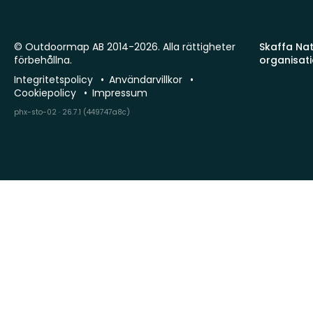
© Outdoormap AB 2014-2026. Alla rättigheter
Skaffa Natu
förbehållna.
organisat
Integritetspolicy
Användarvillkor
Cookiepolicy
Impressum
phx-sto-02 · 26.7.1 (449747a8c)