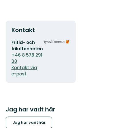
Kontakt
E-
Organisationens
Fritid- och
postadress
logotyp
friluftenheten
+46 8 578 291
00
Kontakt via
e-post
Jag har varit här
Jag har varit här