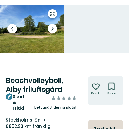
Gå
till
helskärmsläge
Föregående
Nästa
bild
bildspel
Beachvolleyboll,
Åtgärder
Alby friluftsgård
Besökt
Spara
Hitt
Sport
av
hit
&
5
betygsätt denna plats!
Fritid
stjärnor
Län:
Stockholms län
6852.93 km från dig
Ta dig hit