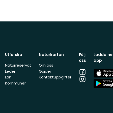
Utforska
Naturkartan
Följ
Ladda ner
oss
app
Naturreservat
Om oss
Facebook
App
Leder
Guider
Store
Län
Kontaktuppgifter
Instagram
App
Kommuner
Store