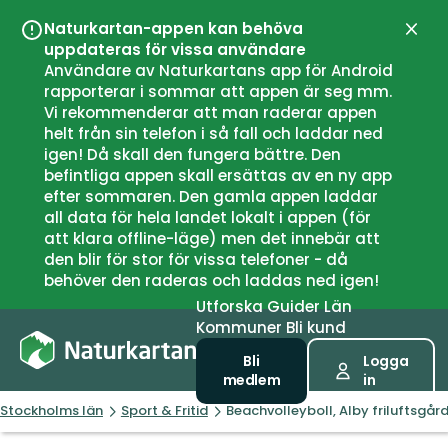
Naturkartan-appen kan behöva
Stän
uppdateras för vissa användare
Användare av Naturkartans app för Android
rapporterar i sommar att appen är seg mm.
Vi rekommenderar att man raderar appen
helt från sin telefon i så fall och laddar ned
igen! Då skall den fungera bättre. Den
befintliga appen skall ersättas av en ny app
efter sommaren. Den gamla appen laddar
all data för hela landet lokalt i appen (för
att klara offline-läge) men det innebär att
den blir för stor för vissa telefoner - då
behöver den raderas och laddas ned igen!
Utforska
Guider
Län
Kommuner
Bli kund
Bli
Logga
medlem
in
Stockholms län
Sport & Fritid
Beachvolleyboll, Alby friluftsgår