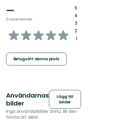
—
:
5
:
4
0 recensioner
:
3
av
:
2
:
1
5
stjärnor
Betygsätt denna plats
Användarnas
Lägg till
bilder
bilder
Inga användarbilder ännu. Bli den
första att dela!