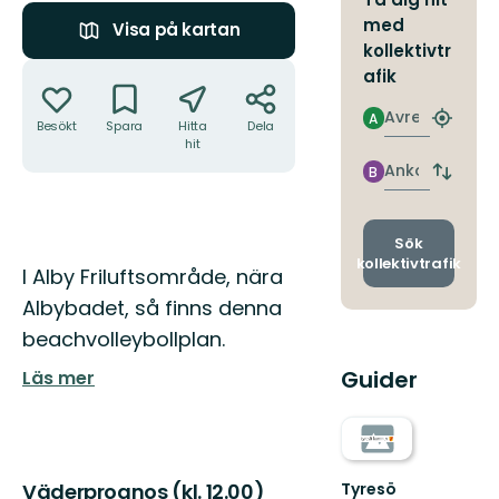
med
Visa på kartan
kollektivtr
Åtgärder
afik
Avresa
A
Hitta
Besökt
Spara
Hitta
Dela
hit
närmas
hållpla
Ankomst
B
Byt
avgång
och
ankomst
Sök
kollektivtrafik
Beskrivning
I Alby Friluftsområde, nära
Albybadet, så finns denna
beachvolleybollplan.
Guider
Läs mer
Tyresö
Väderprognos (kl. 12.00)