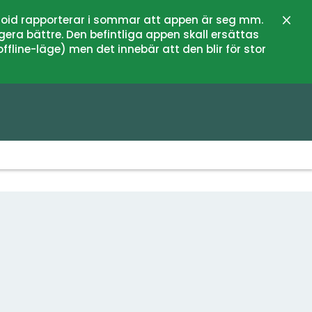
oid rapporterar i sommar att appen är seg mm.
Stän
gera bättre. Den befintliga appen skall ersättas
fline-läge) men det innebär att den blir för stor