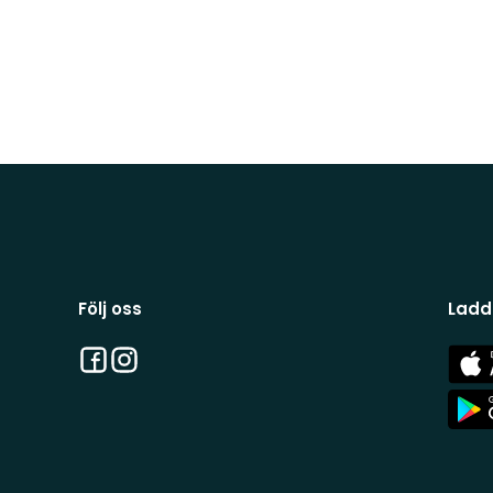
Följ oss
Ladd
Facebook
Instagram
App
Stor
App
Stor