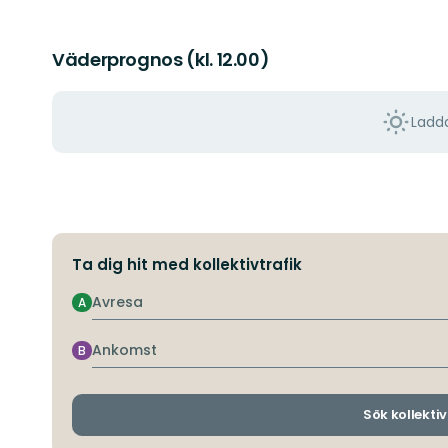
Väderprognos (kl. 12.00)
Ladda
Ta dig hit med kollektivtrafik
Avresa
A
Ankomst
B
Sök kollektiv