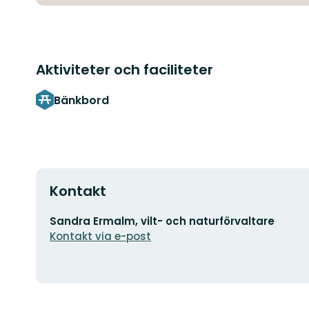
Aktiviteter och faciliteter
Bänkbord
Kontakt
E-
Sandra Ermalm, vilt- och naturförvaltare
postadress
Kontakt via e-post