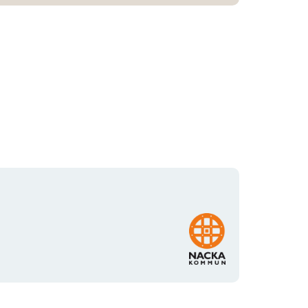
Organisationens
logotyp