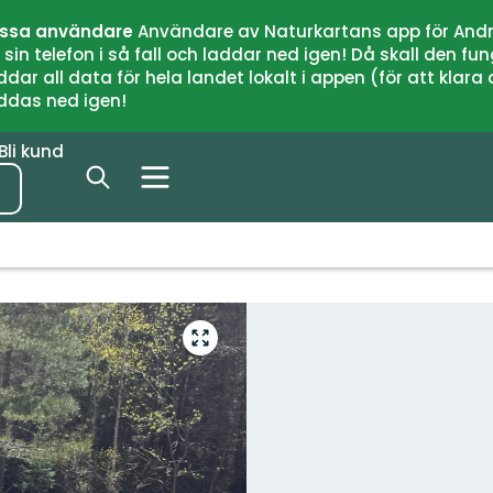
issa användare
Användare av Naturkartans app för Andr
n telefon i så fall och laddar ned igen! Då skall den fun
 all data för hela landet lokalt i appen (för att klara of
addas ned igen!
Bli kund
Gå
till
helskärmsläge