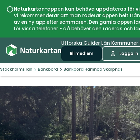
Naturkartan-appen kan behöva uppdateras för v
Vi rekommenderar att man raderar appen helt från si
av en ny app efter sommaren. Den gamla appen laddar
för vissa telefoner - då behöver den raderas och l
Utforska
Guider
Län
Kommuner
Bli medlem
Logga in
Stockholms län
Bänkbord
Bänkbord Hamnbo Skarpnäs