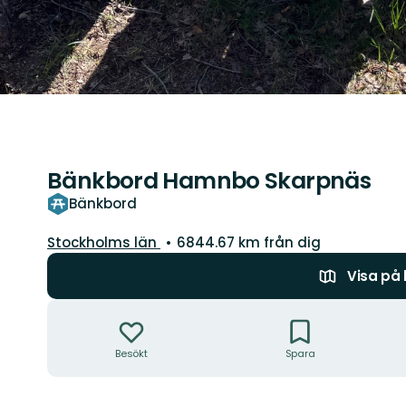
Bänkbord Hamnbo Skarpnäs
Bänkbord
Län:
Stockholms län
6844.67 km från dig
Visa på
Åtgärder
Besökt
Spara