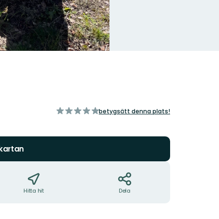
av
betygsätt denna plats!
5
stjärnor
 kartan
Hitta hit
Dela