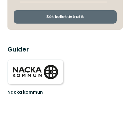
avgångs-
och
ankomsthållp
Sök kollektivtrafik
Guider
Nacka kommun
Upptäck
Nackas
natur