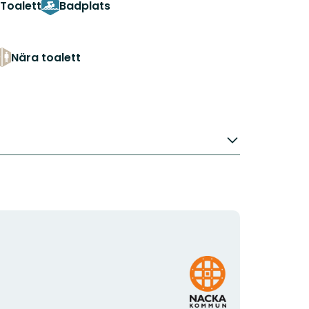
Toalett
Badplats
Nära toalett
Organisationens
logotyp