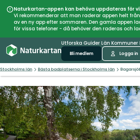
Naturkartan-appen kan behöva uppdateras för v
Vi rekommenderar att man raderar appen helt från si
av en ny app efter sommaren. Den gamla appen laddar
för vissa telefoner - då behöver den raderas och l
Utforska
Guider
Län
Kommuner
Bli medlem
Logga in
Stockholms län
Bästa badplatserna i Stockholms län
Bagarsjö