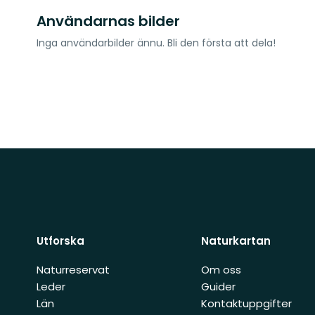
Användarnas bilder
Inga användarbilder ännu. Bli den första att dela!
Utforska
Naturkartan
Naturreservat
Om oss
Leder
Guider
Län
Kontaktuppgifter