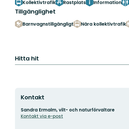
Kollektivtrafik
Rastplats
Information
Tillgänglighet
Barnvagnstillgängligt
Nära kollektivtrafik
Hitta hit
Kontakt
E-
Sandra Ermalm, vilt- och naturförvaltare
postadress
Kontakt via e-post