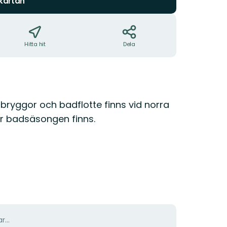
 kartan
Hitta hit
Dela
ryggor och badflotte finns vid norra
r badsäsongen finns.
r...