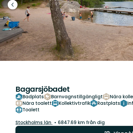
Föregående
bild
Bagarsjöbadet
Badplats
Barnvagnstillgängligt
Nära kolle
Nära toalett
Kollektivtrafik
Rastplats
In
Toalett
Län:
Stockholms län
6847.69 km från dig