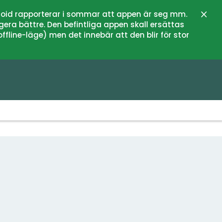
oid rapporterar i sommar att appen är seg mm.
Stän
gera bättre. Den befintliga appen skall ersättas
fline-läge) men det innebär att den blir för stor