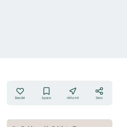
Åtgärder
Besökt
Spara
Hitta hit
Dela