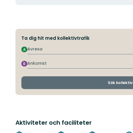
Ta dig hit med kollektivtrafik
Avresa
A
Ankomst
B
Sök kollektiv
Aktiviteter och faciliteter