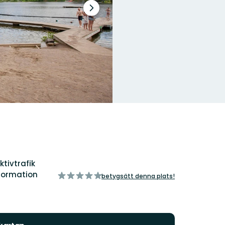
Nästa
bildspel
ktivtrafik
formation
av
betygsätt denna plats!
5
stjärnor