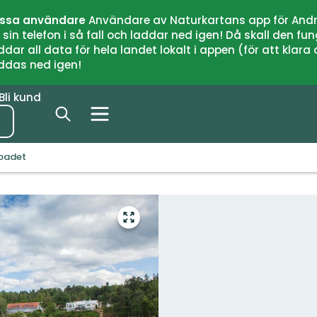
issa användare
Användare av Naturkartans app för Andr
n telefon i så fall och laddar ned igen! Då skall den fun
 all data för hela landet lokalt i appen (för att klara of
addas ned igen!
Bli kund
badet
Gå
till
helskärmsläge