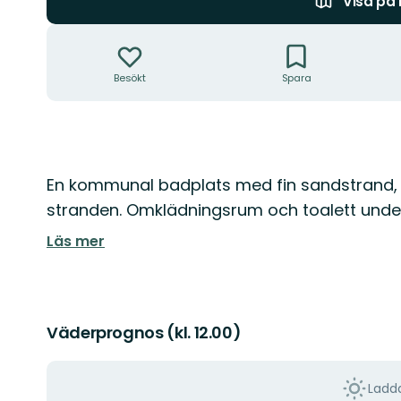
Visa på
Åtgärder
Besökt
Spara
Beskrivning
En kommunal badplats med fin sandstrand, b
stranden. Omklädningsrum och toalett unde
Läs mer
Väderprognos (kl. 12.00)
Ladda