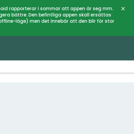
oid rapporterar i sommar att appen är seg mm.
Stän
gera bättre. Den befintliga appen skall ersättas
fline-läge) men det innebär att den blir för stor