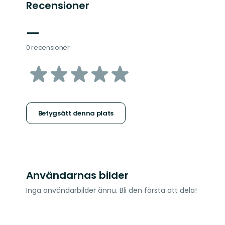
Recensioner
—
0 recensioner
av
5
stjärnor
Betygsätt denna plats
Användarnas bilder
Inga användarbilder ännu. Bli den första att dela!