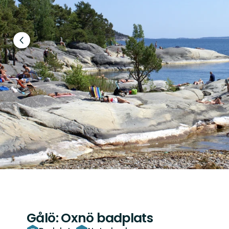
Föregående
bild
Gålö: Oxnö badplats