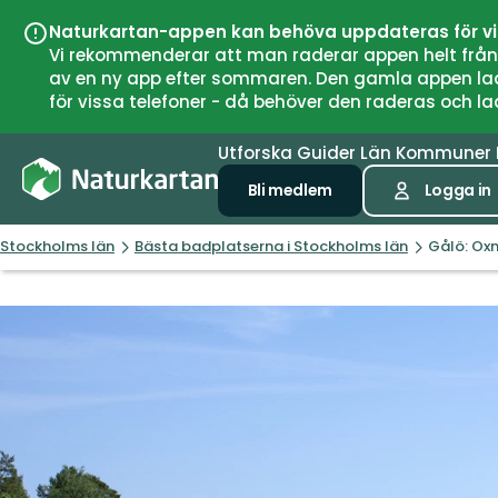
Naturkartan-appen kan behöva uppdateras för v
Vi rekommenderar att man raderar appen helt från si
av en ny app efter sommaren. Den gamla appen laddar
för vissa telefoner - då behöver den raderas och l
Utforska
Guider
Län
Kommuner
Bli medlem
Logga in
Stockholms län
Bästa badplatserna i Stockholms län
Gålö: Ox