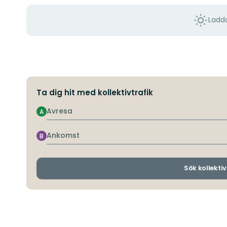
Ladda
Ta dig hit med kollektivtrafik
Avresa
A
Ankomst
B
Sök kollektiv