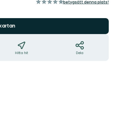
av
betygsätt denna plats!
5
stjärnor
 kartan
Hitta hit
Dela