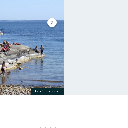
Nästa
bildspel
Eva Simonsson