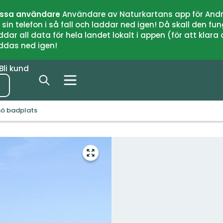
issa användare
Användare av Naturkartans app för Andr
n telefon i så fall och laddar ned igen! Då skall den fun
 all data för hela landet lokalt i appen (för att klara of
addas ned igen!
Bli kund
nö badplats
Gå
till
helskärmsläge