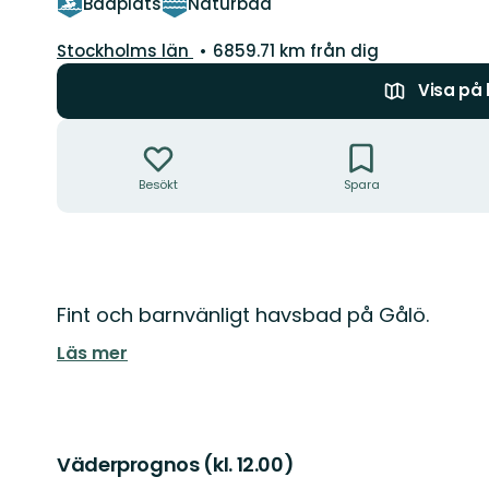
Badplats
Naturbad
Län:
Stockholms län
6859.71 km från dig
Visa på
Åtgärder
Besökt
Spara
Beskrivning
Fint och barnvänligt havsbad på Gålö.
Läs mer
Väderprognos (kl. 12.00)