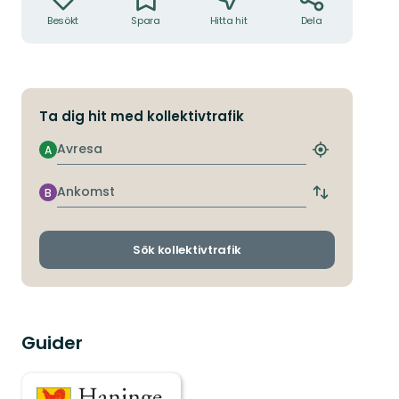
Besökt
Spara
Hitta hit
Dela
Ta dig hit med kollektivtrafik
Avresa
A
Hitta
närmaste
hållplats
Ankomst
B
Byt
avgångs-
och
ankomsthållp
Sök kollektivtrafik
Guider