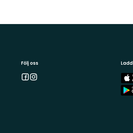
Följ oss
Ladd
Facebook
Instagram
App
Stor
App
Stor