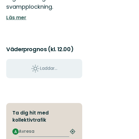
svampplockning.
Läs mer
Väderprognos (kl. 12.00)
Laddar...
Ta dig hit med
kollektivtrafik
Avresa
A
Hitta