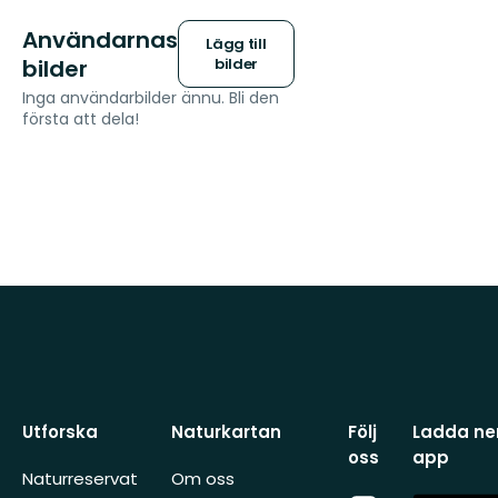
Användarnas
Lägg till
bilder
bilder
Inga användarbilder ännu. Bli den
första att dela!
Utforska
Naturkartan
Följ
Ladda ner
oss
app
Naturreservat
Om oss