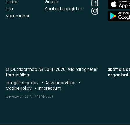
Facebook
App
Leder
Guider
Store
Län
Kontaktuppgifter
Instagram
App
Kommuner
Store
© Outdoormap AB 2014-2026. Alla rättigheter
Skaffa Natu
förbehållna.
organisat
Integritetspolicy
Användarvillkor
Cookiepolicy
Impressum
phx-sto-01 · 26.7.1 (449747a8c)