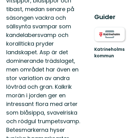
vitsippor, blåsippor och
tibast, medan senare på
Guider
säsongen vackra och
sällsynta svampar som
kandelabersvamp och
korallticka pryder
Katrineholms
landskapet. Asp är det
kommun
dominerande trädslaget,
Välkommen
att
men området har även en
upptäcka
stor variation av andra
Katrineholms
natur.
lövträd och gran. Kalkrik
morän i jorden ger en
intressant flora med arter
som blåsippa, svavelriska
och rödgul trumpetsvamp.
Betesmarkerna hyser