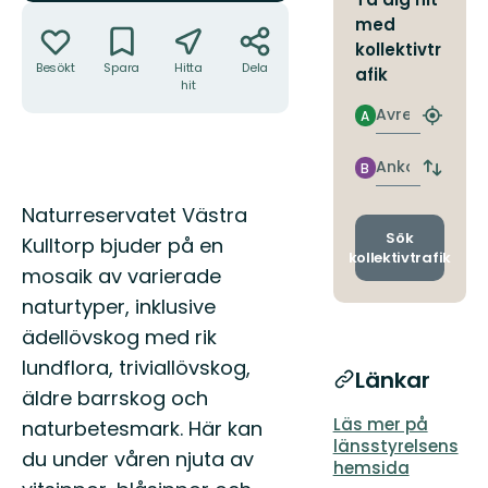
Åtgärder
med
kollektivtr
Besökt
Spara
Hitta
Dela
afik
hit
Avresa
A
Hitta
närmas
hållpla
Ankomst
B
Byt
avgång
Beskrivning
Naturreservatet Västra
och
ankomst
Sök
Kulltorp bjuder på en
kollektivtrafik
mosaik av varierade
naturtyper, inklusive
ädellövskog med rik
lundflora, triviallövskog,
Länkar
äldre barrskog och
Läs mer på
naturbetesmark. Här kan
länsstyrelsens
du under våren njuta av
hemsida