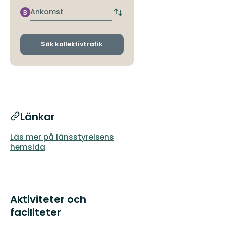
närmaste
hållplats
Ankomst
B
Byt
avgångs-
och
ankomsthållplatser
Sök kollektivtrafik
Länkar
Läs mer på länsstyrelsens
hemsida
Aktiviteter och
faciliteter