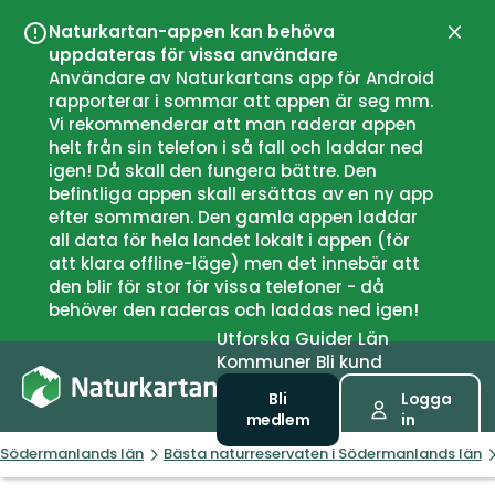
Naturkartan-appen kan behöva
Stän
uppdateras för vissa användare
Användare av Naturkartans app för Android
rapporterar i sommar att appen är seg mm.
Vi rekommenderar att man raderar appen
helt från sin telefon i så fall och laddar ned
igen! Då skall den fungera bättre. Den
befintliga appen skall ersättas av en ny app
efter sommaren. Den gamla appen laddar
all data för hela landet lokalt i appen (för
att klara offline-läge) men det innebär att
den blir för stor för vissa telefoner - då
behöver den raderas och laddas ned igen!
Utforska
Guider
Län
Kommuner
Bli kund
Bli
Logga
medlem
in
Södermanlands län
Bästa naturreservaten i Södermanlands län