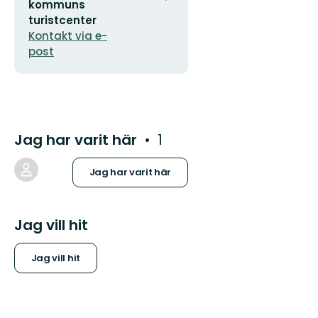
postadress
logotyp
kommuns
turistcenter
Kontakt via e-
post
Jag har varit här
1
Jag har varit här
Jag vill hit
Jag vill hit