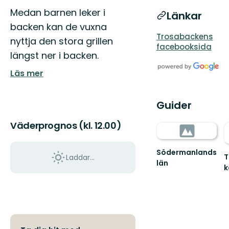
Medan barnen leker i
Länkar
backen kan de vuxna
Trosabackens
nyttja den stora grillen
facebooksida
längst ner i backen.
Läs mer
Guider
Väderprognos (kl. 12.00)
Södermanlands
T
Laddar...
län
V
til
T
k
f
n