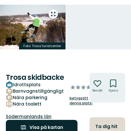
Gå
till
helskärmsläge
Foto: Trosa turistcenter
Trosa skidbacke
Åtgärder
Idrottsplats
av
Barnvagnstillgängligt
Besökt
Spara
Hitt
5
hit
Nära parkering
betygsätt
stjärnor
denna plats!
Nära toalett
Län:
Södermanlands län
Ta dig hit
Visa på kartan