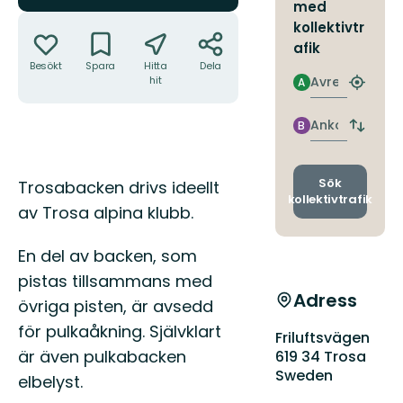
med
Åtgärder
kollektivtr
afik
Besökt
Spara
Hitta
Dela
Avresa
hit
A
Hitta
närmas
hållpla
Ankomst
B
Byt
avgång
och
ankomst
Beskrivning
Sök
Trosabacken drivs ideellt
kollektivtrafik
av Trosa alpina klubb.
En del av backen, som
pistas tillsammans med
Adress
övriga pisten, är avsedd
för pulkaåkning. Självklart
Friluftsvägen
är även pulkabacken
619 34 Trosa
Sweden
elbelyst.