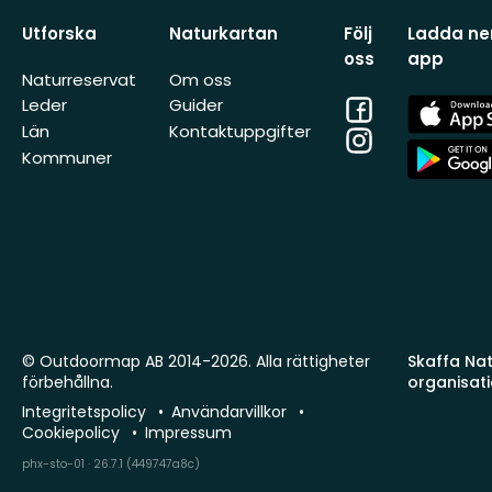
Utforska
Naturkartan
Följ
Ladda ner
oss
app
Naturreservat
Om oss
Facebook
App
Leder
Guider
Store
Län
Kontaktuppgifter
Instagram
App
Kommuner
Store
© Outdoormap AB 2014-2026. Alla rättigheter
Skaffa Natu
förbehållna.
organisat
Integritetspolicy
Användarvillkor
Cookiepolicy
Impressum
phx-sto-01 · 26.7.1 (449747a8c)