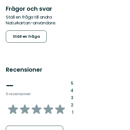
Frågor och svar
Ställ en fråga till andra
Naturkartan-användare.
Ställ en fråga
Recensioner
—
:
5
:
4
0 recensioner
:
3
av
:
2
:
1
5