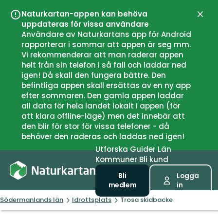
Naturkartan-appen kan behöva
Stän
uppdateras för vissa användare
Användare av Naturkartans app för Android
rapporterar i sommar att appen är seg mm.
Vi rekommenderar att man raderar appen
helt från sin telefon i så fall och laddar ned
igen! Då skall den fungera bättre. Den
befintliga appen skall ersättas av en ny app
efter sommaren. Den gamla appen laddar
all data för hela landet lokalt i appen (för
att klara offline-läge) men det innebär att
den blir för stor för vissa telefoner - då
behöver den raderas och laddas ned igen!
Utforska
Guider
Län
Kommuner
Bli kund
Bli
Logga
medlem
in
Södermanlands län
Idrottsplats
Trosa skidbacke