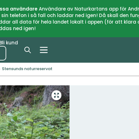
issa användare
Användare av Naturkartans app för Andr
n telefon i så fall och laddar ned igen! Då skall den fun
 all data för hela landet lokalt i appen (för att klara of
addas ned igen!
Bli kund
Stensunds naturreservat
Gå
till
helskärmsläge