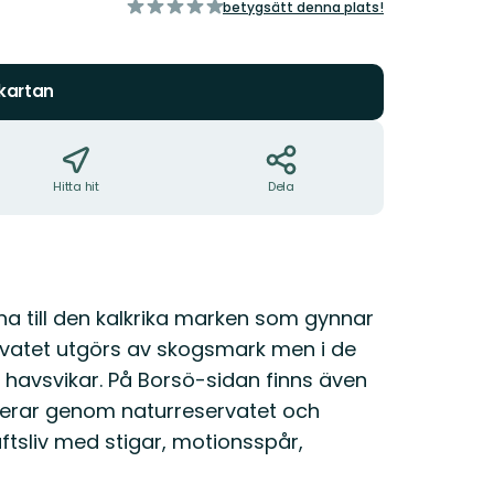
av
betygsätt denna plats!
5
stjärnor
 kartan
Hitta hit
Dela
 till den kalkrika marken som gynnar
ervatet utgörs av skogsmark men i de
havsvikar. På Borsö-sidan finns även
erar genom naturreservatet och
uftsliv med stigar, motionsspår,