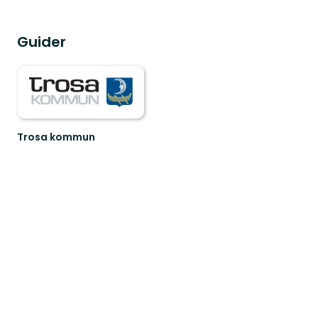
Guider
Trosa kommun
Välkommen
till
Trosa
kommuns
fina
natur-
och
fr...