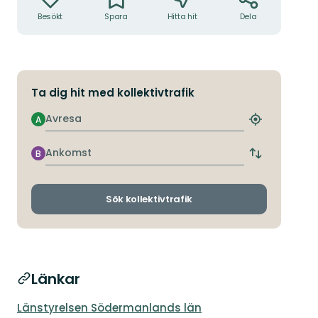
Besökt
Spara
Hitta hit
Dela
Ta dig hit med kollektivtrafik
Avresa
A
Hitta
närmaste
hållplats
Ankomst
B
Byt
avgångs-
och
ankomsthållp
Sök kollektivtrafik
Länkar
Länstyrelsen Södermanlands län