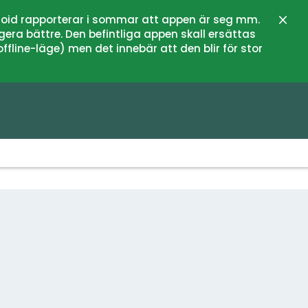
oid rapporterar i sommar att appen är seg mm.
Stän
gera bättre. Den befintliga appen skall ersättas
fline-läge) men det innebär att den blir för stor