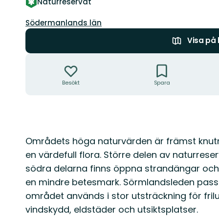
Naturreservat
Län:
Södermanlands län
Visa på
Åtgärder
Besökt
Spara
Beskrivning
Områdets höga naturvärden är främst knutna
en värdefull flora. Större delen av naturres
södra delarna finns öppna strandängar och 
en mindre betesmark. Sörmlandsleden pass
området används i stor utsträckning för fril
vindskydd, eldstäder och utsiktsplatser.