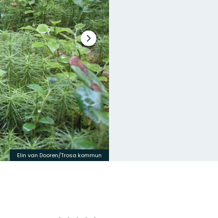
Nästa
bildspel
Elin van Dooren/Trosa kommun