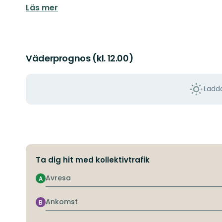
Läs mer
Väderprognos (kl. 12.00)
Ladda
Ta dig hit med kollektivtrafik
Avresa
A
Ankomst
B