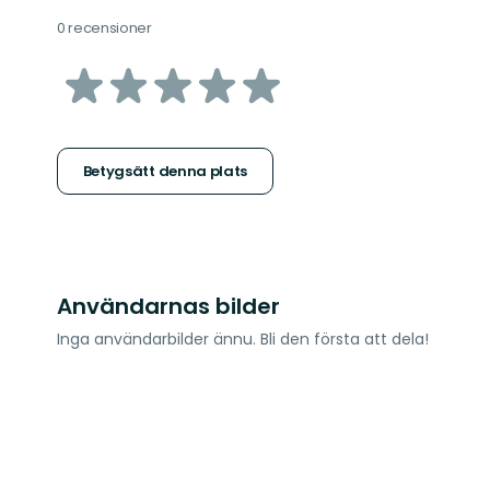
0 recensioner
av
5
stjärnor
Betygsätt denna plats
Användarnas bilder
Inga användarbilder ännu. Bli den första att dela!