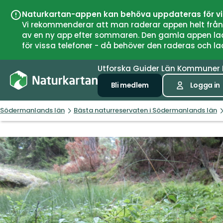
Naturkartan-appen kan behöva uppdateras för v
Vi rekommenderar att man raderar appen helt från si
av en ny app efter sommaren. Den gamla appen laddar
för vissa telefoner - då behöver den raderas och l
Utforska
Guider
Län
Kommuner
Bli medlem
Logga in
Södermanlands län
Bästa naturreservaten i Södermanlands län