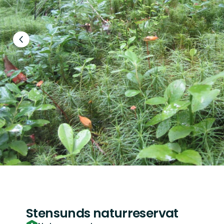
Föregående
bild
Stensunds naturreservat